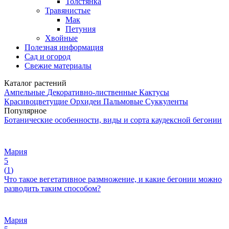
Толстянка
Травянистые
Мак
Петуния
Хвойные
Полезная информация
Сад и огород
Свежие материалы
Каталог растений
Ампельные
Декоративно-лиственные
Кактусы
Красивоцветущие
Орхидеи
Пальмовые
Суккуленты
Популярное
Ботанические особенности, виды и сорта каудексной бегонии
Мария
5
(
1
)
Что такое вегетативное размножение, и какие бегонии можно
разводить таким способом?
Мария