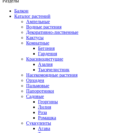
Разделы
Балкон
Каталог растений
Ампельные
Водные растения
Декоративно-лиственные
Кактусы
Комнатные
Бегония
Гардения
Красивоцветущие
Азалия
Тысячелистник
Насекомоядные растения
Орхидеи
Пальмовые
Папоротники
Садовые
Георгины
Лилия
Роза
Ромашка
Суккуленты
Агава