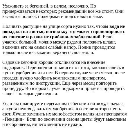
Ухаживать за бегонией, в целом, несложно. Но
придерживаться некоторых рекомендаций все же стоит. Они
касаются полива, подкормки и подготовки к зиме.
Поливать растущие на улице сорта нужно так, чтобы
вода не
попадала на листья, поскольку это может спровоцировать
их гниение и развитие грибковых заболеваний
. Если
участок большой, можно между рядами положить шланг,
включив его на самый слабый напор. Полив проводится
только после высыхания верхнего слоя земли.
Садовые бегонии хорошо откликаются на внесение
подкормок. Периодичность зависит от того, закладывались в
лунки удобрения или нет. В первом случае через месяц после
посадки нужно удобрить комплексным препаратом,
разведенным по инструкции. Еще через месяц повторить
процедуру. Во втором случае подкормки придется проводить
чаще — каждые две недели.
Если вы планируете пересаживать бегонии на зиму, с начала
августа нельзя давать им удобрения, в составе которых есть
азот. Лучше заменить их монофосфатом калия или препаратом
«Пекацид». Если по окончании сезона цветы будут выкопаны
и выброшены, ничего менять не нужно.