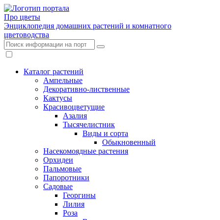
Про цветы
Энциклопедия домашних растений и комнатного
цветоводства
Каталог растений
Ампельные
Декоративно-лиственные
Кактусы
Красивоцветущие
Азалия
Тысячелистник
Виды и сорта
Обыкновенный
Насекомоядные растения
Орхидеи
Пальмовые
Папоротники
Садовые
Георгины
Лилия
Роза