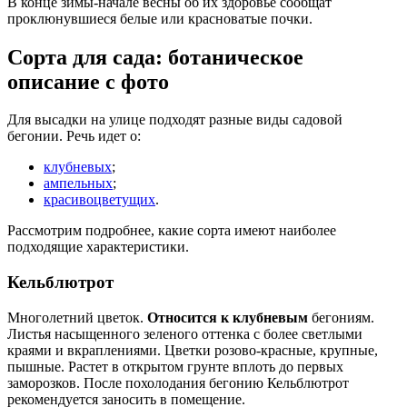
В конце зимы-начале весны об их здоровье сообщат
проклюнувшиеся белые или красноватые почки.
Сорта для сада: ботаническое
описание с фото
Для высадки на улице подходят разные виды садовой
бегонии. Речь идет о:
клубневых
;
ампельных
;
красивоцветущих
.
Рассмотрим подробнее, какие сорта имеют наиболее
подходящие характеристики.
Кельблютрот
Многолетний цветок.
Относится к клубневым
бегониям.
Листья насыщенного зеленого оттенка с более светлыми
краями и вкраплениями. Цветки розово-красные, крупные,
пышные. Растет в открытом грунте вплоть до первых
заморозков. После похолодания бегонию Кельблютрот
рекомендуется заносить в помещение.