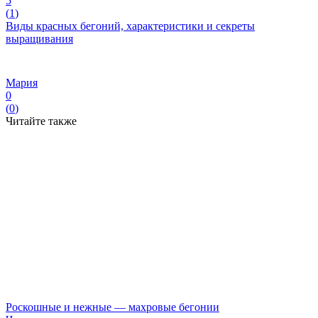
5
(
1
)
Виды красных бегоний, характеристики и секреты
выращивания
Мария
0
(
0
)
Читайте также
Роскошные и нежные — махровые бегонии