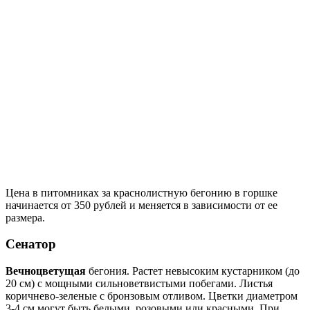
Цена в питомниках за краснолистную бегонию в горшке
начинается от 350 рублей и меняется в зависимости от ее
размера.
Сенатор
Вечноцветущая
бегония. Растет невысоким кустарником (до
20 см) с мощными сильноветвистыми побегами. Листья
коричнево-зеленые с бронзовым отливом. Цветки диаметром
3-4 см могут быть белыми, розовыми или красными. При