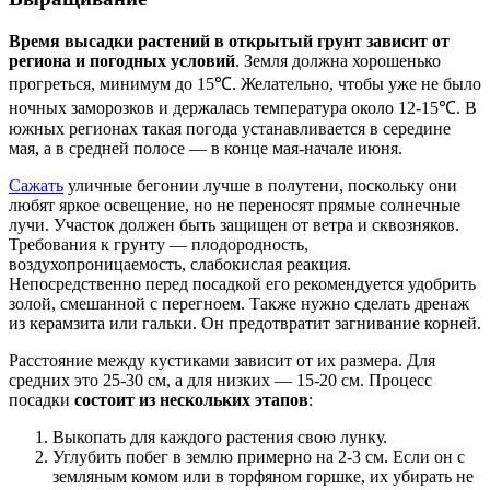
Время высадки растений в открытый грунт зависит от
региона и погодных условий
. Земля должна хорошенько
прогреться, минимум до 15℃. Желательно, чтобы уже не было
ночных заморозков и держалась температура около 12-15℃. В
южных регионах такая погода устанавливается в середине
мая, а в средней полосе — в конце мая-начале июня.
Сажать
уличные бегонии лучше в полутени, поскольку они
любят яркое освещение, но не переносят прямые солнечные
лучи. Участок должен быть защищен от ветра и сквозняков.
Требования к грунту — плодородность,
воздухопроницаемость, слабокислая реакция.
Непосредственно перед посадкой его рекомендуется удобрить
золой, смешанной с перегноем. Также нужно сделать дренаж
из керамзита или гальки. Он предотвратит загнивание корней.
Расстояние между кустиками зависит от их размера. Для
средних это 25-30 см, а для низких — 15-20 см. Процесс
посадки
состоит из нескольких этапов
:
Выкопать для каждого растения свою лунку.
Углубить побег в землю примерно на 2-3 см. Если он с
земляным комом или в торфяном горшке, их убирать не