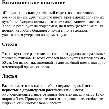
Ботаническое описание
«Паприка» —
солнцелюбивый сорт
тысячелистников
обыкновенных. Для пышного цвета, кроме ярких солнечных
лучей, необходима почва с высоким содержанием извести.
Хорошо реагирует на подкормки, но плохо цветёт в жирных
почвах, не любит обильного полива, почва должна
увлажняться умеренно во время засухи.
Стебли
Это не кустовое растение, в отличии от других декоративных
тысячелистников. Высота стеблей варьируется в пределах 40-
50 см. Он имеют насыщенный тёмно-зелёный цвета, выгодно
оттеняющий яркие соцветия.
Листья
Располагаются листья на стебле спиралевидно.
Листья
перистые с двумя-тремя рассечениями
, имеют
многочисленные ланцетовидные фрагменты. Длина до 15 см,
ширина 3 см. Прикорневые листья – черешковые, стеблевые –
сидячие, они имеют слабый аромат.