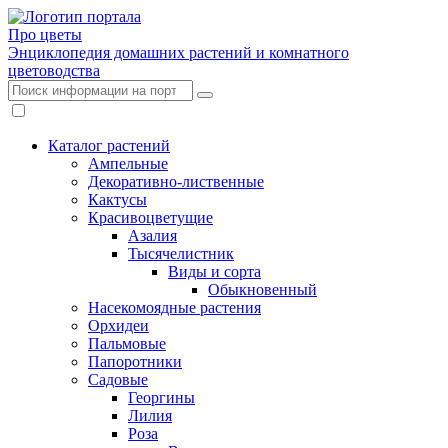
Про цветы
Энциклопедия домашних растений и комнатного
цветоводства
Каталог растений
Ампельные
Декоративно-лиственные
Кактусы
Красивоцветущие
Азалия
Тысячелистник
Виды и сорта
Обыкновенный
Насекомоядные растения
Орхидеи
Пальмовые
Папоротники
Садовые
Георгины
Лилия
Роза