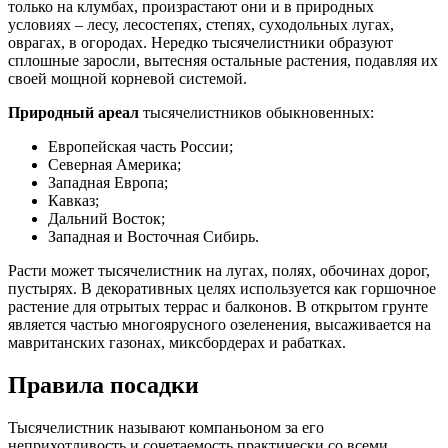
только на клумбах, произрастают они и в природных
условиях – лесу, лесостепях, степях, суходольных лугах,
оврагах, в огородах. Нередко тысячелистники образуют
сплошные заросли, вытесняя остальные растения, подавляя их
своей мощной корневой системой.
Природный ареал
тысячелистников обыкновенных:
Европейская часть России;
Северная Америка;
Западная Европа;
Кавказ;
Дальний Восток;
Западная и Восточная Сибирь.
Расти может тысячелистник на лугах, полях, обочинах дорог,
пустырях. В декоративных целях используется как горшочное
растение для отрытых террас и балконов. В открытом грунте
является частью многоярусного озеленения, высаживается на
мавританских газонах, миксбордерах и рабатках.
Правила посадки
Тысячелистник называют компаньоном за его
неприхотливость и сочетаемость практически со всеми