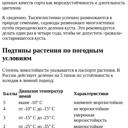
ценных качеств сорта как морозоустойчивость и длительность
цветения.
К сведению. Тысячелистники успешно размножаются в
природе семенами, садоводы размножают многолетники
путём периодического деления куста. Это рекомендуется
делать один раз в четыре года, чтобы не допустить «развала»
состарившегося куста.
Подтипы растения по погодным
условиям
Степень зимостойкости указывается в паспорте растения. В
России действует деление на 5 типов по устойчивости к
холодам в зимний период:
Диапазон температур
Баллы
Характеристики
зимой
5
выше -10° С
наименее морозостойкие
4
от -10° С до -15° С
не морозостойкие
умеренная
3
от -15° С до -25° С
морозостойкость
2
от -25° С до -35° С
морозостойкие