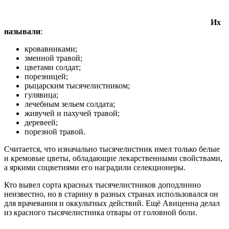
Их
называли
:
кровавниками;
змеиной травой;
цветами солдат;
порезницей;
рыцарским тысячелистником;
гулявица;
лечебным зельем солдата;
живучей и пахучей травой;
деревеей;
порезной травой.
Считается, что изначально тысячелистник имел только белые
и кремовые цветы, обладающие лекарственными свойствами,
а яркими соцветиями его наградили селекционеры.
Кто вывел сорта красных тысячелистников доподлинно
неизвестно, но в старину в разных странах использовался он
для врачевания и оккультных действий. Ещё Авиценна делал
из красного тысячелистника отвары от головной боли.