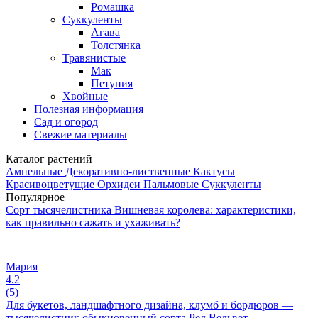
Ромашка
Суккуленты
Агава
Толстянка
Травянистые
Мак
Петуния
Хвойные
Полезная информация
Сад и огород
Свежие материалы
Каталог растений
Ампельные
Декоративно-лиственные
Кактусы
Красивоцветущие
Орхидеи
Пальмовые
Суккуленты
Популярное
Сорт тысячелистника Вишневая королева: характеристики,
как правильно сажать и ухаживать?
Мария
4.2
(
5
)
Для букетов, ландшафтного дизайна, клумб и бордюров —
тысячелистник обыкновенный сорта Ред Вельвет