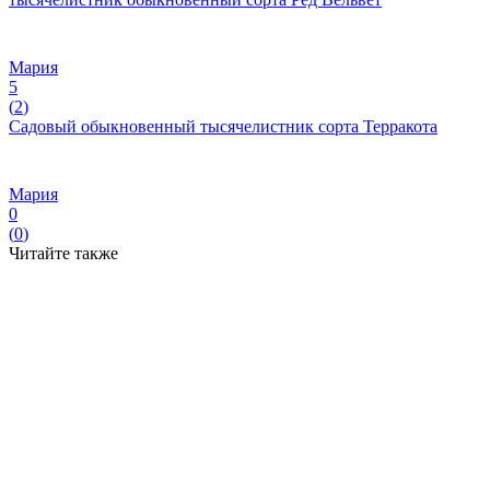
Мария
5
(
2
)
Садовый обыкновенный тысячелистник сорта Терракота
Мария
0
(
0
)
Читайте также