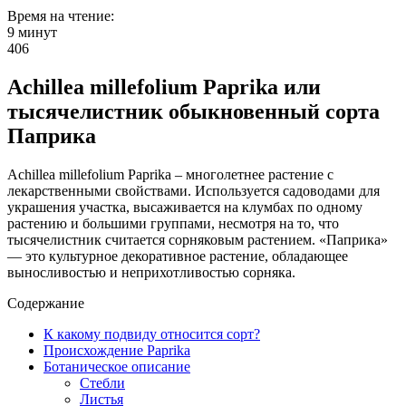
Время на чтение:
9 минут
406
Achillea millefolium Paprika или
тысячелистник обыкновенный сорта
Паприка
Achillea millefolium Paprika – многолетнее растение с
лекарственными свойствами. Используется садоводами для
украшения участка, высаживается на клумбах по одному
растению и большими группами, несмотря на то, что
тысячелистник считается сорняковым растением. «Паприка»
— это культурное декоративное растение, обладающее
выносливостью и неприхотливостью сорняка.
Содержание
К какому подвиду относится сорт?
Происхождение Paprika
Ботаническое описание
Стебли
Листья