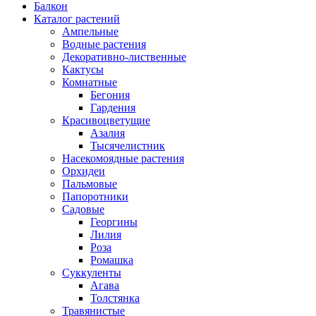
Балкон
Каталог растений
Ампельные
Водные растения
Декоративно-лиственные
Кактусы
Комнатные
Бегония
Гардения
Красивоцветущие
Азалия
Тысячелистник
Насекомоядные растения
Орхидеи
Пальмовые
Папоротники
Садовые
Георгины
Лилия
Роза
Ромашка
Суккуленты
Агава
Толстянка
Травянистые