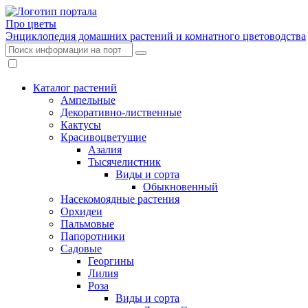
Про цветы
Энциклопедия домашних растений и комнатного цветоводства
Каталог растений
Ампельные
Декоративно-лиственные
Кактусы
Красивоцветущие
Азалия
Тысячелистник
Виды и сорта
Обыкновенный
Насекомоядные растения
Орхидеи
Пальмовые
Папоротники
Садовые
Георгины
Лилия
Роза
Виды и сорта