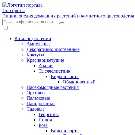
Про цветы
Энциклопедия домашних растений и комнатного цветоводства
Каталог растений
Ампельные
Декоративно-лиственные
Кактусы
Красивоцветущие
Азалия
Тысячелистник
Виды и сорта
Обыкновенный
Насекомоядные растения
Орхидеи
Пальмовые
Папоротники
Садовые
Георгины
Лилия
Роза
Виды и сорта