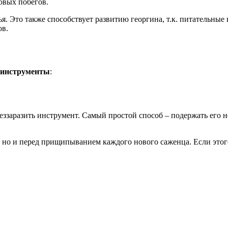
ковых побегов.
ья. Это также способствует развитию георгина, т.к. питательны
ов.
 инструменты
:
беззаразить инструмент. Самый простой способ – подержать его
 но и перед прищипыванием каждого нового саженца. Если этого