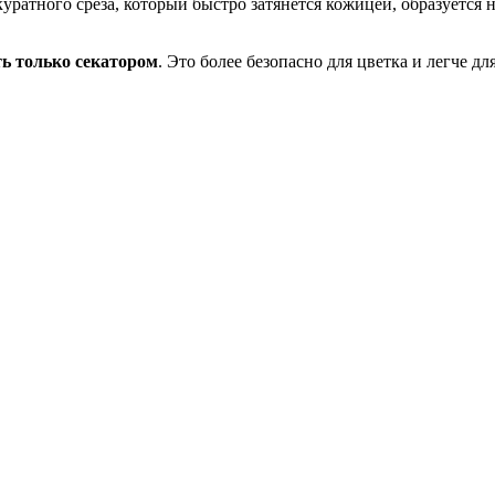
куратного среза, который быстро затянется кожицей, образуется 
ь только секатором
. Это более безопасно для цветка и легче дл