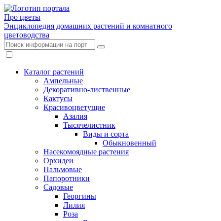
Про цветы
Энциклопедия домашних растений и комнатного
цветоводства
Каталог растений
Ампельные
Декоративно-лиственные
Кактусы
Красивоцветущие
Азалия
Тысячелистник
Виды и сорта
Обыкновенный
Насекомоядные растения
Орхидеи
Пальмовые
Папоротники
Садовые
Георгины
Лилия
Роза