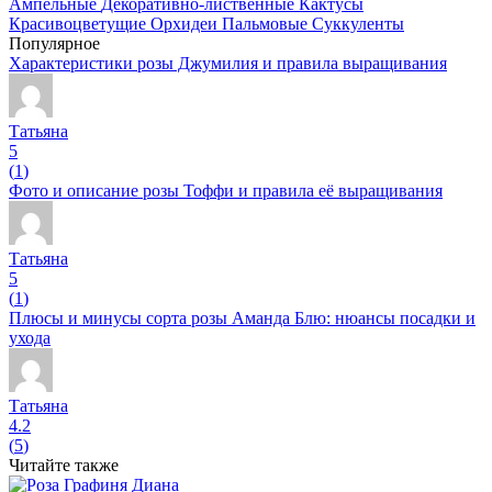
Ампельные
Декоративно-лиственные
Кактусы
Красивоцветущие
Орхидеи
Пальмовые
Суккуленты
Популярное
Характеристики розы Джумилия и правила выращивания
Татьяна
5
(
1
)
Фото и описание розы Тоффи и правила её выращивания
Татьяна
5
(
1
)
Плюсы и минусы сорта розы Аманда Блю: нюансы посадки и
ухода
Татьяна
4.2
(
5
)
Читайте также