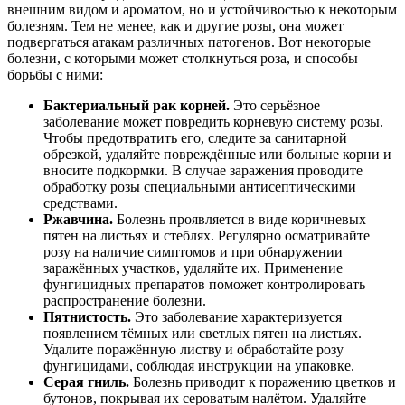
внешним видом и ароматом, но и устойчивостью к некоторым
болезням. Тем не менее, как и другие розы, она может
подвергаться атакам различных патогенов. Вот некоторые
болезни, с которыми может столкнуться роза, и способы
борьбы с ними:
Бактериальный рак корней.
Это серьёзное
заболевание может повредить корневую систему розы.
Чтобы предотвратить его, следите за санитарной
обрезкой, удаляйте повреждённые или больные корни и
вносите подкормки. В случае заражения проводите
обработку розы специальными антисептическими
средствами.
Ржавчина.
Болезнь проявляется в виде коричневых
пятен на листьях и стеблях. Регулярно осматривайте
розу на наличие симптомов и при обнаружении
заражённых участков, удаляйте их. Применение
фунгицидных препаратов поможет контролировать
распространение болезни.
Пятнистость.
Это заболевание характеризуется
появлением тёмных или светлых пятен на листьях.
Удалите поражённую листву и обработайте розу
фунгицидами, соблюдая инструкции на упаковке.
Серая гниль.
Болезнь приводит к поражению цветков и
бутонов, покрывая их сероватым налётом. Удаляйте