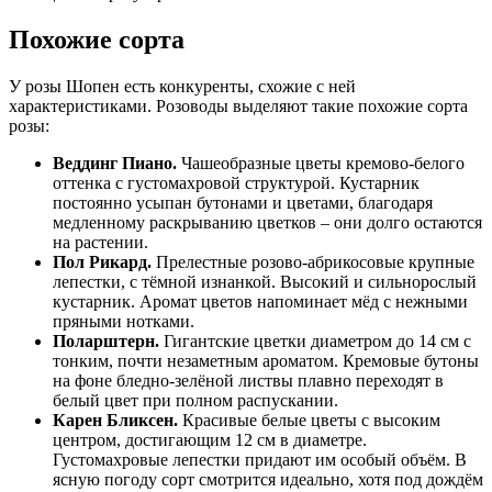
Похожие сорта
У розы Шопен есть конкуренты, схожие с ней
характеристиками. Розоводы выделяют такие похожие сорта
розы:
Веддинг Пиано.
Чашеобразные цветы кремово-белого
оттенка с густомахровой структурой. Кустарник
постоянно усыпан бутонами и цветами, благодаря
медленному раскрыванию цветков – они долго остаются
на растении.
Пол Рикард.
Прелестные розово-абрикосовые крупные
лепестки, с тёмной изнанкой. Высокий и сильнорослый
кустарник. Аромат цветов напоминает мёд с нежными
пряными нотками.
Поларштерн.
Гигантские цветки диаметром до 14 см с
тонким, почти незаметным ароматом. Кремовые бутоны
на фоне бледно-зелёной листвы плавно переходят в
белый цвет при полном распускании.
Карен Бликсен.
Красивые белые цветы с высоким
центром, достигающим 12 см в диаметре.
Густомахровые лепестки придают им особый объём. В
ясную погоду сорт смотрится идеально, хотя под дождём