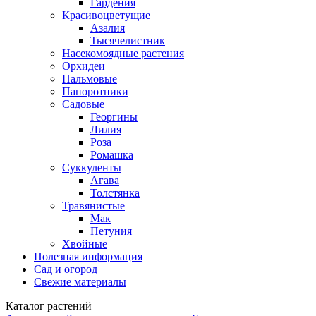
Гардения
Красивоцветущие
Азалия
Тысячелистник
Насекомоядные растения
Орхидеи
Пальмовые
Папоротники
Садовые
Георгины
Лилия
Роза
Ромашка
Суккуленты
Агава
Толстянка
Травянистые
Мак
Петуния
Хвойные
Полезная информация
Сад и огород
Свежие материалы
Каталог растений