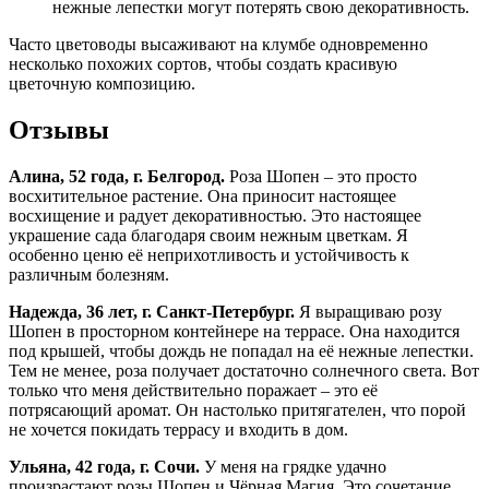
нежные лепестки могут потерять свою декоративность.
Часто цветоводы высаживают на клумбе одновременно
несколько похожих сортов, чтобы создать красивую
цветочную композицию.
Отзывы
Алина, 52 года, г. Белгород.
Роза Шопен – это просто
восхитительное растение. Она приносит настоящее
восхищение и радует декоративностью. Это настоящее
украшение сада благодаря своим нежным цветкам. Я
особенно ценю её неприхотливость и устойчивость к
различным болезням.
Надежда, 36 лет, г. Санкт-Петербург.
Я выращиваю розу
Шопен в просторном контейнере на террасе. Она находится
под крышей, чтобы дождь не попадал на её нежные лепестки.
Тем не менее, роза получает достаточно солнечного света. Вот
только что меня действительно поражает – это её
потрясающий аромат. Он настолько притягателен, что порой
не хочется покидать террасу и входить в дом.
Ульяна, 42 года, г. Сочи.
У меня на грядке удачно
произрастают розы Шопен и Чёрная Магия. Это сочетание