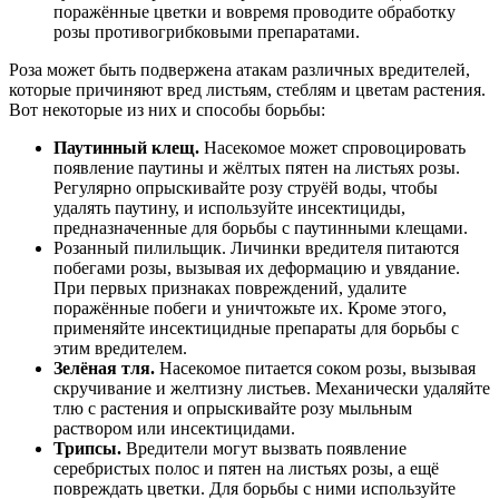
поражённые цветки и вовремя проводите обработку
розы противогрибковыми препаратами.
Роза может быть подвержена атакам различных вредителей,
которые причиняют вред листьям, стеблям и цветам растения.
Вот некоторые из них и способы борьбы:
Паутинный клещ.
Насекомое может спровоцировать
появление паутины и жёлтых пятен на листьях розы.
Регулярно опрыскивайте розу струёй воды, чтобы
удалять паутину, и используйте инсектициды,
предназначенные для борьбы с паутинными клещами.
Розанный пилильщик. Личинки вредителя питаются
побегами розы, вызывая их деформацию и увядание.
При первых признаках повреждений, удалите
поражённые побеги и уничтожьте их. Кроме этого,
применяйте инсектицидные препараты для борьбы с
этим вредителем.
Зелёная тля.
Насекомое питается соком розы, вызывая
скручивание и желтизну листьев. Механически удаляйте
тлю с растения и опрыскивайте розу мыльным
раствором или инсектицидами.
Трипсы.
Вредители могут вызвать появление
серебристых полос и пятен на листьях розы, а ещё
повреждать цветки. Для борьбы с ними используйте