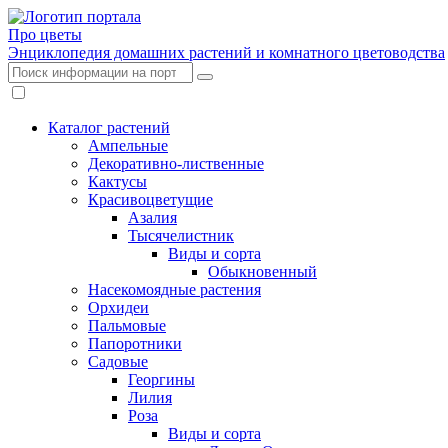
Про цветы
Энциклопедия домашних растений и комнатного цветоводства
Каталог растений
Ампельные
Декоративно-лиственные
Кактусы
Красивоцветущие
Азалия
Тысячелистник
Виды и сорта
Обыкновенный
Насекомоядные растения
Орхидеи
Пальмовые
Папоротники
Садовые
Георгины
Лилия
Роза
Виды и сорта