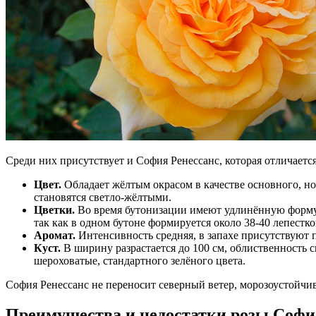
Среди них присутствует и София Ренессанс, которая отличаетс
Цвет.
Обладает жёлтым окрасом в качестве основного, н
становятся светло-жёлтыми.
Цветки.
Во время бутонизации имеют удлинённую форму, 
так как в одном бутоне формируется около 38-40 лепестко
Аромат.
Интенсивность средняя, в запахе присутствуют 
Куст.
В ширину разрастается до 100 см, облиственность 
шероховатые, стандартного зелёного цвета.
София Ренессанс не переносит северный ветер, морозоустойчив
Преимущества и недостатки розы Софи