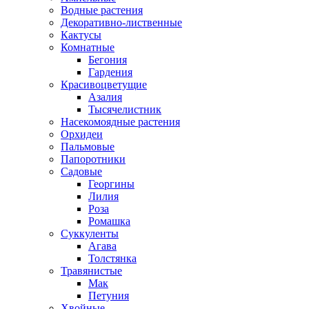
Водные растения
Декоративно-лиственные
Кактусы
Комнатные
Бегония
Гардения
Красивоцветущие
Азалия
Тысячелистник
Насекомоядные растения
Орхидеи
Пальмовые
Папоротники
Садовые
Георгины
Лилия
Роза
Ромашка
Суккуленты
Агава
Толстянка
Травянистые
Мак
Петуния
Хвойные