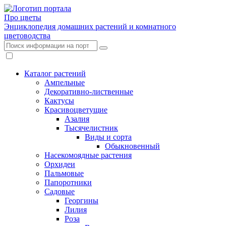
Про цветы
Энциклопедия домашних растений и комнатного
цветоводства
Каталог растений
Ампельные
Декоративно-лиственные
Кактусы
Красивоцветущие
Азалия
Тысячелистник
Виды и сорта
Обыкновенный
Насекомоядные растения
Орхидеи
Пальмовые
Папоротники
Садовые
Георгины
Лилия
Роза