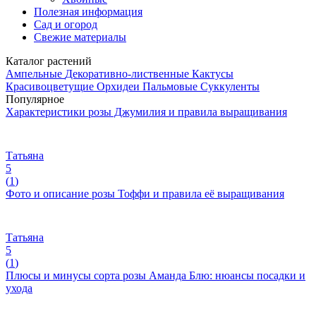
Полезная информация
Сад и огород
Свежие материалы
Каталог растений
Ампельные
Декоративно-лиственные
Кактусы
Красивоцветущие
Орхидеи
Пальмовые
Суккуленты
Популярное
Характеристики розы Джумилия и правила выращивания
Татьяна
5
(
1
)
Фото и описание розы Тоффи и правила её выращивания
Татьяна
5
(
1
)
Плюсы и минусы сорта розы Аманда Блю: нюансы посадки и
ухода