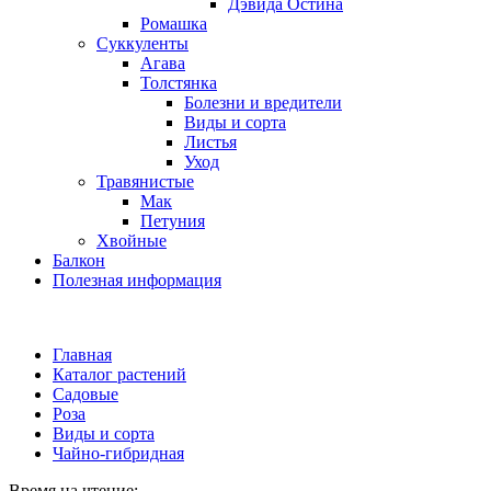
Дэвида Остина
Ромашка
Суккуленты
Агава
Толстянка
Болезни и вредители
Виды и сорта
Листья
Уход
Травянистые
Мак
Петуния
Хвойные
Балкон
Полезная информация
Главная
Каталог растений
Садовые
Роза
Виды и сорта
Чайно-гибридная
Время на чтение: