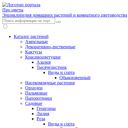
Про цветы
Энциклопедия домашних растений и комнатного цветоводства
Каталог растений
Ампельные
Декоративно-лиственные
Кактусы
Красивоцветущие
Азалия
Тысячелистник
Виды и сорта
Обыкновенный
Насекомоядные растения
Орхидеи
Пальмовые
Папоротники
Садовые
Георгины
Лилия
Роза
Виды и сорта