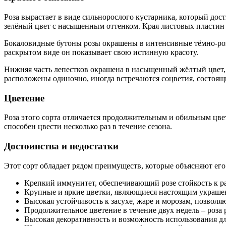
Роза вырастает в виде сильнорослого кустарника, который до
зелёный цвет с насыщенным оттенком. Края листовых пластин
Бокаловидные бутоны розы окрашены в интенсивные тёмно-розо
раскрытом виде он показывает свою истинную красоту.
Нижняя часть лепестков окрашена в насыщенный жёлтый цвет, к
расположены одиночно, иногда встречаются соцветия, состоящи
Цветение
Роза этого сорта отличается продолжительным и обильным цве
способен цвести несколько раз в течение сезона.
Достоинства и недостатки
Этот сорт обладает рядом преимуществ, которые объясняют ег
Крепкий иммунитет, обеспечивающий розе стойкость к р
Крупные и яркие цветки, являющиеся настоящим украше
Высокая устойчивость к засухе, жаре и морозам, позволя
Продолжительное цветение в течение двух недель – роза 
Высокая декоративность и возможность использования дл