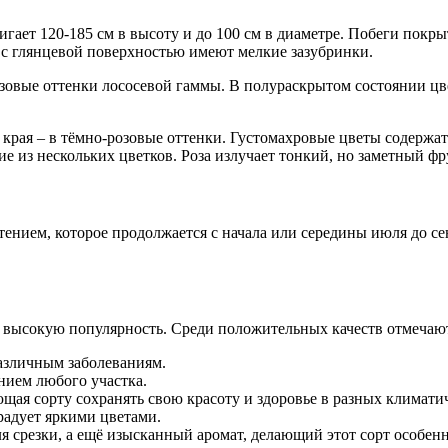
стигает 120-185 см в высоту и до 100 см в диаметре. Побеги п
 с глянцевой поверхностью имеют мелкие зазубринки.
вые оттенки лососевой гаммы. В полураскрытом состоянии цвет
рая – в тёмно-розовые оттенки. Густомахровые цветы содержат 
е из нескольких цветков. Роза излучает тонкий, но заметный фр
тением, которое продолжается с начала или середины июля до с
о высокую популярность. Среди положительных качеств отмечаю
азличным заболеваниям.
нием любого участка.
ющая сорту сохранять свою красоту и здоровье в разных климати
радует яркими цветами.
я срезки, а ещё изысканный аромат, делающий этот сорт особен