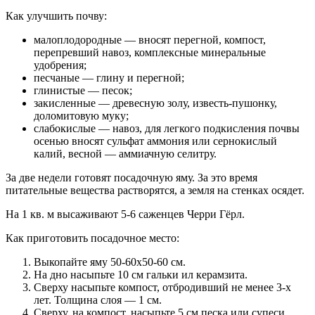
Как улучшить почву:
малоплодородные — вносят перегной, компост,
перепревший навоз, комплексные минеральные
удобрения;
песчаные — глину и перегной;
глинистые — песок;
закисленные — древесную золу, известь-пушонку,
доломитовую муку;
слабокислые — навоз, для легкого подкисления почвы
осенью вносят сульфат аммония или сернокислый
калий, весной ― аммиачную селитру.
За две недели готовят посадочную яму. За это время
питательные вещества растворятся, а земля на стенках осядет.
На 1 кв. м высаживают 5-6 саженцев Черри Гёрл.
Как приготовить посадочное место:
Выкопайте яму 50-60х50-60 см.
На дно насыпьте 10 см гальки ил керамзита.
Сверху насыпьте компост, отбродивший не менее 3-х
лет. Толщина слоя — 1 см.
Сверху, на компост, насыпьте 5 см песка или супеси.