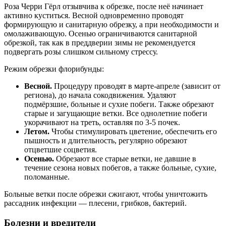
Роза Черри Гёрл отзывчива к обрезке, после неё начинает
активно куститься. Весной одновременно проводят
формирующую и санитарную обрезку, а при необходимости и
омолаживающую. Осенью ограничиваются санитарной
обрезкой, так как в преддверии зимы не рекомендуется
подвергать розы слишком сильному стрессу.
Режим обрезки флорибунды:
Весной.
Процедуру проводят в марте-апреле (зависит от
региона), до начала сокодвижения. Удаляют
подмёрзшие, больные и сухие побеги. Также обрезают
старые и загущающие ветки. Все однолетние побеги
укорачивают на треть, оставляя по 3-5 почек.
Летом.
Чтобы стимулировать цветение, обеспечить его
пышность и длительность, регулярно обрезают
отцветшие соцветия.
Осенью.
Обрезают все старые ветки, не давшие в
течение сезона новых побегов, а также больные, сухие,
поломанные.
Больные ветки после обрезки сжигают, чтобы уничтожить
рассадник инфекции — плесени, грибков, бактерий.
Болезни и вредители