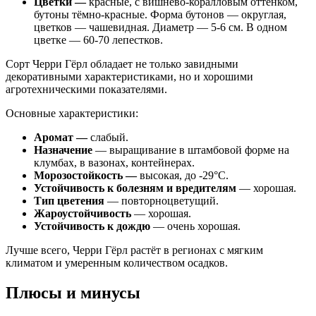
Цветки —
красные, с вишнёво-коралловым оттенком,
бутоны тёмно-красные. Форма бутонов — округлая,
цветков — чашевидная. Диаметр — 5-6 см. В одном
цветке — 60-70 лепестков.
Сорт Черри Гёрл обладает не только завидными
декоративными характеристиками, но и хорошими
агротехническими показателями.
Основные характеристики:
Аромат —
слабый.
Назначение
— выращивание в штамбовой форме на
клумбах, в вазонах, контейнерах.
Морозостойкость —
высокая, до -29°С.
Устойчивость к болезням и вредителям
— хорошая.
Тип цветения
— повторноцветущий.
Жароустойчивость
— хорошая.
Устойчивость к дождю
— очень хорошая.
Лучше всего, Черри Гёрл растёт в регионах с мягким
климатом и умеренным количеством осадков.
Плюсы и минусы