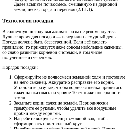
Далее всыпьте почвосмесь, смешанную из дерновой
земли, песка, торфа и перегноя (2:1:1:1).
Технология посадки
В солнечную погоду высаживать розы не рекомендуется.
Лучшее время для посадки — вечер или пасмурный день.
Погода должна быть безветренной. Если всё сделать
правильно, то приживутся даже совсем небольшие саженцы,
со слабо развитой корневой системой, в том числе
полученные из черенков.
Порядок посадки:
Сформируйте из почвосмеси земляной холм и поставьте
на него саженец. Аккуратно расправьте его корни.
Установите розу так, чтобы корневая шейка привитого
саженца оказалась на уровне 10 см ниже поверхности
земли.
Засыпьте корни саженца землёй. Периодически
трамбуйте её руками, чтобы удалить все воздушные
пробки между корнями.
Нагребите вокруг саженца земляной вал, чтобы
сформировать приствольный круг.
Полейте саженец тёплой отстоянной водой. Норма