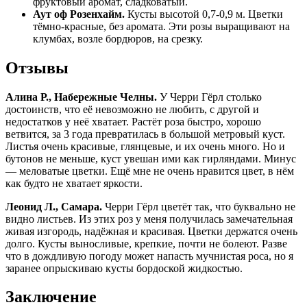
фруктовый аромат, сладковатый.
Аут оф Розенхайм.
Кусты высотой 0,7-0,9 м. Цветки
тёмно-красные, без аромата. Эти розы выращивают на
клумбах, возле бордюров, на срезку.
Отзывы
Алина Р., Набережные Челны.
У Черри Гёрл столько
достоинств, что её невозможно не любить, с другой и
недостатков у неё хватает. Растёт роза быстро, хорошо
ветвится, за 3 года превратилась в большой метровый куст.
Листья очень красивые, глянцевые, и их очень много. Но и
бутонов не меньше, куст увешан ими как гирляндами. Минус
— меловатые цветки. Ещё мне не очень нравится цвет, в нём
как будто не хватает яркости.
Леонид Л., Самара.
Черри Гёрл цветёт так, что буквально не
видно листьев. Из этих роз у меня получилась замечательная
живая изгородь, надёжная и красивая. Цветки держатся очень
долго. Кусты выносливые, крепкие, почти не болеют. Разве
что в дождливую погоду может напасть мучнистая роса, но я
заранее опрыскиваю кусты бордоской жидкостью.
Заключение