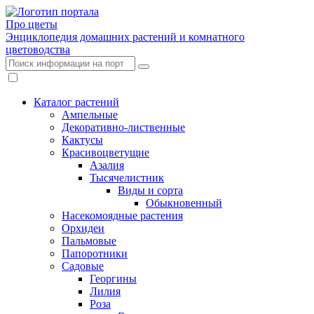
Про цветы
Энциклопедия домашних растений и комнатного
цветоводства
Каталог растений
Ампельные
Декоративно-лиственные
Кактусы
Красивоцветущие
Азалия
Тысячелистник
Виды и сорта
Обыкновенный
Насекомоядные растения
Орхидеи
Пальмовые
Папоротники
Садовые
Георгины
Лилия
Роза