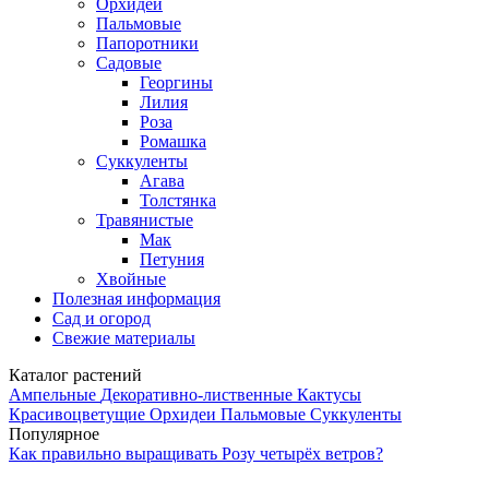
Орхидеи
Пальмовые
Папоротники
Садовые
Георгины
Лилия
Роза
Ромашка
Суккуленты
Агава
Толстянка
Травянистые
Мак
Петуния
Хвойные
Полезная информация
Сад и огород
Свежие материалы
Каталог растений
Ампельные
Декоративно-лиственные
Кактусы
Красивоцветущие
Орхидеи
Пальмовые
Суккуленты
Популярное
Как правильно выращивать Розу четырёх ветров?