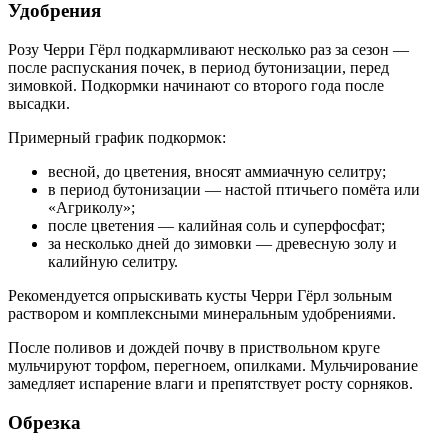
Удобрения
Розу Черри Гёрл подкармливают несколько раз за сезон —
после распускания почек, в период бутонизации, перед
зимовкой. Подкормки начинают со второго года после
высадки.
Примерный график подкормок:
весной, до цветения, вносят аммиачную селитру;
в период бутонизации — настой птичьего помёта или
«Агриколу»;
после цветения — калийная соль и суперфосфат;
за несколько дней до зимовки — древесную золу и
калийную селитру.
Рекомендуется опрыскивать кусты Черри Гёрл зольным
раствором и комплексными минеральным удобрениями.
После поливов и дождей почву в приствольном круге
мульчируют торфом, перегноем, опилками. Мульчирование
замедляет испарение влаги и препятствует росту сорняков.
Обрезка