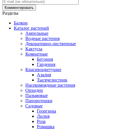
Разделы
Балкон
Каталог растений
Ампельные
Водные растения
Декоративно-лиственные
Кактусы
Комнатные
Бегония
Гардения
Красивоцветущие
Азалия
Тысячелистник
Насекомоядные растения
Орхидеи
Пальмовые
Папоротники
Садовые
Георгины
Лилия
Роза
Ромашка