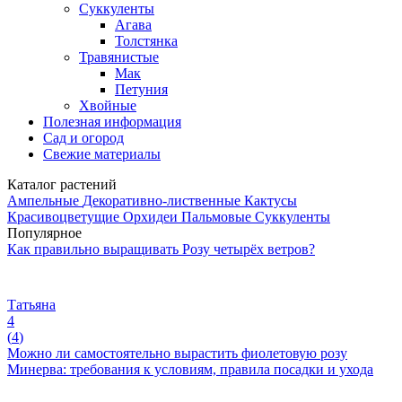
Суккуленты
Агава
Толстянка
Травянистые
Мак
Петуния
Хвойные
Полезная информация
Сад и огород
Свежие материалы
Каталог растений
Ампельные
Декоративно-лиственные
Кактусы
Красивоцветущие
Орхидеи
Пальмовые
Суккуленты
Популярное
Как правильно выращивать Розу четырёх ветров?
Татьяна
4
(
4
)
Можно ли самостоятельно вырастить фиолетовую розу
Минерва: требования к условиям, правила посадки и ухода