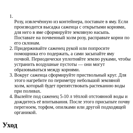
Розу, извлечённую из контейнера, поставьте в яму. Если
производится высадка саженца с открытыми корнями,
для него в яме сформируйте земляную насыпь.
Поставьте на почвенный холм розу, расправьте корни по
его склонам.
Придерживайте саженец рукой или попросите
помощника его подержать, а сами засыпайте яму
почвой. Периодически уплотняйте землю руками, чтобы
устранить воздушные пустоты — они могут
образовываться между корнями.
Вокруг саженца сформируйте приствольный круг. Для
этого нагребите по периметру небольшой земляной
холм, который будет препятствовать растеканию воды
при поливах.
Вылейте под саженец 5-10 л тёплой отстоянной воды и
дождитесь её впитывания. После этого присыпьте почву
перегноем, торфом, опилками или другой подходящей
органикой.
Уход