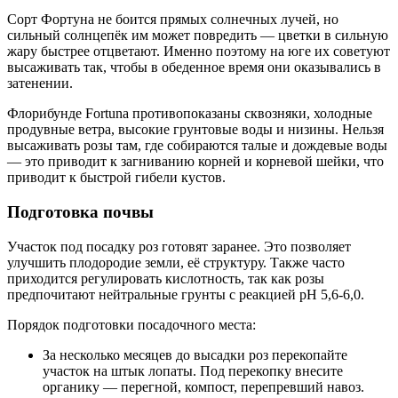
Сорт Фортуна не боится прямых солнечных лучей, но
сильный солнцепёк им может повредить — цветки в сильную
жару быстрее отцветают. Именно поэтому на юге их советуют
высаживать так, чтобы в обеденное время они оказывались в
затенении.
Флорибунде Fortuna противопоказаны сквозняки, холодные
продувные ветра, высокие грунтовые воды и низины. Нельзя
высаживать розы там, где собираются талые и дождевые воды
— это приводит к загниванию корней и корневой шейки, что
приводит к быстрой гибели кустов.
Подготовка почвы
Участок под посадку роз готовят заранее. Это позволяет
улучшить плодородие земли, её структуру. Также часто
приходится регулировать кислотность, так как розы
предпочитают нейтральные грунты с реакцией рН 5,6-6,0.
Порядок подготовки посадочного места:
За несколько месяцев до высадки роз перекопайте
участок на штык лопаты. Под перекопку внесите
органику — перегной, компост, перепревший навоз.