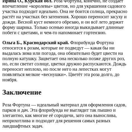
Ирина О., Курская обл.
Роза Фортуна, конечно, не создает
впечатление «королевы» цветов, но для украшения садового
участка подходит идеально. Она не боится солнца, прекрасно
растёт на участках без затенения. Хорошо переносит засуху и
дожди. Весной куст немного обрезаю, и он всё лето держит
форму шарика. Только осенью иногда выкидывает длинные
побеги с цветами, и чем-то напоминает гортензию.
Ольга Б., Краснодарский край.
Флорибунда Фортуна
относится к розам, которые не подведут — какая бы ни
выдалась зима или погода, она обязательно будет цвести на
полную катушку. Зацветает она несколько позже других роз,
но, если светит солнце, цветки дружно распускаются. Дождь
переносит неплохо, но после него на лепестках могут
появляться мелкие «веснушки». Цветёт эта роза долго, до
ноября.
Заключение
Роза Фортуна — идеальный материал для оформления садов,
парков и дач. Эта флорибунда не выглядит так пышно и
элегантно, как многие её сородичи, зато она вынослива,
неприхотлива и подходит для решения самых разных
ландшафтных задач.