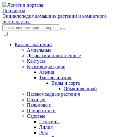
Про цветы
Энциклопедия домашних растений и комнатного
цветоводства
Каталог растений
Ампельные
Декоративно-лиственные
Кактусы
Красивоцветущие
Азалия
Тысячелистник
Виды и сорта
Обыкновенный
Насекомоядные растения
Орхидеи
Пальмовые
Папоротники
Садовые
Георгины
Лилия
Роза