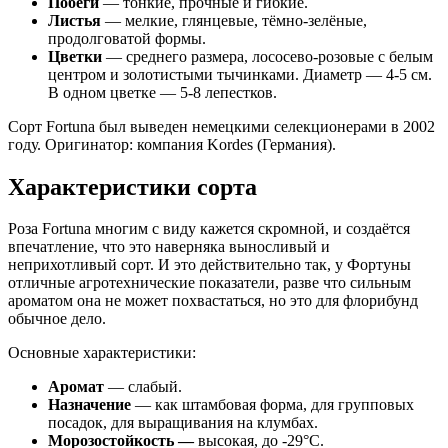
Побеги
— тонкие, прочные и гибкие.
Листья
— мелкие, глянцевые, тёмно-зелёные,
продолговатой формы.
Цветки
— среднего размера, лососево-розовые с белым
центром и золотистыми тычинками. Диаметр — 4-5 см.
В одном цветке — 5-8 лепестков.
Сорт Fortuna был выведен немецкими селекционерами в 2002
году. Оригинатор: компания Kordes (Германия).
Характеристики сорта
Роза Fortuna многим с виду кажется скромной, и создаётся
впечатление, что это наверняка выносливый и
неприхотливый сорт. И это действительно так, у Фортуны
отличные агротехнические показатели, разве что сильным
ароматом она не может похвастаться, но это для флорибунд
обычное дело.
Основные характеристики:
Аромат
— слабый.
Назначение
— как штамбовая форма, для групповых
посадок, для выращивания на клумбах.
Морозостойкость —
высокая, до -29°С.