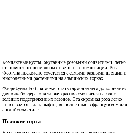
Компактные кусты, окутанные розовыми соцветиями, легко
становятся основой любых цветочных композиций. Роза
Фортуна прекрасно сочетается с самыми разными цветами и
многолетними растениями на альпийских горках.
Флорибунда Fortuna может стать гармоничным дополнением
для миксбордера, она также красиво смотрится на фоне
зелёных подстриженных газонов. Эта скромная роза легко
вписывается в ландшафты, выполненные в французском или
английском стиле.
Похожие сорта
На сегодня существует немало сортов роз-«простушек»,