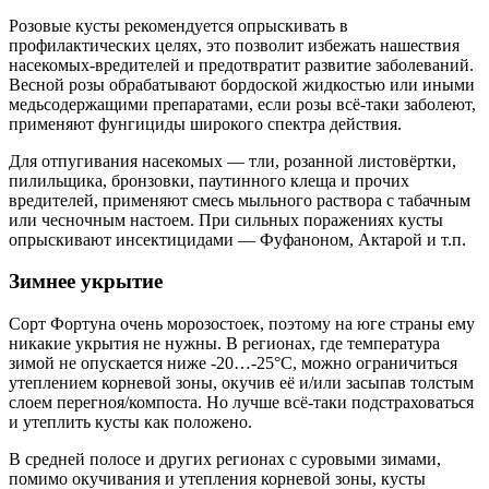
Розовые кусты рекомендуется опрыскивать в
профилактических целях, это позволит избежать нашествия
насекомых-вредителей и предотвратит развитие заболеваний.
Весной розы обрабатывают бордоской жидкостью или иными
медьсодержащими препаратами, если розы всё-таки заболеют,
применяют фунгициды широкого спектра действия.
Для отпугивания насекомых — тли, розанной листовёртки,
пилильщика, бронзовки, паутинного клеща и прочих
вредителей, применяют смесь мыльного раствора с табачным
или чесночным настоем. При сильных поражениях кусты
опрыскивают инсектицидами — Фуфаноном, Актарой и т.п.
Зимнее укрытие
Сорт Фортуна очень морозостоек, поэтому на юге страны ему
никакие укрытия не нужны. В регионах, где температура
зимой не опускается ниже -20…-25°C, можно ограничиться
утеплением корневой зоны, окучив её и/или засыпав толстым
слоем перегноя/компоста. Но лучше всё-таки подстраховаться
и утеплить кусты как положено.
В средней полосе и других регионах с суровыми зимами,
помимо окучивания и утепления корневой зоны, кусты