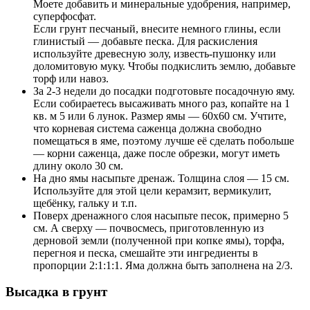
Моете добавить и минеральные удобрения, например,
суперфосфат.
Если грунт песчаный, внесите немного глины, если
глинистый — добавьте песка. Для раскисления
используйте древесную золу, известь-пушонку или
доломитовую муку. Чтобы подкислить землю, добавьте
торф или навоз.
За 2-3 недели до посадки подготовьте посадочную яму.
Если собираетесь высаживать много раз, копайте на 1
кв. м 5 или 6 лунок. Размер ямы — 60х60 см. Учтите,
что корневая система саженца должна свободно
помещаться в яме, поэтому лучше её сделать побольше
— корни саженца, даже после обрезки, могут иметь
длину около 30 см.
На дно ямы насыпьте дренаж. Толщина слоя — 15 см.
Используйте для этой цели керамзит, вермикулит,
щебёнку, гальку и т.п.
Поверх дренажного слоя насыпьте песок, примерно 5
см. А сверху — почвосмесь, приготовленную из
дерновой земли (полученной при копке ямы), торфа,
перегноя и песка, смешайте эти ингредиенты в
пропорции 2:1:1:1. Яма должна быть заполнена на 2/3.
Высадка в грунт