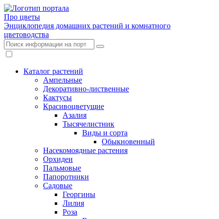
Про цветы
Энциклопедия домашних растений и комнатного
цветоводства
Каталог растений
Ампельные
Декоративно-лиственные
Кактусы
Красивоцветущие
Азалия
Тысячелистник
Виды и сорта
Обыкновенный
Насекомоядные растения
Орхидеи
Пальмовые
Папоротники
Садовые
Георгины
Лилия
Роза