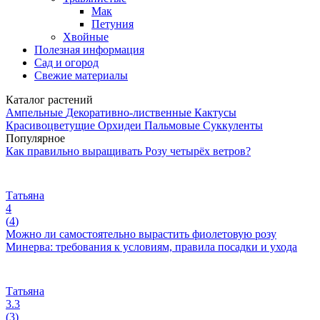
Мак
Петуния
Хвойные
Полезная информация
Сад и огород
Свежие материалы
Каталог растений
Ампельные
Декоративно-лиственные
Кактусы
Красивоцветущие
Орхидеи
Пальмовые
Суккуленты
Популярное
Как правильно выращивать Розу четырёх ветров?
Татьяна
4
(
4
)
Можно ли самостоятельно вырастить фиолетовую розу
Минерва: требования к условиям, правила посадки и ухода
Татьяна
3.3
(
3
)