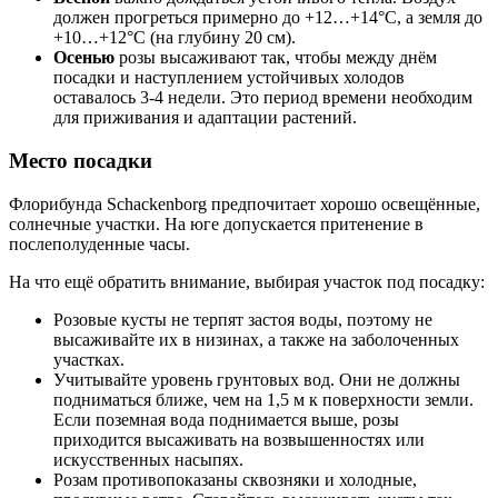
должен прогреться примерно до +12…+14°C, а земля до
+10…+12°C (на глубину 20 см).
Осенью
розы высаживают так, чтобы между днём
посадки и наступлением устойчивых холодов
оставалось 3-4 недели. Это период времени необходим
для приживания и адаптации растений.
Место посадки
Флорибунда Schackenborg предпочитает хорошо освещённые,
солнечные участки. На юге допускается притенение в
послеполуденные часы.
На что ещё обратить внимание, выбирая участок под посадку:
Розовые кусты не терпят застоя воды, поэтому не
высаживайте их в низинах, а также на заболоченных
участках.
Учитывайте уровень грунтовых вод. Они не должны
подниматься ближе, чем на 1,5 м к поверхности земли.
Если поземная вода поднимается выше, розы
приходится высаживать на возвышенностях или
искусственных насыпях.
Розам противопоказаны сквозняки и холодные,