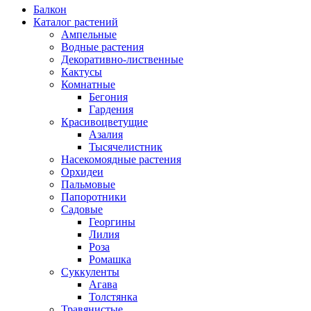
Балкон
Каталог растений
Ампельные
Водные растения
Декоративно-лиственные
Кактусы
Комнатные
Бегония
Гардения
Красивоцветущие
Азалия
Тысячелистник
Насекомоядные растения
Орхидеи
Пальмовые
Папоротники
Садовые
Георгины
Лилия
Роза
Ромашка
Суккуленты
Агава
Толстянка
Травянистые