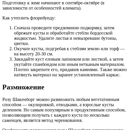
Подготовку к зиме начинают в сентябре-октябре (в
зависимости от особенностей климата).
Как утеплить флорибунду:
Сначала проведите предзимнюю подкормку, затем
обрежьте кусты и обработайте стебли бордосской
жидкостью. Удалите листья и невызревшие бутоны,
цветки.
Окучьте кусты, подгребая к стеблям землю или торф —
на высоту 20-30 см.
Закидайте куст еловым лапником или листвой, а затем
укутайте спанбондом или иным нетканым материалом.
Плотно закрепите его, придавив камнями. Также можно
натянуть материал на заранее установленный каркас.
Размножение
Розу Шакенборг можно размножить любым вегетативным
способом — окулировкой, отводками, а взрослые кусты
делением. Но самым популярным и продуктивным способом,
позволяющим получать с каждого куста по несколько
саженцев, является метод черенкования.