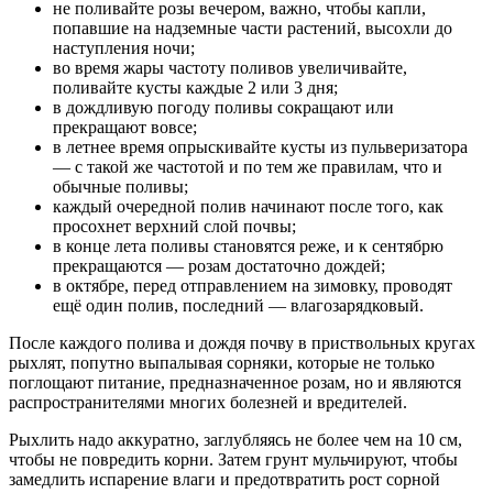
не поливайте розы вечером, важно, чтобы капли,
попавшие на надземные части растений, высохли до
наступления ночи;
во время жары частоту поливов увеличивайте,
поливайте кусты каждые 2 или 3 дня;
в дождливую погоду поливы сокращают или
прекращают вовсе;
в летнее время опрыскивайте кусты из пульверизатора
— с такой же частотой и по тем же правилам, что и
обычные поливы;
каждый очередной полив начинают после того, как
просохнет верхний слой почвы;
в конце лета поливы становятся реже, и к сентябрю
прекращаются — розам достаточно дождей;
в октябре, перед отправлением на зимовку, проводят
ещё один полив, последний — влагозарядковый.
После каждого полива и дождя почву в приствольных кругах
рыхлят, попутно выпалывая сорняки, которые не только
поглощают питание, предназначенное розам, но и являются
распространителями многих болезней и вредителей.
Рыхлить надо аккуратно, заглубляясь не более чем на 10 см,
чтобы не повредить корни. Затем грунт мульчируют, чтобы
замедлить испарение влаги и предотвратить рост сорной