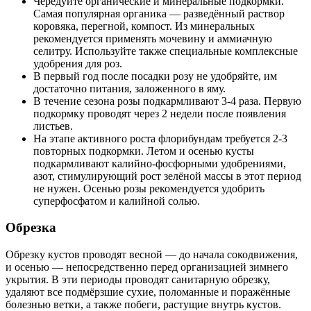
Чередуйте органические и минеральные подкормки.
Самая популярная органика — разведённый раствор
коровяка, перегной, компост. Из минеральных
рекомендуется применять мочевину и аммиачную
селитру. Используйте также специальные комплексные
удобрения для роз.
В первый год после посадки розу не удобряйте, им
достаточно питания, заложенного в яму.
В течение сезона розы подкармливают 3-4 раза. Первую
подкормку проводят через 2 недели после появления
листьев.
На этапе активного роста флорибундам требуется 2-3
повторных подкормки. Летом и осенью кусты
подкармливают калийно-фосфорными удобрениями,
азот, стимулирующий рост зелёной массы в этот период
не нужен. Осенью розы рекомендуется удобрить
суперфосфатом и калийной солью.
Обрезка
Обрезку кустов проводят весной — до начала сокодвижения,
и осенью — непосредственно перед организацией зимнего
укрытия. В эти периоды проводят санитарную обрезку,
удаляют все подмёрзшие сухие, поломанные и поражённые
болезнью ветки, а также побеги, растущие внутрь кустов.