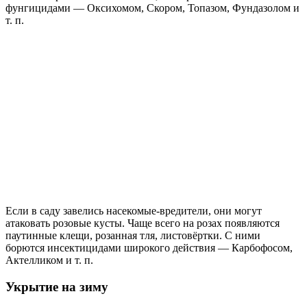
фунгицидами — Оксихомом, Скором, Топазом, Фундазолом и
т. п.
Если в саду завелись насекомые-вредители, они могут
атаковать розовые кусты. Чаще всего на розах появляются
паутинные клещи, розанная тля, листовёртки. С ними
борются инсектицидами широкого действия — Карбофосом,
Актелликом и т. п.
Укрытие на зиму