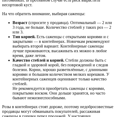
питомниках. В противном случае есть риск вырастить
несортовой куст.
На что обратить внимание, выбирая саженцы:
Возраст
(спросите у продавца). Оптимальный — 2 или
3 года, не больше. Количество стеблей у таких роз — 2
или 3.
Тип корней.
Есть саженцы с открытыми корнями и с
закрытыми — в контейнерах. Новичкам рекомендуют
выбирать второй вариант. Контейнерные саженцы
лучше приживаются, высаживать их можно в любое
время, даже летом.
Качество стеблей и корней.
Стебли должны быть с
гладкой и здоровой корой, без повреждений и следов
болезни. Корни, хорошо разветвлённые, с длинными
корнями и большим количеством мелких корешков. У
контейнерных саженцев оценивают только качество
стеблей.
Не рекомендуется приобретать саженцы с корнями,
покрытыми воском. Они дольше хранятся, но часто
бывают нежизнеспособными.
Розы в контейнерах стоят дороже, поэтому недобросовестные
продавцы могут обманывать покупателей, рассаживая
саженцы в горшки перед продажей. У настоящих