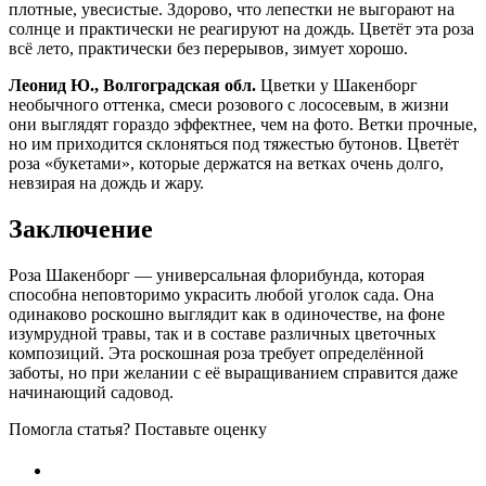
плотные, увесистые. Здорово, что лепестки не выгорают на
солнце и практически не реагируют на дождь. Цветёт эта роза
всё лето, практически без перерывов, зимует хорошо.
Леонид Ю., Волгоградская обл.
Цветки у Шакенборг
необычного оттенка, смеси розового с лососевым, в жизни
они выглядят гораздо эффектнее, чем на фото. Ветки прочные,
но им приходится склоняться под тяжестью бутонов. Цветёт
роза «букетами», которые держатся на ветках очень долго,
невзирая на дождь и жару.
Заключение
Роза Шакенборг — универсальная флорибунда, которая
способна неповторимо украсить любой уголок сада. Она
одинаково роскошно выглядит как в одиночестве, на фоне
изумрудной травы, так и в составе различных цветочных
композиций. Эта роскошная роза требует определённой
заботы, но при желании с её выращиванием справится даже
начинающий садовод.
Помогла статья? Поставьте оценку