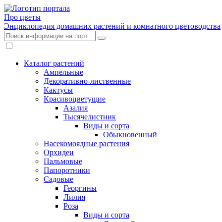
Про цветы
Энциклопедия домашних растений и комнатного цветоводства
Каталог растений
Ампельные
Декоративно-лиственные
Кактусы
Красивоцветущие
Азалия
Тысячелистник
Виды и сорта
Обыкновенный
Насекомоядные растения
Орхидеи
Пальмовые
Папоротники
Садовые
Георгины
Лилия
Роза
Виды и сорта