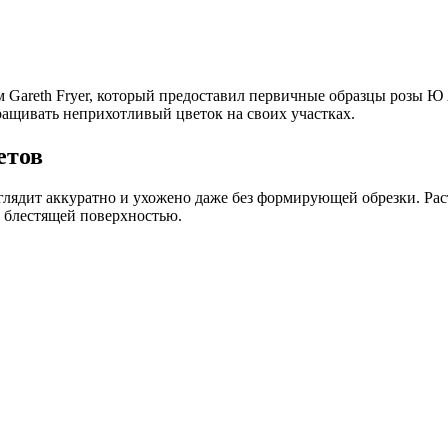
Gareth Fryer, который предоставил первичные образцы розы Ю А
ращивать неприхотливый цветок на своих участках.
етов
лядит аккуратно и ухожено даже без формирующей обрезки. Расте
й блестящей поверхностью.