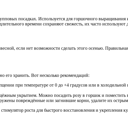
упповых посадках. Используется для горшочного выращивания и
лительного времени сохраняют свежесть, их часто используют д
 весной, если нет возможности сделать этого осенью. Правильна
о его хранить. Вот несколько рекомендаций:
щении при температуре от 0 до +4 градусов или в холодильной к
надёжным укрытием. Можно посадить розу в горшок и поместить
аружены повреждённые или загнившие корни, удалите их остры
в стимулятор роста для быстрого восстановления и укрепления ку