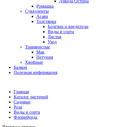
Дэвида Остина
Ромашка
Суккуленты
Агава
Толстянка
Болезни и вредители
Виды и сорта
Листья
Уход
Травянистые
Мак
Петуния
Хвойные
Балкон
Полезная информация
Главная
Каталог растений
Садовые
Роза
Виды и сорта
Флорибунда
Время на чтение: