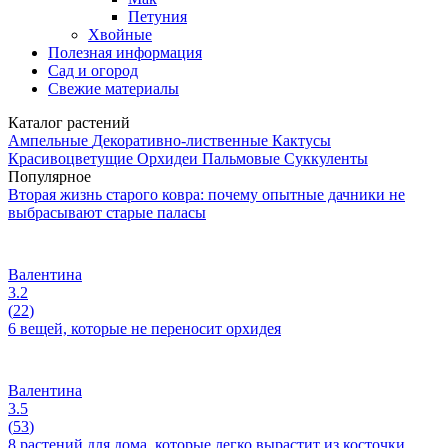
Петуния
Хвойные
Полезная информация
Сад и огород
Свежие материалы
Каталог растений
Ампельные
Декоративно-лиственные
Кактусы
Красивоцветущие
Орхидеи
Пальмовые
Суккуленты
Популярное
Вторая жизнь старого ковра: почему опытные дачники не
выбрасывают старые паласы
Валентина
3.2
(
22
)
6 вещей, которые не переносит орхидея
Валентина
3.5
(
53
)
8 растений для дома, которые легко вырастит из косточки