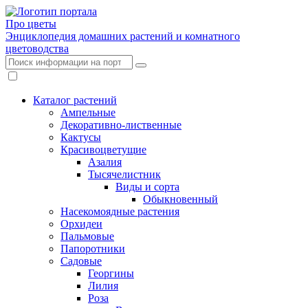
Про цветы
Энциклопедия домашних растений и комнатного
цветоводства
Каталог растений
Ампельные
Декоративно-лиственные
Кактусы
Красивоцветущие
Азалия
Тысячелистник
Виды и сорта
Обыкновенный
Насекомоядные растения
Орхидеи
Пальмовые
Папоротники
Садовые
Георгины
Лилия
Роза