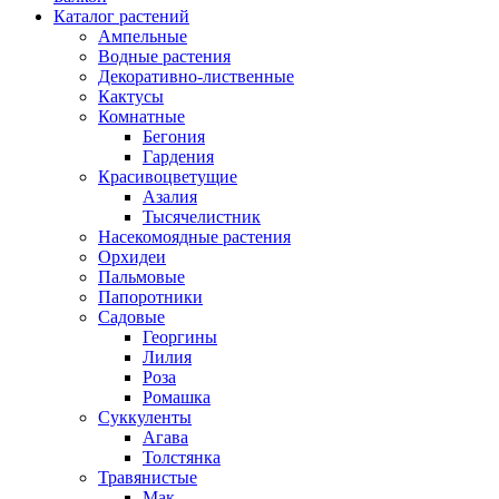
Каталог растений
Ампельные
Водные растения
Декоративно-лиственные
Кактусы
Комнатные
Бегония
Гардения
Красивоцветущие
Азалия
Тысячелистник
Насекомоядные растения
Орхидеи
Пальмовые
Папоротники
Садовые
Георгины
Лилия
Роза
Ромашка
Суккуленты
Агава
Толстянка
Травянистые
Мак