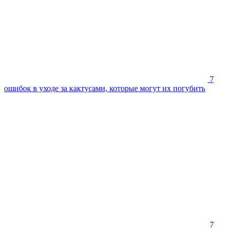
7
ошибок в уходе за кактусами, которые могут их погубить
7