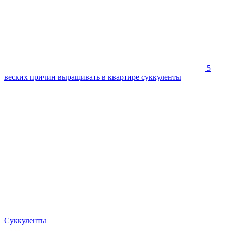
5
веских причин выращивать в квартире суккуленты
Суккуленты