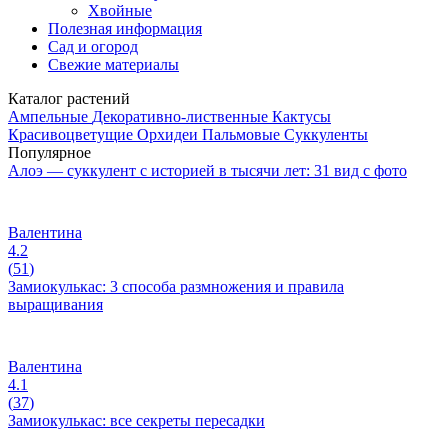
Хвойные
Полезная информация
Сад и огород
Свежие материалы
Каталог растений
Ампельные
Декоративно-лиственные
Кактусы
Красивоцветущие
Орхидеи
Пальмовые
Суккуленты
Популярное
Алоэ — суккулент с историей в тысячи лет: 31 вид с фото
Валентина
4.2
(
51
)
Замиокулькас: 3 способа размножения и правила
выращивания
Валентина
4.1
(
37
)
Замиокулькас: все секреты пересадки