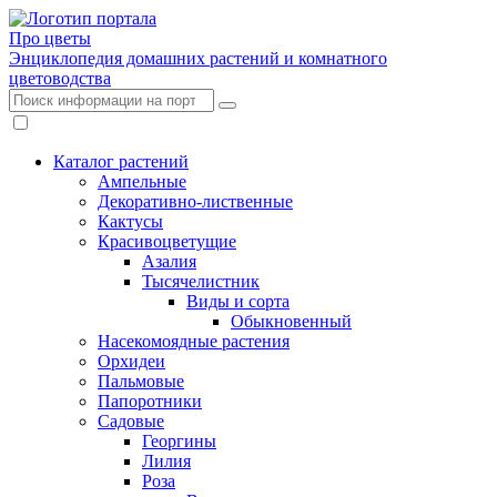
Про цветы
Энциклопедия домашних растений и комнатного
цветоводства
Каталог растений
Ампельные
Декоративно-лиственные
Кактусы
Красивоцветущие
Азалия
Тысячелистник
Виды и сорта
Обыкновенный
Насекомоядные растения
Орхидеи
Пальмовые
Папоротники
Садовые
Георгины
Лилия
Роза