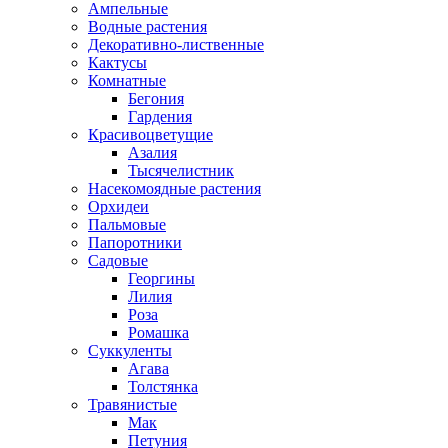
Ампельные
Водные растения
Декоративно-лиственные
Кактусы
Комнатные
Бегония
Гардения
Красивоцветущие
Азалия
Тысячелистник
Насекомоядные растения
Орхидеи
Пальмовые
Папоротники
Садовые
Георгины
Лилия
Роза
Ромашка
Суккуленты
Агава
Толстянка
Травянистые
Мак
Петуния