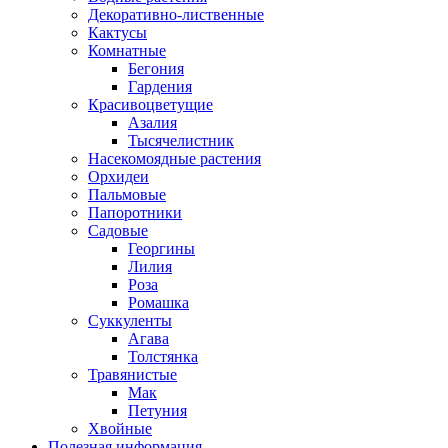
Декоративно-лиственные
Кактусы
Комнатные
Бегония
Гардения
Красивоцветущие
Азалия
Тысячелистник
Насекомоядные растения
Орхидеи
Пальмовые
Папоротники
Садовые
Георгины
Лилия
Роза
Ромашка
Суккуленты
Агава
Толстянка
Травянистые
Мак
Петуния
Хвойные
Полезная информация