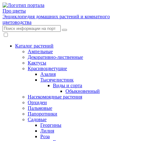
Про цветы
Энциклопедия домашних растений и комнатного
цветоводства
Каталог растений
Ампельные
Декоративно-лиственные
Кактусы
Красивоцветущие
Азалия
Тысячелистник
Виды и сорта
Обыкновенный
Насекомоядные растения
Орхидеи
Пальмовые
Папоротники
Садовые
Георгины
Лилия
Роза