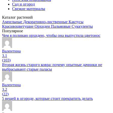
Сад и огород
Свежие материалы
Каталог растений
Ампельные
Декоративно-лиственные
Кактусы
Красивоцветущие
Орхидеи
Пальмовые
Суккуленты
Популярное
Чем я поливаю орхидею, чтобы она выпустила цветонос
Валентина
3.1
(
103
)
Вторая жизнь старого ковра: почему опытные дачники не
выбрасывают старые паласы
Валентина
3.2
(
22
)
5 вещей в огороде, которые стоит прекратить делать