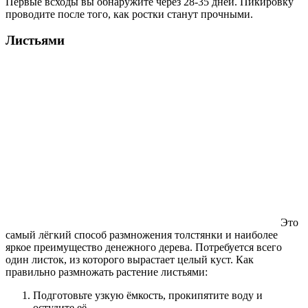
Первые всходы вы обнаружите через 28-35 дней. Пикировку
проводите после того, как ростки станут прочными.
Листьями
Это
самый лёгкий способ размножения толстянки и наиболее
яркое преимущество денежного дерева. Потребуется всего
один листок, из которого вырастает целый куст. Как
правильно размножать растение листьями:
Подготовьте узкую ёмкость, прокипятите воду и
остудите её.