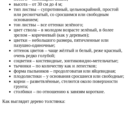
высота – от 30 см до 4 м;
тип листвы – супротивный, цельнокрайний, простой
или реснитчатый, со сросшимся или свободным
основанием;
тон листвы – все оттенки зелёного;
цвет ствола – в молодом возрасте зелёный, в более
зрелом – коричневый (как у деревьев);
цветки – небольшого размера, пятичленные или
пазушно-одиночные;
оттенок цветов – чаще жёлтый и белый, реже красный,
очень редко голубой;
соцветия – кистевидные, зонтиковидно-метельчатые;
тычинки – по количеству как и лепестков;
форма пыльников – продолговатая или яйцевидная;
плодолистики – у основания сросшиеся или свободные;
корни – разветвлённые, стелются около поверхности
грунта;
столбики – по отношению к завязям короткие.
Как выглядит дерево толстянка: