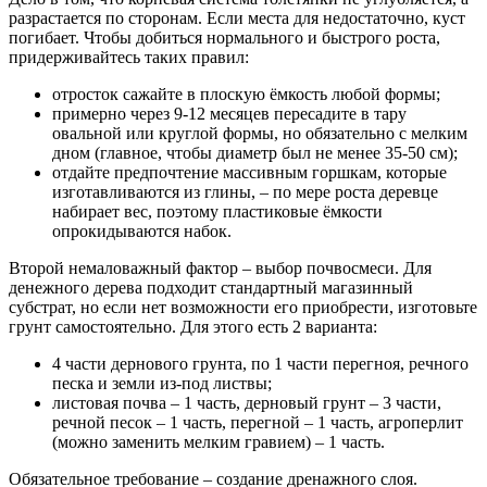
разрастается по сторонам. Если места для недостаточно, куст
погибает. Чтобы добиться нормального и быстрого роста,
придерживайтесь таких правил:
отросток сажайте в плоскую ёмкость любой формы;
примерно через 9-12 месяцев пересадите в тару
овальной или круглой формы, но обязательно с мелким
дном (главное, чтобы диаметр был не менее 35-50 см);
отдайте предпочтение массивным горшкам, которые
изготавливаются из глины, – по мере роста деревце
набирает вес, поэтому пластиковые ёмкости
опрокидываются набок.
Второй немаловажный фактор – выбор почвосмеси. Для
денежного дерева подходит стандартный магазинный
субстрат, но если нет возможности его приобрести, изготовьте
грунт самостоятельно. Для этого есть 2 варианта:
4 части дернового грунта, по 1 части перегноя, речного
песка и земли из-под листвы;
листовая почва – 1 часть, дерновый грунт – 3 части,
речной песок – 1 часть, перегной – 1 часть, агроперлит
(можно заменить мелким гравием) – 1 часть.
Обязательное требование – создание дренажного слоя.