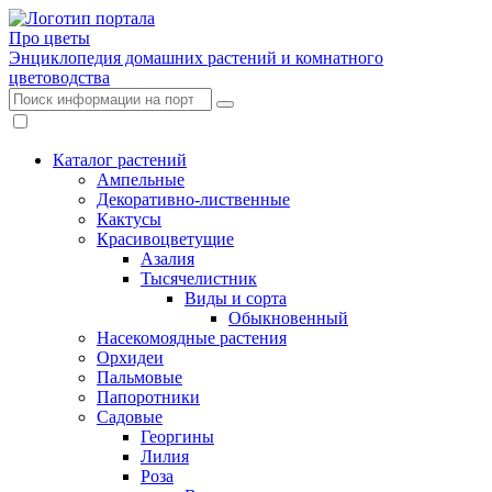
Про цветы
Энциклопедия домашних растений и комнатного
цветоводства
Каталог растений
Ампельные
Декоративно-лиственные
Кактусы
Красивоцветущие
Азалия
Тысячелистник
Виды и сорта
Обыкновенный
Насекомоядные растения
Орхидеи
Пальмовые
Папоротники
Садовые
Георгины
Лилия
Роза