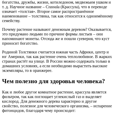
богатства, дружбы, жизни, котиледоном, медвежьим ушком и
т. д. Научное название – Crassula (Крассула), что в переводе
означает «толстая». Второе самое распространённое
наименование – толстянка, так как относится к одноимённому
семейству.
Почему растение называют денежным деревом? Оказывается,
это придумано людьми по причине формы листьев – они
напоминают монеты. Отсюда же и пошли суеверия, что куст
приносит богатство.
Родиной Толстянки считается южная часть Африки, центр и
юг Америки, так как растение очень теплолюбивое. В жарких
странах растёт на улице. В России можно содержать только в
домашних условиях, а если необходимо вырастить высокие
экземпляры, то в оранжерее.
Чем полезно для здоровья человека?
Как и любое другое комнатное растение, крассула является
фильтром, так как поглощает углекислый газ и выделяет
кислород. Для денежного дерева характерно и другое
свойство, полезное для человеческого организма, – испарение
фитонцидов, благодаря чему происходит: