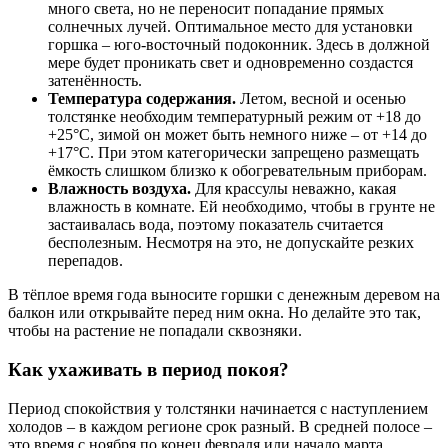
много света, но не переносит попадание прямых
солнечных лучей. Оптимальное место для установки
горшка – юго-восточный подоконник. Здесь в должной
мере будет проникать свет и одновременно создастся
затенённость.
Температура содержания.
Летом, весной и осенью
толстянке необходим температурный режим от +18 до
+25°C, зимой он может быть немного ниже – от +14 до
+17°C. При этом категорически запрещено размещать
ёмкость слишком близко к обогревательным приборам.
Влажность воздуха.
Для крассулы неважно, какая
влажность в комнате. Ей необходимо, чтобы в грунте не
застаивалась вода, поэтому показатель считается
бесполезным. Несмотря на это, не допускайте резких
перепадов.
В тёплое время года выносите горшки с денежным деревом на
балкон или открывайте перед ним окна. Но делайте это так,
чтобы на растение не попадали сквозняки.
Как ухаживать в период покоя?
Период спокойствия у толстянки начинается с наступлением
холодов – в каждом регионе срок разный. В средней полосе –
это время с ноября по конец февраля или начало марта.