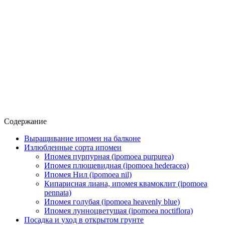
Содержание
Выращивание ипомеи на балконе
Излюбленные сорта ипомеи
Ипомея пурпурная (ipomoea purpurea)
Ипомея плющевидная (ipomoea hederacea)
Ипомея Нил (ipomoea nil)
Кипарисная лиана, ипомея квамоклит (ipomoea
pennata)
Ипомея голубая (ipomoea heavenly blue)
Ипомея лунноцветущая (ipomoea noctiflora)
Посадка и уход в открытом грунте