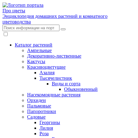
Про цветы
Энциклопедия домашних растений и комнатного
цветоводства
Каталог растений
Ампельные
Декоративно-лиственные
Кактусы
Красивоцветущие
Азалия
Тысячелистник
Виды и сорта
Обыкновенный
Насекомоядные растения
Орхидеи
Пальмовые
Папоротники
Садовые
Георгины
Лилия
Роза