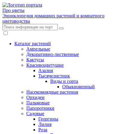
Про цветы
Энциклопедия домашних растений и комнатного
цветоводства
Каталог растений
Ампельные
Декоративно-лиственные
Кактусы
Красивоцветущие
Азалия
Тысячелистник
Виды и сорта
Обыкновенный
Насекомоядные растения
Орхидеи
Пальмовые
Папоротники
Садовые
Георгины
Лилия
Роза