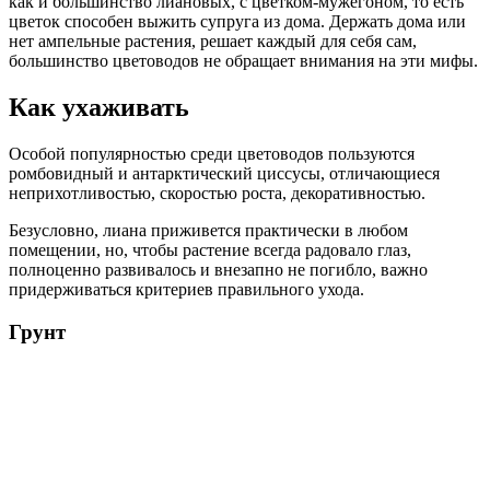
как и большинство лиановых, с цветком-мужегоном, то есть
цветок способен выжить супруга из дома. Держать дома или
нет ампельные растения, решает каждый для себя сам,
большинство цветоводов не обращает внимания на эти мифы.
Как ухаживать
Особой популярностью среди цветоводов пользуются
ромбовидный и антарктический циссусы, отличающиеся
неприхотливостью, скоростью роста, декоративностью.
Безусловно, лиана приживется практически в любом
помещении, но, чтобы растение всегда радовало глаз,
полноценно развивалось и внезапно не погибло, важно
придерживаться критериев правильного ухода.
Грунт