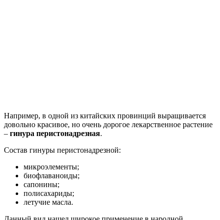
Например, в одной из китайских провинций выращивается
довольно красивое, но очень дорогое лекарственное растение
–
гинура перистонадрезная
.
Состав гинуры перистонадрезной:
микроэлементы;
биофлаваноиды;
сапонины;
полисахариды;
летучие масла.
Данный вид нашел широкое применение в народной