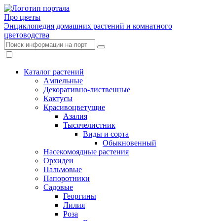
Про цветы
Энциклопедия домашних растений и комнатного
цветоводства
Каталог растений
Ампельные
Декоративно-лиственные
Кактусы
Красивоцветущие
Азалия
Тысячелистник
Виды и сорта
Обыкновенный
Насекомоядные растения
Орхидеи
Пальмовые
Папоротники
Садовые
Георгины
Лилия
Роза