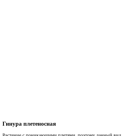
Гинура плетеносная
Растение с поникающими плетями, поэтому данный вид