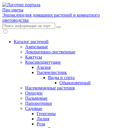
Про цветы
Энциклопедия домашних растений и комнатного
цветоводства
Каталог растений
Ампельные
Декоративно-лиственные
Кактусы
Красивоцветущие
Азалия
Тысячелистник
Виды и сорта
Обыкновенный
Насекомоядные растения
Орхидеи
Пальмовые
Папоротники
Садовые
Георгины
Лилия
Роза