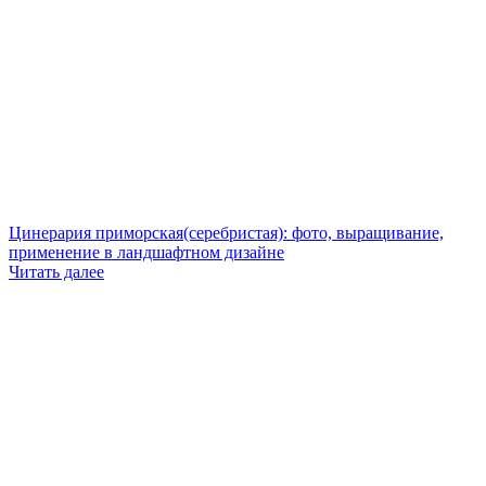
Цинерария приморская(серебристая): фото, выращивание,
применение в ландшафтном дизайне
Читать далее