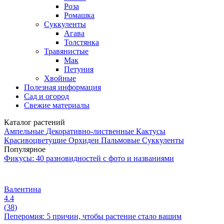
Роза
Ромашка
Суккуленты
Агава
Толстянка
Травянистые
Мак
Петуния
Хвойные
Полезная информация
Сад и огород
Свежие материалы
Каталог растений
Ампельные
Декоративно-лиственные
Кактусы
Красивоцветущие
Орхидеи
Пальмовые
Суккуленты
Популярное
Фикусы: 40 разновидностей с фото и названиями
Валентина
4.4
(
38
)
Пеперомия: 5 причин, чтобы растение стало вашим