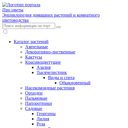
Про цветы
Энциклопедия домашних растений и комнатного
цветоводства
Каталог растений
Ампельные
Декоративно-лиственные
Кактусы
Красивоцветущие
Азалия
Тысячелистник
Виды и сорта
Обыкновенный
Насекомоядные растения
Орхидеи
Пальмовые
Папоротники
Садовые
Георгины
Лилия
Роза