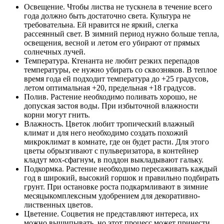
Освещение. Чтобы листва не тускнела в течение всего
года должно быть достаточно света. Культура не
требовательна. Ей нравится не яркий, слегка
рассеянный свет. В зимний период нужно больше тепла,
освещения, весной и летом его убирают от прямых
солнечных лучей.
Температура. Ктенанта не любит резких перепадов
температуры, ее нужно убирать со сквозняков. В теплое
время года ей подходит температура до +25 градусов,
летом оптимальная +20, предельная +18 градусов.
Полив. Растение необходимо поливать хорошо, не
допуская застоя воды. При избыточной влажности
корни могут гнить.
Влажность. Цветок любит тропический влажный
климат и для него необходимо создать похожий
микроклимат в комнате, где он будет расти. Для этого
цветы обрызгивают с пульверизатора, в контейнер
кладут мох-сфагнум, в поддон выкладывают гальку.
Подкормка. Растение необходимо пересаживать каждый
год в широкий, высокий горшок и правильно подбирать
грунт. При остановке роста подкармливают в зимние
месяцыкомплексным удобрением для декоративно-
лиственных цветов.
Цветение. Соцветия не представляют интереса, их
можно выщипывать, но этот процесс может принести