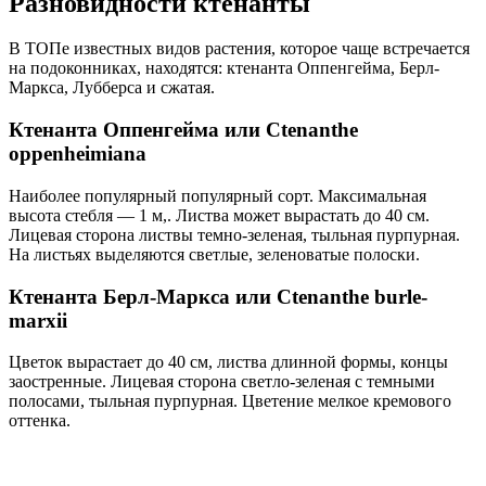
Разновидности ктенанты
В ТОПе известных видов растения, которое чаще встречается
на подоконниках, находятся: ктенанта Оппенгейма, Берл-
Маркса, Лубберса и сжатая.
Ктенанта Оппенгейма или Ctenanthe
oppenheimiana
Наиболее популярный популярный сорт. Максимальная
высота стебля — 1 м,. Листва может вырастать до 40 см.
Лицевая сторона листвы темно-зеленая, тыльная пурпурная.
На листьях выделяются светлые, зеленоватые полоски.
Ктенанта Берл-Маркса или Ctenanthe burle-
marxii
Цветок вырастает до 40 см, листва длинной формы, концы
заостренные. Лицевая сторона светло-зеленая с темными
полосами, тыльная пурпурная. Цветение мелкое кремового
оттенка.