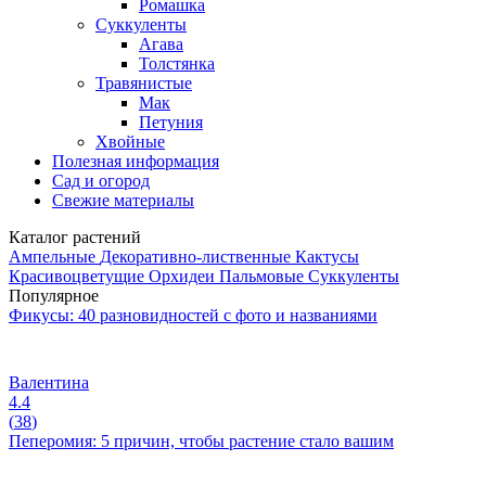
Ромашка
Суккуленты
Агава
Толстянка
Травянистые
Мак
Петуния
Хвойные
Полезная информация
Сад и огород
Свежие материалы
Каталог растений
Ампельные
Декоративно-лиственные
Кактусы
Красивоцветущие
Орхидеи
Пальмовые
Суккуленты
Популярное
Фикусы: 40 разновидностей с фото и названиями
Валентина
4.4
(
38
)
Пеперомия: 5 причин, чтобы растение стало вашим