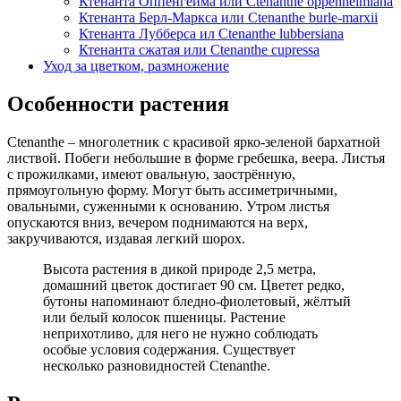
Ктенанта Оппенгейма или Ctenanthe oppenheimiana
Ктенанта Берл-Маркса или Ctenanthe burle-marxii
Ктенанта Лубберса ил Ctenanthe lubbersiana
Ктенанта сжатая или Ctenanthe cupressa
Уход за цветком, размножение
Особенности растения
Ctenanthe – многолетник с красивой ярко-зеленой бархатной
листвой. Побеги небольшие в форме гребешка, веера. Листья
с прожилками, имеют овальную, заострённую,
прямоугольную форму. Могут быть ассиметричными,
овальными, суженными к основанию. Утром листья
опускаются вниз, вечером поднимаются на верх,
закручиваются, издавая легкий шорох.
Высота растения в дикой природе 2,5 метра,
домашний цветок достигает 90 см. Цветет редко,
бутоны напоминают бледно-фиолетовый, жёлтый
или белый колосок пшеницы. Растение
неприхотливо, для него не нужно соблюдать
особые условия содержания. Существует
несколько разновидностей Ctenanthe.