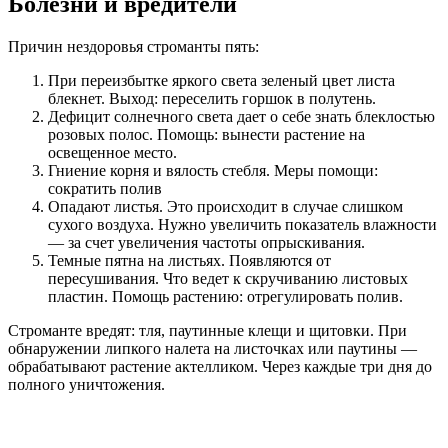
Болезни и вредители
Причин нездоровья строманты пять:
При переизбытке яркого света зеленый цвет листа
блекнет. Выход: переселить горшок в полутень.
Дефицит солнечного света дает о себе знать блеклостью
розовых полос. Помощь: вынести растение на
освещенное место.
Гниение корня и вялость стебля. Меры помощи:
сократить полив
Опадают листья. Это происходит в случае слишком
сухого воздуха. Нужно увеличить показатель влажности
— за счет увеличения частоты опрыскивания.
Темные пятна на листьях. Появляются от
пересушивания. Что ведет к скручиванию листовых
пластин. Помощь растению: отрегулировать полив.
Строманте вредят: тля, паутинные клещи и щитовки. При
обнаружении липкого налета на листочках или паутины —
обрабатывают растение актелликом. Через каждые три дня до
полного уничтожения.