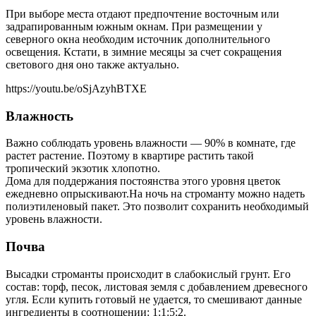
При выборе места отдают предпочтение восточным или
задрапированным южным окнам. При размещении у
северного окна необходим источник дополнительного
освещения. Кстати, в зимние месяцы за счет сокращения
светового дня оно также актуально.
https://youtu.be/oSjAzyhBTXE
Влажность
Важно соблюдать уровень влажности — 90% в комнате, где
растет растение. Поэтому в квартире растить такой
тропический экзотик хлопотно.
Дома для поддержания постоянства этого уровня цветок
ежедневно опрыскивают.На ночь на строманту можно надеть
полиэтиленовый пакет. Это позволит сохранить необходимый
уровень влажности.
Почва
Высадки строманты происходит в слабокислый грунт. Его
состав: торф, песок, листовая земля с добавлением древесного
угля. Если купить готовый не удается, то смешивают данные
ингредиенты в соотношении: 1:1:5:2.