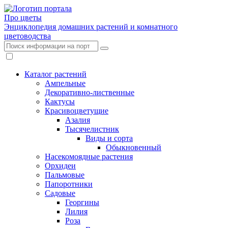
Про цветы
Энциклопедия домашних растений и комнатного
цветоводства
Каталог растений
Ампельные
Декоративно-лиственные
Кактусы
Красивоцветущие
Азалия
Тысячелистник
Виды и сорта
Обыкновенный
Насекомоядные растения
Орхидеи
Пальмовые
Папоротники
Садовые
Георгины
Лилия
Роза