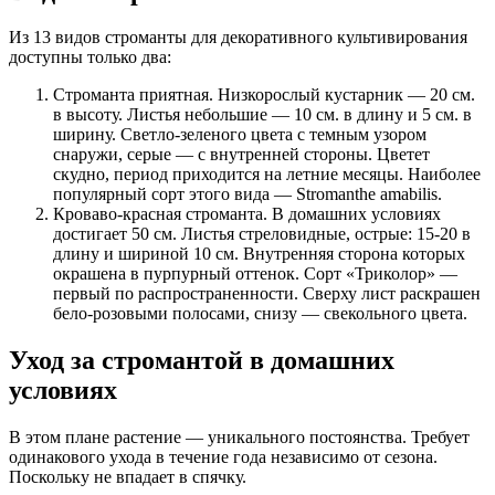
Из 13 видов строманты для декоративного культивирования
доступны только два:
Строманта приятная. Низкорослый кустарник — 20 см.
в высоту. Листья небольшие — 10 см. в длину и 5 см. в
ширину. Светло-зеленого цвета с темным узором
снаружи, серые — с внутренней стороны. Цветет
скудно, период приходится на летние месяцы. Наиболее
популярный сорт этого вида — Stromanthe amabilis.
Кроваво-красная строманта. В домашних условиях
достигает 50 см. Листья стреловидные, острые: 15-20 в
длину и шириной 10 см. Внутренняя сторона которых
окрашена в пурпурный оттенок. Сорт «Триколор» —
первый по распространенности. Сверху лист раскрашен
бело-розовыми полосами, снизу — свекольного цвета.
Уход за стромантой в домашних
условиях
В этом плане растение — уникального постоянства. Требует
одинакового ухода в течение года независимо от сезона.
Поскольку не впадает в спячку.