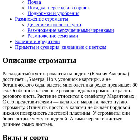
Почва
Посадка, пересадка в горшок
Подкормки и удобрения
Размножение строманты
Деление взрослого куста
Размножение верхушечными черенками
Размножение семенами
Болезни и вредители
Приметы и суеверия, связанные с цветком
Описание строманты
Раскидистый куст строманты на родине (Южная Америка)
достигает 1,5 метра. Но в условиях квартиры, а не
ботанического сада, высота многолетника редко превышает 80
см. Особенность: зеленые разводы вдоль огромного красно-
розового листа. Растение относится к семейству Марантовых.
С его представителями — калатея и маранта, часто путают
строманту. Отличить просто: у калатеи не бывает бордовой
нижняя поверхность листовой пластины. У строманты они
более острые чем у сородичей. А сами черешки листьев
длиннее самих листьев.
Виды и сорта