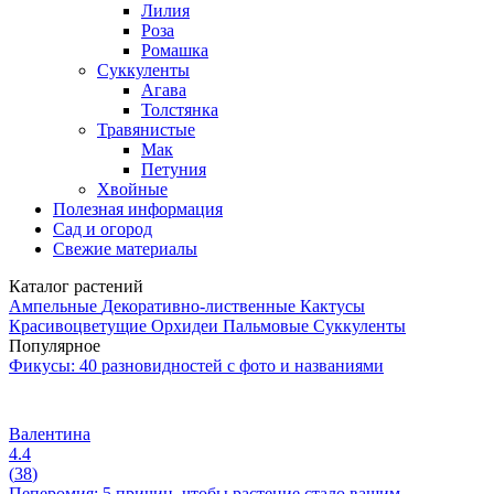
Лилия
Роза
Ромашка
Суккуленты
Агава
Толстянка
Травянистые
Мак
Петуния
Хвойные
Полезная информация
Сад и огород
Свежие материалы
Каталог растений
Ампельные
Декоративно-лиственные
Кактусы
Красивоцветущие
Орхидеи
Пальмовые
Суккуленты
Популярное
Фикусы: 40 разновидностей с фото и названиями
Валентина
4.4
(
38
)
Пеперомия: 5 причин, чтобы растение стало вашим