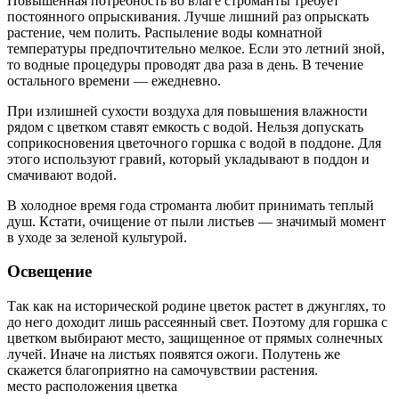
Повышенная потребность во влаге строманты требует
постоянного опрыскивания. Лучше лишний раз опрыскать
растение, чем полить. Распыление воды комнатной
температуры предпочтительно мелкое. Если это летний зной,
то водные процедуры проводят два раза в день. В течение
остального времени — ежедневно.
При излишней сухости воздуха для повышения влажности
рядом с цветком ставят емкость с водой. Нельзя допускать
соприкосновения цветочного горшка с водой в поддоне. Для
этого используют гравий, который укладывают в поддон и
смачивают водой.
В холодное время года строманта любит принимать теплый
душ. Кстати, очищение от пыли листьев — значимый момент
в уходе за зеленой культурой.
Освещение
Так как на исторической родине цветок растет в джунглях, то
до него доходит лишь рассеянный свет. Поэтому для горшка с
цветком выбирают место, защищенное от прямых солнечных
лучей. Иначе на листьях появятся ожоги. Полутень же
скажется благоприятно на самочувствии растения.
место расположения цветка