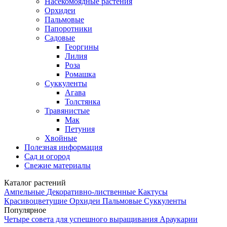
Насекомоядные растения
Орхидеи
Пальмовые
Папоротники
Садовые
Георгины
Лилия
Роза
Ромашка
Суккуленты
Агава
Толстянка
Травянистые
Мак
Петуния
Хвойные
Полезная информация
Сад и огород
Свежие материалы
Каталог растений
Ампельные
Декоративно-лиственные
Кактусы
Красивоцветущие
Орхидеи
Пальмовые
Суккуленты
Популярное
Четыре совета для успешного выращивания Араукарии