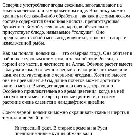
Северяне употребляют ягоды свежими, заготавливают на
зиму в моченом или замороженном виде. Водянику можно
хранить и без какой-либо обработки, так как в ее химическом
составе содержится бензойная кислота, препятствующая
брожению. Зимой у северных народов обязательно
присутствует блюдо, называемое “толкуша”. Оно
представляет собой смесь ягод водяники, тюленьего жира и
измельченной рыбы.
Как вы поняли, водяника — это северная ягода. Она обитает в
районах с суровым климатом, в таежной зоне России, в
горной его части, в частности на Алтае. Обычно растет вместе
с багульником. Это вечнозеленый стелющийся по земле или
камням полукустарник с черными ягодами. Хотя по высоте
она не превышает 30 см, длина побегов может достигать
одного метра. Выглядит водяника очень декоративно.
Особенно привлекательна во время цветения, когда на ней
распускаются мелкие ярко розовые цветочки, поэтому
растение очень славится в ландшафтном дизайне.
Соком черной водяники можно окрашивать ткань и шерсть в
темно-вишневый цвет.
Интересный факт. В старые времена на Руси
предприимчивые купцы обманывали