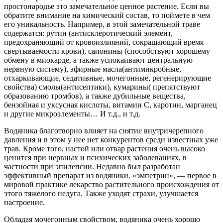
простонародье это замечательное ценное растение. Если вы
обратите внимание на химический состав, то поймете в чем
его уникальность. Например, в этой замечательной траве
содержатся: рутин (антисклеротический элемент,
предохраняющий от кровоизлияний, сокращающий время
свертываемости крови), сапонины (способствуют хорошему
обмену в миокарде, а также успокаивают центральную
нервную систему), эфирные масла(антимикробные,
отхаркивающие, седативные, мочегонные, регенерирующие
свойства) смолы(антисептики), кумарины( препятствуют
образованию тромбов), а также дубильные вещества,
бензойная и уксусная кислоты, витамин С, каротин, марганец
и другие микроэлементы… И т.д., и т.д.
Водяника благотворно влияет на снятие внутричерепного
давления и в этом у нее нет конкурентов среди известных уже
трав. Кроме того, настой или отвар растения очень высоко
ценится при нервных и психических заболеваниях, в
частности при эпилепсии. Недавно был разработан
эффективный препарат из водяники. «эмпетрин», — первое в
мировой практике лекарство растительного происхождения от
этого тяжелого недуга. Также уходят страхи, улучшается
настроение.
Обладая мочегонным свойством, водяника очень хорошо