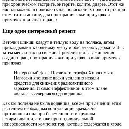
при хроническом гастрите, энтерите, колите, диарее. Этот же
настой можно использовать для полосканиях полости рта при
стоматите и ангине, для протирания кожи при угрях и
примочек при язвах и ранах
Еще один интересный рецепт
Веточки шикши кладут в теплую воду на полчаса, затем
прикладывают к больному месту и обвязывают, держат 2-3 ч,
затем меняют их на свежие. Применяют для заживления
ссадин и ран, протирания кожи при угрях, в виде примочек
при язвах.
Интересный факт. После катастрофы Хиросимы и
Нагасаки японские врачи усиленно искали
средство для снижения радиоактивного
заражения. И самой эффективной в этом плане
оказалась северная ягода водяника.
Как бы полезна не была водяника, все же при лечении этим
растением необходима консультация врача..Она
противопоказана при беременности и грудном
вскармливании, а также при индивидуальной
непереносимости компонентов, которые содержатся в ягоде.