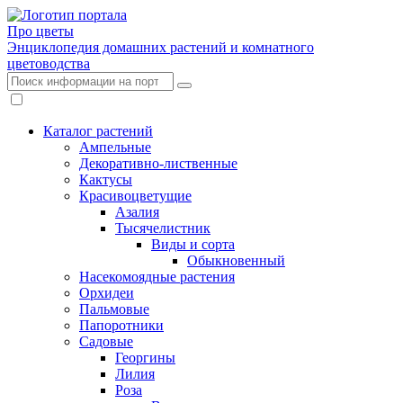
Про цветы
Энциклопедия домашних растений и комнатного
цветоводства
Каталог растений
Ампельные
Декоративно-лиственные
Кактусы
Красивоцветущие
Азалия
Тысячелистник
Виды и сорта
Обыкновенный
Насекомоядные растения
Орхидеи
Пальмовые
Папоротники
Садовые
Георгины
Лилия
Роза