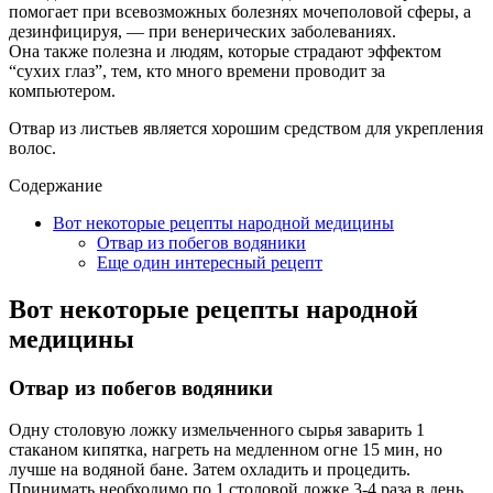
помогает при всевозможных болезнях мочеполовой сферы, а
дезинфицируя, — при венерических заболеваниях.
Она также полезна и людям, которые страдают эффектом
“сухих глаз”, тем, кто много времени проводит за
компьютером.
Отвар из листьев является хорошим средством для укрепления
волос.
Содержание
Вот некоторые рецепты народной медицины
Отвар из побегов водяники
Еще один интересный рецепт
Вот некоторые рецепты народной
медицины
Отвар из побегов водяники
Одну столовую ложку измельченного сырья заварить 1
стаканом кипятка, нагреть на медленном огне 15 мин, но
лучше на водяной бане. Затем охладить и процедить.
Принимать необходимо по 1 столовой ложке 3-4 раза в день