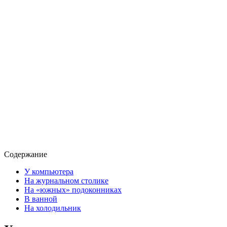
Содержание
У компьютера
На журнальном столике
На «южных» подоконниках
В ванной
На холодильник