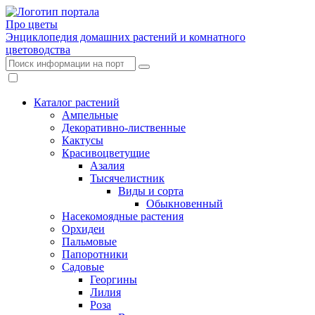
Про цветы
Энциклопедия домашних растений и комнатного
цветоводства
Каталог растений
Ампельные
Декоративно-лиственные
Кактусы
Красивоцветущие
Азалия
Тысячелистник
Виды и сорта
Обыкновенный
Насекомоядные растения
Орхидеи
Пальмовые
Папоротники
Садовые
Георгины
Лилия
Роза