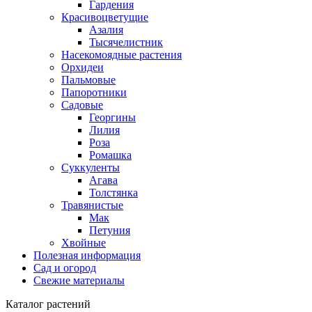
Гардения
Красивоцветущие
Азалия
Тысячелистник
Насекомоядные растения
Орхидеи
Пальмовые
Папоротники
Садовые
Георгины
Лилия
Роза
Ромашка
Суккуленты
Агава
Толстянка
Травянистые
Мак
Петуния
Хвойные
Полезная информация
Сад и огород
Свежие материалы
Каталог растений