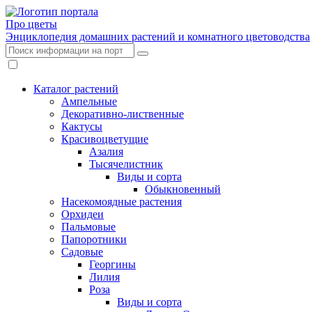
Про цветы
Энциклопедия домашних растений и комнатного цветоводства
Каталог растений
Ампельные
Декоративно-лиственные
Кактусы
Красивоцветущие
Азалия
Тысячелистник
Виды и сорта
Обыкновенный
Насекомоядные растения
Орхидеи
Пальмовые
Папоротники
Садовые
Георгины
Лилия
Роза
Виды и сорта