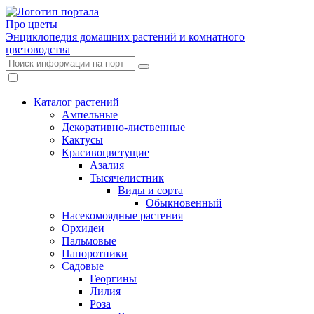
Про цветы
Энциклопедия домашних растений и комнатного
цветоводства
Каталог растений
Ампельные
Декоративно-лиственные
Кактусы
Красивоцветущие
Азалия
Тысячелистник
Виды и сорта
Обыкновенный
Насекомоядные растения
Орхидеи
Пальмовые
Папоротники
Садовые
Георгины
Лилия
Роза