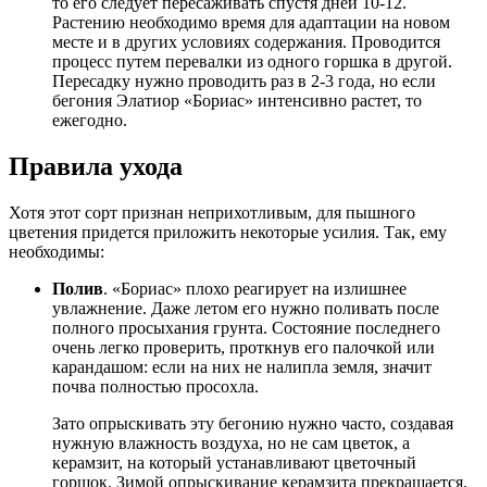
то его следует пересаживать спустя дней 10-12.
Растению необходимо время для адаптации на новом
месте и в других условиях содержания. Проводится
процесс путем перевалки из одного горшка в другой.
Пересадку нужно проводить раз в 2-3 года, но если
бегония Элатиор «Бориас» интенсивно растет, то
ежегодно.
Правила ухода
Хотя этот сорт признан неприхотливым, для пышного
цветения придется приложить некоторые усилия. Так, ему
необходимы:
Полив
. «Бориас» плохо реагирует на излишнее
увлажнение. Даже летом его нужно поливать после
полного просыхания грунта. Состояние последнего
очень легко проверить, проткнув его палочкой или
карандашом: если на них не налипла земля, значит
почва полностью просохла.
Зато опрыскивать эту бегонию нужно часто, создавая
нужную влажность воздуха, но не сам цветок, а
керамзит, на который устанавливают цветочный
горшок. Зимой опрыскивание керамзита прекращается,