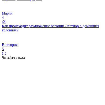
Мария
4
(
2
)
Как происходит размножение бегонии Элатиор в домашних
условиях?
Виктория
5
(
1
)
Читайте также