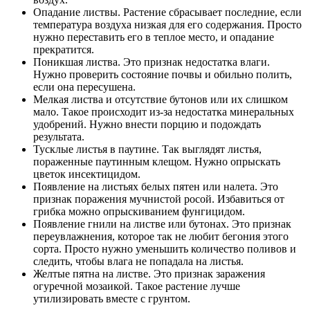
Опадание листвы. Растение сбрасывает последние, если
температура воздуха низкая для его содержания. Просто
нужно переставить его в теплое место, и опадание
прекратится.
Поникшая листва. Это признак недостатка влаги.
Нужно проверить состояние почвы и обильно полить,
если она пересушена.
Мелкая листва и отсутствие бутонов или их слишком
мало. Такое происходит из-за недостатка минеральных
удобрений. Нужно внести порцию и подождать
результата.
Тусклые листья в паутине. Так выглядят листья,
пораженные паутинным клещом. Нужно опрыскать
цветок инсектицидом.
Появление на листьях белых пятен или налета. Это
признак поражения мучнистой росой. Избавиться от
грибка можно опрыскиванием фунгицидом.
Появление гнили на листве или бутонах. Это признак
переувлажнения, которое так не любит бегония этого
сорта. Просто нужно уменьшить количество поливов и
следить, чтобы влага не попадала на листья.
Желтые пятна на листве. Это признак заражения
огуречной мозаикой. Такое растение лучше
утилизировать вместе с грунтом.