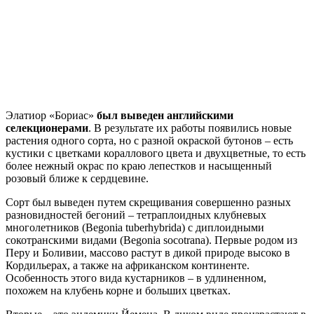
Элатиор «Бориас»
был выведен английскими
селекционерами
. В результате их работы появились новые
растения одного сорта, но с разной окраской бутонов – есть
кустики с цветками кораллового цвета и двухцветные, то есть
более нежный окрас по краю лепестков и насыщенный
розовый ближе к сердцевине.
Сорт был выведен путем скрещивания совершенно разных
разновидностей бегоний – тетраплоидных клубневых
многолетников (Begonia tuberhybrida) с диплоидными
сокотранскими видами (Вegonia socotrana). Первые родом из
Перу и Боливии, массово растут в дикой природе высоко в
Кордильерах, а также на африканском континенте.
Особенность этого вида кустарников – в удлиненном,
похожем на клубень корне и больших цветках.