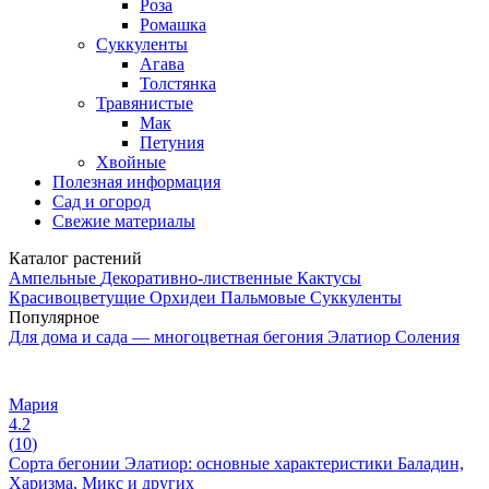
Роза
Ромашка
Суккуленты
Агава
Толстянка
Травянистые
Мак
Петуния
Хвойные
Полезная информация
Сад и огород
Свежие материалы
Каталог растений
Ампельные
Декоративно-лиственные
Кактусы
Красивоцветущие
Орхидеи
Пальмовые
Суккуленты
Популярное
Для дома и сада — многоцветная бегония Элатиор Соления
Мария
4.2
(
10
)
Сорта бегонии Элатиор: основные характеристики Баладин,
Харизма, Микс и других