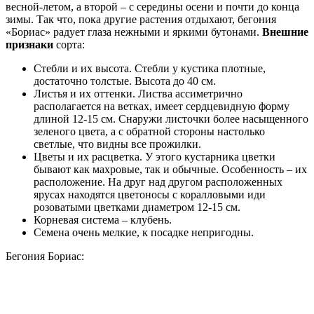
весной-летом, а второй – с середины осени и почти до конца
зимы. Так что, пока другие растения отдыхают, бегония
«Бориас» радует глаза нежными и яркими бутонами.
Внешние
признаки
сорта:
Стебли и их высота. Стебли у кустика плотные,
достаточно толстые. Высота до 40 см.
Листья и их оттенки. Листва ассиметрично
располагается на ветках, имеет сердцевидную форму
длиной 12-15 см. Снаружи листочки более насыщенного
зеленого цвета, а с обратной стороны настолько
светлые, что видны все прожилки.
Цветы и их расцветка. У этого кустарника цветки
бывают как махровые, так и обычные. Особенность – их
расположение. На друг над другом расположенных
ярусах находятся цветоносы с коралловыми иди
розоватыми цветками диаметром 12-15 см.
Корневая система – клубень.
Семена очень мелкие, к посадке непригодны.
Бегония Бориас: