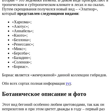
Вторые – это эндемики Йемена. В диком виде произрастают в
тропическом и субтропическом климате в лесах и на скалах.
Путем скрещивания получился новый вид – «Элатиор»,
который
представлен следующими видами
:
«Харизма»;
«Азотус»;
«Аннабель»;
«Киото»;
«Беллона»;
«Ренессанс»;
«Микс»;
«Берсеба»;
«Баладин»;
«Соления»;
«Бориас».
Бориас является «жемчужиной» данной коллекции гибридов.
Обо всех сортах полная информация
тут
.
Ботаническое описание и фото
Этот вид бегоний особенно любим цветоводами, так как он
неприхотлив и при этом цветет дважды в году – первый раз