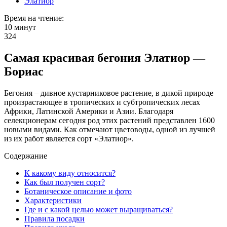
Элатиор
Время на чтение:
10 минут
324
Самая красивая бегония Элатиор —
Бориас
Бегония – дивное кустарниковое растение, в дикой природе
произрастающее в тропических и субтропических лесах
Африки, Латинской Америки и Азии. Благодаря
селекционерам сегодня род этих растений представлен 1600
новыми видами. Как отмечают цветоводы, одной из лучшей
из их работ является сорт «Элатиор».
Содержание
К какому виду относится?
Как был получен сорт?
Ботаническое описание и фото
Характеристики
Где и с какой целью может выращиваться?
Правила посадки