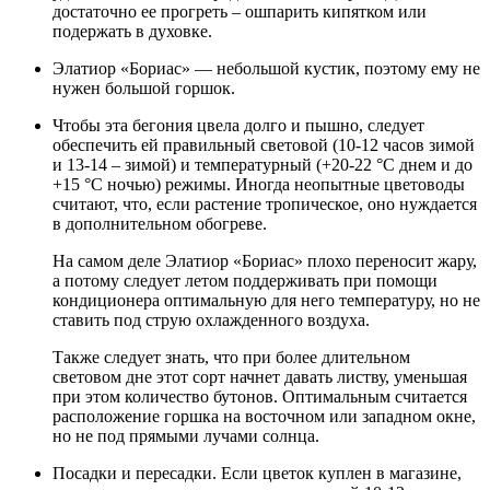
достаточно ее прогреть – ошпарить кипятком или
подержать в духовке.
Элатиор «Бориас» — небольшой кустик, поэтому ему не
нужен большой горшок.
Чтобы эта бегония цвела долго и пышно, следует
обеспечить ей правильный световой (10-12 часов зимой
и 13-14 – зимой) и температурный (+20-22 °С днем и до
+15 °С ночью) режимы. Иногда неопытные цветоводы
считают, что, если растение тропическое, оно нуждается
в дополнительном обогреве.
На самом деле Элатиор «Бориас» плохо переносит жару,
а потому следует летом поддерживать при помощи
кондиционера оптимальную для него температуру, но не
ставить под струю охлажденного воздуха.
Также следует знать, что при более длительном
световом дне этот сорт начнет давать листву, уменьшая
при этом количество бутонов. Оптимальным считается
расположение горшка на восточном или западном окне,
но не под прямыми лучами солнца.
Посадки и пересадки. Если цветок куплен в магазине,