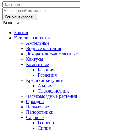
Разделы
Балкон
Каталог растений
Ампельные
Водные растения
Декоративно-лиственные
Кактусы
Комнатные
Бегония
Гардения
Красивоцветущие
Азалия
Тысячелистник
Насекомоядные растения
Орхидеи
Пальмовые
Папоротники
Садовые
Георгины
Лилия