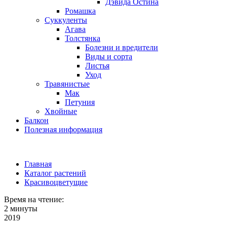
Дэвида Остина
Ромашка
Суккуленты
Агава
Толстянка
Болезни и вредители
Виды и сорта
Листья
Уход
Травянистые
Мак
Петуния
Хвойные
Балкон
Полезная информация
Главная
Каталог растений
Красивоцветущие
Время на чтение:
2 минуты
2019