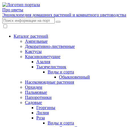
Про цветы
Энциклопедия домашних растений и комнатного цветоводства
Каталог растений
Ампельные
Декоративно-лиственные
Кактусы
Красивоцветущие
Азалия
Тысячелистник
Виды и сорта
Обыкновенный
Насекомоядные растения
Орхидеи
Пальмовые
Папоротники
Садовые
Георгины
Лилия
Роза
Виды и сорта