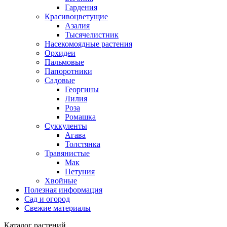
Гардения
Красивоцветущие
Азалия
Тысячелистник
Насекомоядные растения
Орхидеи
Пальмовые
Папоротники
Садовые
Георгины
Лилия
Роза
Ромашка
Суккуленты
Агава
Толстянка
Травянистые
Мак
Петуния
Хвойные
Полезная информация
Сад и огород
Свежие материалы
Каталог растений