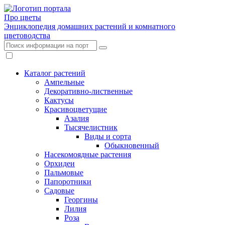
Про цветы
Энциклопедия домашних растений и комнатного
цветоводства
Каталог растений
Ампельные
Декоративно-лиственные
Кактусы
Красивоцветущие
Азалия
Тысячелистник
Виды и сорта
Обыкновенный
Насекомоядные растения
Орхидеи
Пальмовые
Папоротники
Садовые
Георгины
Лилия
Роза