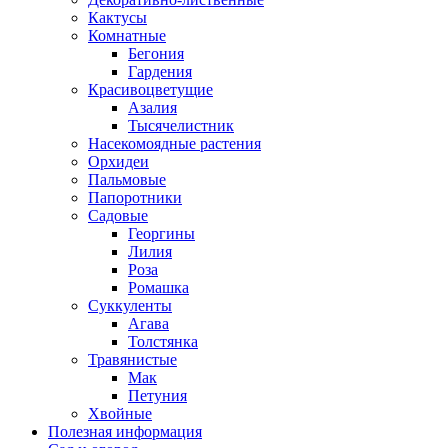
Кактусы
Комнатные
Бегония
Гардения
Красивоцветущие
Азалия
Тысячелистник
Насекомоядные растения
Орхидеи
Пальмовые
Папоротники
Садовые
Георгины
Лилия
Роза
Ромашка
Суккуленты
Агава
Толстянка
Травянистые
Мак
Петуния
Хвойные
Полезная информация