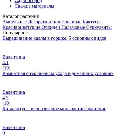
Сад и огород
Свежие материалы
Каталог растений
Ампельные
Декоративно-лиственные
Кактусы
Красивоцветущие
Орхидеи
Пальмовые
Суккуленты
Популярное
Выращивание каллы в горшке, 5 основных видов
Валентина
4.1
(
19
)
Комнатная роза: нюансы ухода в домашних условиях
Валентина
4.5
(
10
)
Катарантус – вечнозеленое многолетнее растение
Валентина
0