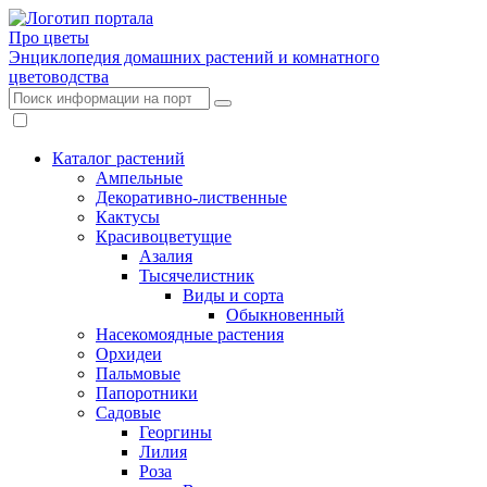
Про цветы
Энциклопедия домашних растений и комнатного
цветоводства
Каталог растений
Ампельные
Декоративно-лиственные
Кактусы
Красивоцветущие
Азалия
Тысячелистник
Виды и сорта
Обыкновенный
Насекомоядные растения
Орхидеи
Пальмовые
Папоротники
Садовые
Георгины
Лилия
Роза