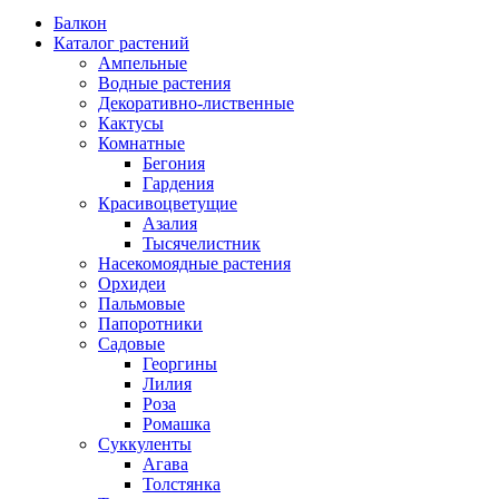
Балкон
Каталог растений
Ампельные
Водные растения
Декоративно-лиственные
Кактусы
Комнатные
Бегония
Гардения
Красивоцветущие
Азалия
Тысячелистник
Насекомоядные растения
Орхидеи
Пальмовые
Папоротники
Садовые
Георгины
Лилия
Роза
Ромашка
Суккуленты
Агава
Толстянка