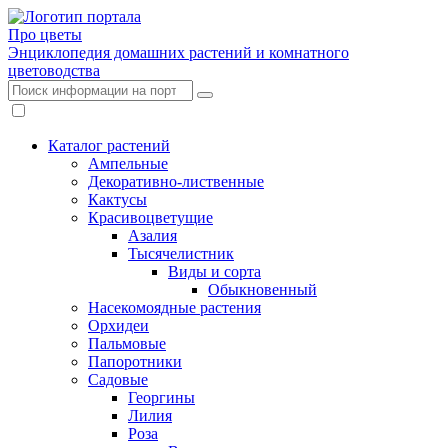
Про цветы
Энциклопедия домашних растений и комнатного
цветоводства
Каталог растений
Ампельные
Декоративно-лиственные
Кактусы
Красивоцветущие
Азалия
Тысячелистник
Виды и сорта
Обыкновенный
Насекомоядные растения
Орхидеи
Пальмовые
Папоротники
Садовые
Георгины
Лилия
Роза