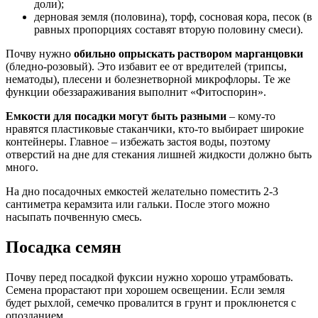
доли);
дерновая земля (половина), торф, сосновая кора, песок (в
равных пропорциях составят вторую половину смеси).
Почву нужно
обильно опрыскать раствором марганцовки
(бледно-розовый). Это избавит ее от вредителей (трипсы,
нематоды), плесени и болезнетворной микрофлоры. Те же
функции обеззараживания выполнит «Фитоспорин».
Емкости для посадки могут быть разными
– кому-то
нравятся пластиковые стаканчики, кто-то выбирает широкие
контейнеры. Главное – избежать застоя воды, поэтому
отверстий на дне для стекания лишней жидкости должно быть
много.
На дно посадочных емкостей желательно поместить 2-3
сантиметра керамзита или гальки. После этого можно
насыпать почвенную смесь.
Посадка семян
Почву перед посадкой фуксии нужно хорошо утрамбовать.
Семена прорастают при хорошем освещении. Если земля
будет рыхлой, семечко провалится в грунт и проклюнется с
опозданием.