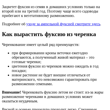
Зацветет фуксия из семян в домашних условиях только на
второй или на третий год. Поэтому чаще всего садоводы
прибегают к вегетативному размножению.
Подробнее об
уходе за ампельной фуксией смотрите здесь
.
Как вырастить фуксию из черенка
Черенкование имеет целый ряд преимуществ:
при формировании кроны веточки ежегодно
обрезаются, а полученный живой материал – это
готовые черенки;
цветения фуксии из черенков можно ожидать в год
посадки;
новое растение не будет внешне отличаться от
материнского, что невозможно гарантировать при
размножении семенами.
Внимание!
Черенковать фуксию летом не стоит: из-за жары
размножение черенками в домашних условиях может
оказаться неудачным.
Весной и осенью процедура проходит легко. Срезанные