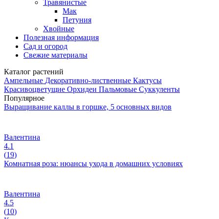
Травянистые
Мак
Петуния
Хвойные
Полезная информация
Сад и огород
Свежие материалы
Каталог растений
Ампельные
Декоративно-лиственные
Кактусы
Красивоцветущие
Орхидеи
Пальмовые
Суккуленты
Популярное
Выращивание каллы в горшке, 5 основных видов
Валентина
4.1
(
19
)
Комнатная роза: нюансы ухода в домашних условиях
Валентина
4.5
(
10
)