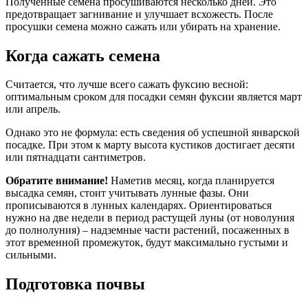
Полученные семена просушиваются несколько дней. Это
предотвращает загнивание и улучшает всхожесть. После
просушки семена можно сажать или убирать на хранение.
Когда сажать семена
Считается, что лучше всего сажать фуксию весной:
оптимальным сроком для посадки семян фуксии является март
или апрель.
Однако это не формула: есть сведения об успешной январской
посадке. При этом к марту высота кустиков достигает десяти
или пятнадцати сантиметров.
Обратите внимание!
Наметив месяц, когда планируется
высадка семян, стоит учитывать лунные фазы. Они
прописываются в лунных календарях. Ориентироваться
нужно на две недели в период растущей луны (от новолуния
до полнолуния) – надземные части растений, посаженных в
этот временной промежуток, будут максимально густыми и
сильными.
Подготовка почвы