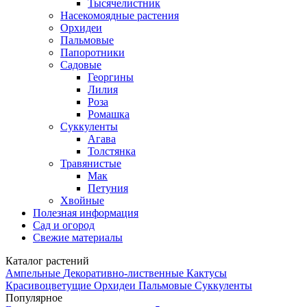
Тысячелистник
Насекомоядные растения
Орхидеи
Пальмовые
Папоротники
Садовые
Георгины
Лилия
Роза
Ромашка
Суккуленты
Агава
Толстянка
Травянистые
Мак
Петуния
Хвойные
Полезная информация
Сад и огород
Свежие материалы
Каталог растений
Ампельные
Декоративно-лиственные
Кактусы
Красивоцветущие
Орхидеи
Пальмовые
Суккуленты
Популярное