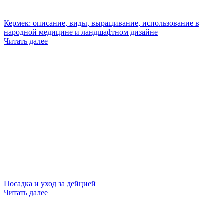
Кермек: описание, виды, выращивание, использование в
народной медицине и ландшафтном дизайне
Читать далее
Посадка и уход за дейцией
Читать далее