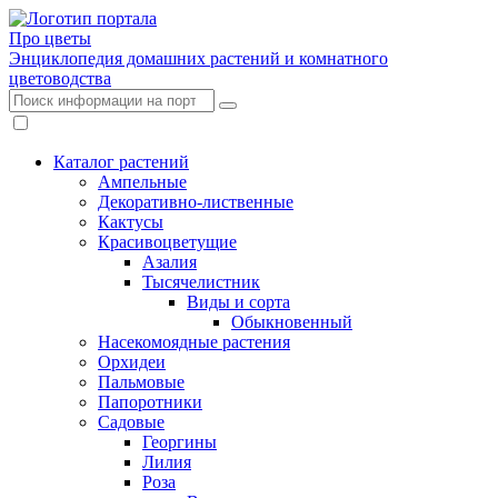
Про цветы
Энциклопедия домашних растений и комнатного
цветоводства
Каталог растений
Ампельные
Декоративно-лиственные
Кактусы
Красивоцветущие
Азалия
Тысячелистник
Виды и сорта
Обыкновенный
Насекомоядные растения
Орхидеи
Пальмовые
Папоротники
Садовые
Георгины
Лилия
Роза