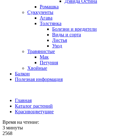
Дэвида Остина
Ромашка
Суккуленты
Агава
Толстянка
Болезни и вредители
Виды и сорта
Листья
Уход
Травянистые
Мак
Петуния
Хвойные
Балкон
Полезная информация
Главная
Каталог растений
Красивоцветущие
Время на чтение:
3 минуты
2568