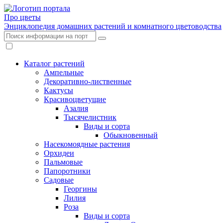
Про цветы
Энциклопедия домашних растений и комнатного цветоводства
Каталог растений
Ампельные
Декоративно-лиственные
Кактусы
Красивоцветущие
Азалия
Тысячелистник
Виды и сорта
Обыкновенный
Насекомоядные растения
Орхидеи
Пальмовые
Папоротники
Садовые
Георгины
Лилия
Роза
Виды и сорта