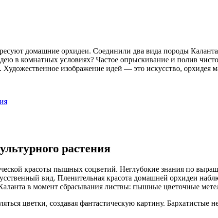
ресуют домашние орхидеи. Соединили два вида породы Каланта,
хидею в комнатных условиях? Частое опрыскивание и полив чист
 Художественное изображение идей — это искусство, орхидея ма
ия
ультурного растения
ческой красоты пышных соцветий. Неглубокие знания по выращ
сственный вид. Пленительная красота домашней орхидеи наблюд
Каланта в момент сбрасывания листвы: пышные цветочные мете
ляться цветки, создавая фантастическую картину. Бархатистые 