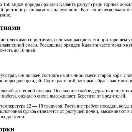
о 150 видов породы орхидеи Каланта растут среди горных дожд
 цветонос располагается на луковице. В течение нескольких м
зине.
етиями
тастическими соцветиями, сочными расцветками при хорошем у
влажненной смеси. Роскошные орхидеи Каланта часто можно куп
жесть до 10 дней.
бстрат. Он должен состоять из обычной смеси старой коры с з
створы для орхидей. Сорта растений, которые сбрасывают листв
льной до теплой погоды. Освещение слабое, держать в полутени
е побеги, орхидею снова высаживают. Берегите от вредителей.
температура 12 — 18 градусов. Растение требует посадки, когда
логодняя бульба отделяется от растущей почки, высаживают в су
ны до осени.
лорки