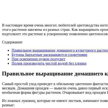
В настоящее время очень многих любителей цветоводства инте
этого растения завезены из разных стран. Как выращивать ор
подтолкнет это растение к ускоренному появлению цветоносов.
Содержание
Правильное выращивание домашнего культурного растен
Бутоны бархатные раскрываются соцветиями
При освещении нужен полусвет
Полив производить чистой водой без хлорки
Правильное выращивание домашнего к
Самый простой уход приведет к обильному цветению фантасти
месяцев. Домашняя орхидея — вывели очень давно первый иску
необычная форма фигуры растения. Очаровывает вид орхидеи 
Из ложных луковиц, которые не имеют листьев, начинают появ
разные: