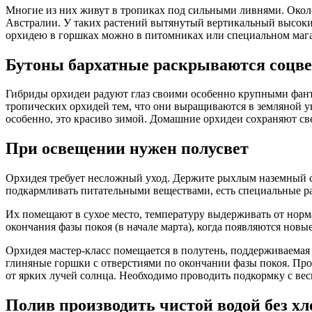
Многие из них живут в тропиках под сильными ливнями. Окол
Австралии. У таких растений вытянутый вертикальный высокий
орхидею в горшках можно в питомниках или специальном мага
Бутоны бархатные раскрываются соцв
Гибриды орхидеи радуют глаз своими особенно крупными фан
тропических орхидей тем, что они выращиваются в земляной у
особенно, это красиво зимой. Домашние орхидеи сохраняют све
При освещении нужен полусвет
Орхидея требует несложный уход. Держите рыхлым наземный су
подкармливать питательными веществами, есть специальные ра
Их помещают в сухое место, температуру выдерживать от норма
окончания фазы покоя (в начале марта), когда появляются новы
Орхидея мастер-класс помещается в полутень, поддерживаемая 
глиняные горшки с отверстиями по окончании фазы покоя. Прош
от ярких лучей солнца. Необходимо проводить подкормку с вес
Полив производить чистой водой без х