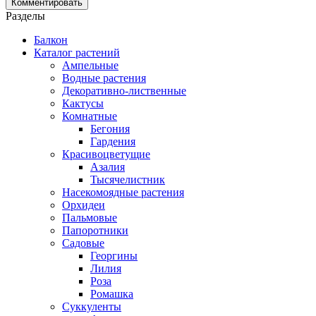
Разделы
Балкон
Каталог растений
Ампельные
Водные растения
Декоративно-лиственные
Кактусы
Комнатные
Бегония
Гардения
Красивоцветущие
Азалия
Тысячелистник
Насекомоядные растения
Орхидеи
Пальмовые
Папоротники
Садовые
Георгины
Лилия
Роза
Ромашка
Суккуленты