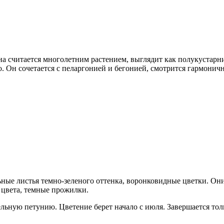
а считается многолетним растением, выглядит как полукустарн
во. Он сочетается с пеларгонией и бегонией, смотрится гармонич
ьные листья темно-зеленого оттенка, воронковидные цветки. Они
о цвета, темные прожилки.
ьную петунию. Цветение берет начало с июля. Завершается тол