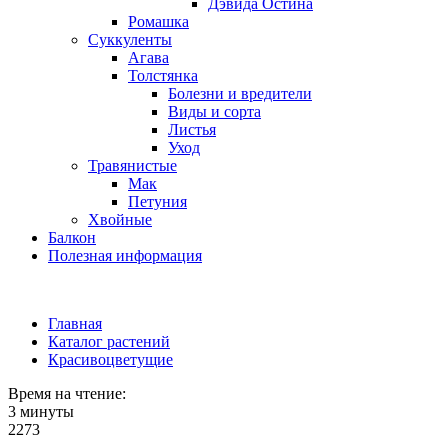
Дэвида Остина
Ромашка
Суккуленты
Агава
Толстянка
Болезни и вредители
Виды и сорта
Листья
Уход
Травянистые
Мак
Петуния
Хвойные
Балкон
Полезная информация
Главная
Каталог растений
Красивоцветущие
Время на чтение:
3 минуты
2273