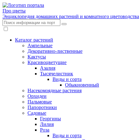
Про цветы
Энциклопедия домашних растений и комнатного цветоводства
Каталог растений
Ампельные
Декоративно-лиственные
Кактусы
Красивоцветущие
Азалия
Тысячелистник
Виды и сорта
Обыкновенный
Насекомоядные растения
Орхидеи
Пальмовые
Папоротники
Садовые
Георгины
Лилия
Роза
Виды и сорта