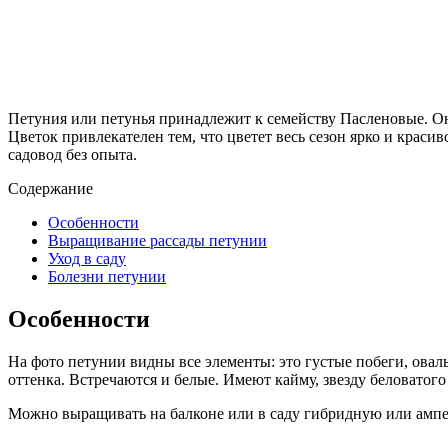
Петуния или петунья принадлежит к семейству Пасленовые. Он
Цветок привлекателен тем, что цветет весь сезон ярко и краси
садовод без опыта.
Содержание
Особенности
Выращивание рассады петунии
Уход в саду
Болезни петунии
Особенности
На фото петунии видны все элементы: это густые побеги, овал
оттенка. Встречаются и белые. Имеют кайму, звезду беловатог
Можно выращивать на балконе или в саду гибридную или ампел