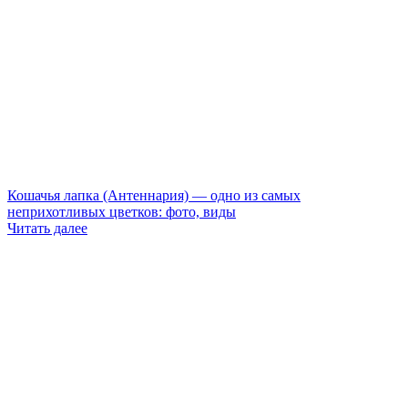
Кошачья лапка (Антеннария) — одно из самых
неприхотливых цветков: фото, виды
Читать далее