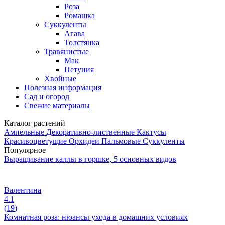
Роза
Ромашка
Суккуленты
Агава
Толстянка
Травянистые
Мак
Петуния
Хвойные
Полезная информация
Сад и огород
Свежие материалы
Каталог растений
Ампельные
Декоративно-лиственные
Кактусы
Красивоцветущие
Орхидеи
Пальмовые
Суккуленты
Популярное
Выращивание каллы в горшке, 5 основных видов
Валентина
4.1
(
19
)
Комнатная роза: нюансы ухода в домашних условиях