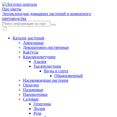
Про цветы
Энциклопедия домашних растений и комнатного
цветоводства
Каталог растений
Ампельные
Декоративно-лиственные
Кактусы
Красивоцветущие
Азалия
Тысячелистник
Виды и сорта
Обыкновенный
Насекомоядные растения
Орхидеи
Пальмовые
Папоротники
Садовые
Георгины
Лилия
Роза