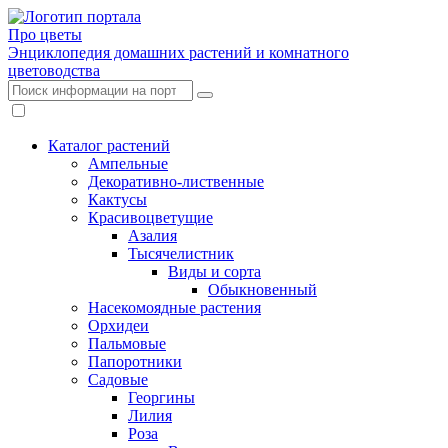
Про цветы
Энциклопедия домашних растений и комнатного
цветоводства
Каталог растений
Ампельные
Декоративно-лиственные
Кактусы
Красивоцветущие
Азалия
Тысячелистник
Виды и сорта
Обыкновенный
Насекомоядные растения
Орхидеи
Пальмовые
Папоротники
Садовые
Георгины
Лилия
Роза