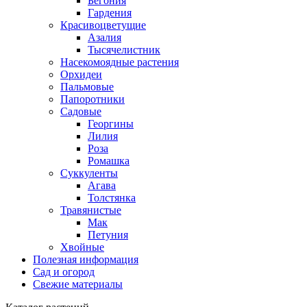
Бегония
Гардения
Красивоцветущие
Азалия
Тысячелистник
Насекомоядные растения
Орхидеи
Пальмовые
Папоротники
Садовые
Георгины
Лилия
Роза
Ромашка
Суккуленты
Агава
Толстянка
Травянистые
Мак
Петуния
Хвойные
Полезная информация
Сад и огород
Свежие материалы