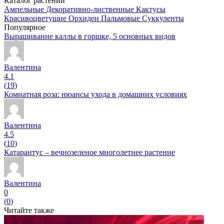
Каталог растений
Ампельные
Декоративно-лиственные
Кактусы
Красивоцветущие
Орхидеи
Пальмовые
Суккуленты
Популярное
Выращивание каллы в горшке, 5 основных видов
Валентина
4.1
(
19
)
Комнатная роза: нюансы ухода в домашних условиях
Валентина
4.5
(
10
)
Катарантус – вечнозеленое многолетнее растение
Валентина
0
(
0
)
Читайте также