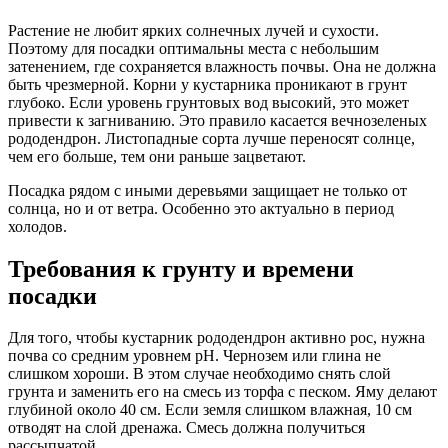
Растение не любит ярких солнечных лучей и сухости.
Поэтому для посадки оптимальны места с небольшим
затенением, где сохраняется влажность почвы. Она не должна
быть чрезмерной. Корни у кустарника проникают в грунт
глубоко. Если уровень грунтовых вод высокий, это может
привести к загниванию. Это правило касается вечнозеленых
рододендрон. Листопадные сорта лучше переносят солнце,
чем его больше, тем они раньше зацветают.
Посадка рядом с иными деревьями защищает не только от
солнца, но и от ветра. Особенно это актуально в период
холодов.
Требования к грунту и времени
посадки
Для того, чтобы кустарник рододендрон активно рос, нужна
почва со средним уровнем рН. Чернозем или глина не
слишком хороши. В этом случае необходимо снять слой
грунта и заменить его на смесь из торфа с песком. Яму делают
глубиной около 40 см. Если земля слишком влажная, 10 см
отводят на слой дренажа. Смесь должна получиться
рассыпчатой.