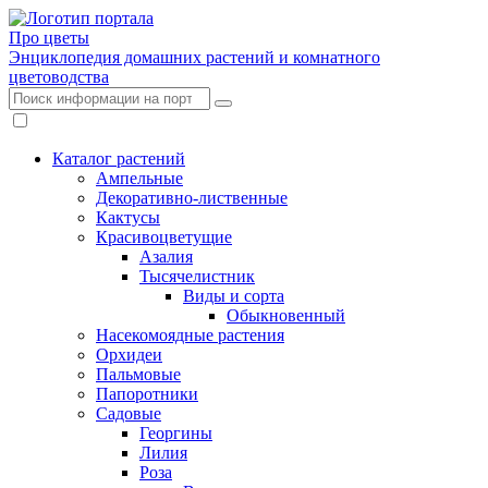
Про цветы
Энциклопедия домашних растений и комнатного
цветоводства
Каталог растений
Ампельные
Декоративно-лиственные
Кактусы
Красивоцветущие
Азалия
Тысячелистник
Виды и сорта
Обыкновенный
Насекомоядные растения
Орхидеи
Пальмовые
Папоротники
Садовые
Георгины
Лилия
Роза