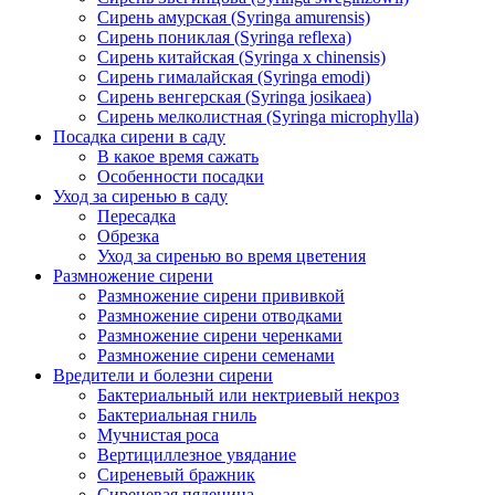
Сирень амурская (Syringa amurensis)
Сирень пониклая (Syringa reflexa)
Сирень китайская (Syringa x chinensis)
Сирень гималайская (Syringa emodi)
Сирень венгерская (Syringa josikaea)
Сирень мелколистная (Syringa microphylla)
Посадка сирени в саду
В какое время сажать
Особенности посадки
Уход за сиренью в саду
Пересадка
Обрезка
Уход за сиренью во время цветения
Размножение сирени
Размножение сирени прививкой
Размножение сирени отводками
Размножение сирени черенками
Размножение сирени семенами
Вредители и болезни сирени
Бактериальный или нектриевый некроз
Бактериальная гниль
Мучнистая роса
Вертициллезное увядание
Сиреневый бражник
Сиреневая пяденица