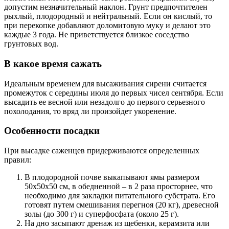
допустим незначительный наклон. Грунт предпочтителен
рыхлый, плодородный и нейтральный. Если он кислый, то
при перекопке добавляют доломитовую муку и делают это
каждые 3 года. Не приветствуется близкое соседство
грунтовых вод.
В какое время сажать
Идеальным временем для высаживания сирени считается
промежуток с середины июля до первых чисел сентября. Если
высадить ее весной или незадолго до первого серьезного
похолодания, то вряд ли произойдет укоренение.
Особенности посадки
При высадке саженцев придерживаются определенных
правил:
В плодородной почве выкапывают ямы размером
50х50х50 см, в обедненной – в 2 раза просторнее, что
необходимо для закладки питательного субстрата. Его
готовят путем смешивания перегноя (20 кг), древесной
золы (до 300 г) и суперфосфата (около 25 г).
На дно засыпают дренаж из щебенки, керамзита или