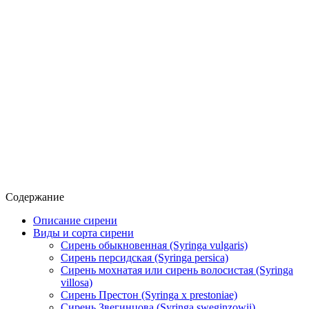
Содержание
Описание сирени
Виды и сорта сирени
Сирень обыкновенная (Syringa vulgaris)
Сирень персидская (Syringa persica)
Сирень мохнатая или сирень волосистая (Syringa
villosa)
Сирень Престон (Syringa x prestoniae)
Сирень Звегинцова (Syringa sweginzowii)