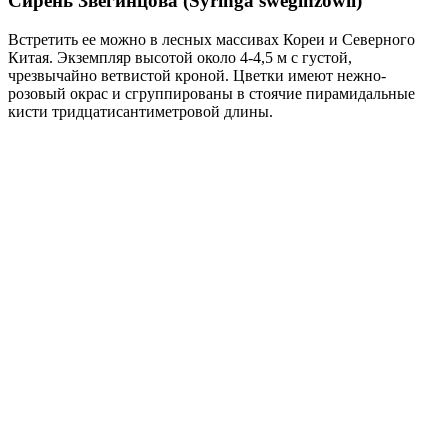
Сирень Звегинцова (Syringa sweginzowii)
Встретить ее можно в лесных массивах Кореи и Северного
Китая. Экземпляр высотой около 4-4,5 м с густой,
чрезвычайно ветвистой кроной. Цветки имеют нежно-
розовый окрас и сгруппированы в стоячие пирамидальные
кисти тридцатисантиметровой длины.