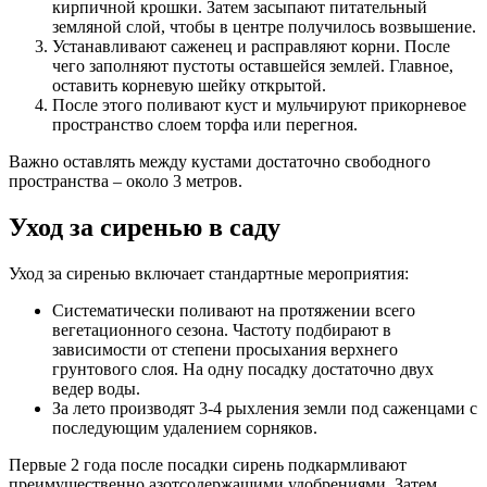
кирпичной крошки. Затем засыпают питательный
земляной слой, чтобы в центре получилось возвышение.
Устанавливают саженец и расправляют корни. После
чего заполняют пустоты оставшейся землей. Главное,
оставить корневую шейку открытой.
После этого поливают куст и мульчируют прикорневое
пространство слоем торфа или перегноя.
Важно оставлять между кустами достаточно свободного
пространства – около 3 метров.
Уход за сиренью в саду
Уход за сиренью включает стандартные мероприятия:
Систематически поливают на протяжении всего
вегетационного сезона. Частоту подбирают в
зависимости от степени просыхания верхнего
грунтового слоя. На одну посадку достаточно двух
ведер воды.
За лето производят 3-4 рыхления земли под саженцами с
последующим удалением сорняков.
Первые 2 года после посадки сирень подкармливают
преимущественно азотсодержащими удобрениями. Затем