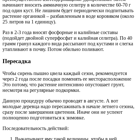
начинают вносить аммиачную селитру в количестве 60-70 г
под один куст. Не лишним будет периодически подпитывать
растение органикой – разбавленным в воде коровяком (около
25 литров на 1 единицу).
Раз в 2-3 года вносят фосфорные и калийные составы
(подойдет двойной суперфосфат и калийная селитра). По 40
грамм гранул каждого вида рассыпают под кустами и слегка
утапливают в почву. Потом обильно поливают.
Пересадка
Чтобы сирень пышно цвела каждый сезон, рекомендуется
через 2 года после посадки поменять ее месторасположение
Это потому, что растение интенсивно опустошает грунт,
несмотря на регулярные подкормки.
Данную процедуру обычно проводят в августе. А вот
молодые деревца надо пересаживать в начале летнего сезона,
сразу после завершения цветения. Иначе они не успеют
полноценно подготовиться к зимовке.
Последовательность действий:
Выкапывают яму такой величины, чтобы в ней