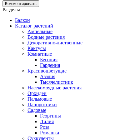
Разделы
Балкон
Каталог растений
Ампельные
Водные растения
Декоративно-лиственные
Кактусы
Комнатные
Бегония
Гардения
Красивоцветущие
Азалия
Тысячелистник
Насекомоядные растения
Орхидеи
Пальмовые
Папоротники
Садовые
Георгины
Лилия
Роза
Ромашка
Суккуленты