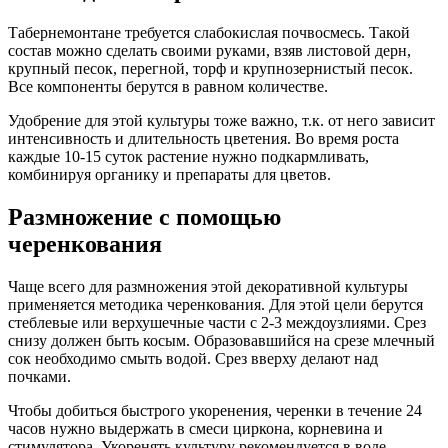
Табернемонтане требуется слабокислая почвосмесь. Такой
состав можно сделать своими руками, взяв листовой дерн,
крупный песок, перегной, торф и крупнозернистый песок.
Все компоненты берутся в равном количестве.
Удобрение для этой культуры тоже важно, т.к. от него зависит
интенсивность и длительность цветения. Во время роста
каждые 10-15 суток растение нужно подкармливать,
комбинируя органику и препараты для цветов.
Размножение с помощью
черенкования
Чаще всего для размножения этой декоративной культуры
применяется методика черенкования. Для этой цели берутся
стеблевые или верхушечные части с 2-3 междоузлиями. Срез
снизу должен быть косым. Образовавшийся на срезе млечный
сок необходимо смыть водой. Срез вверху делают над
почками.
Чтобы добиться быстрого укоренения, черенки в течение 24
часов нужно выдержать в смеси циркона, корневина и
стимулятора. Укоренять культуру рекомендуется в воде,