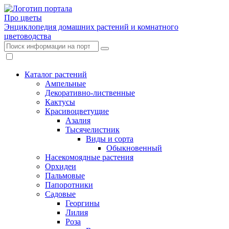
Про цветы
Энциклопедия домашних растений и комнатного
цветоводства
Каталог растений
Ампельные
Декоративно-лиственные
Кактусы
Красивоцветущие
Азалия
Тысячелистник
Виды и сорта
Обыкновенный
Насекомоядные растения
Орхидеи
Пальмовые
Папоротники
Садовые
Георгины
Лилия
Роза