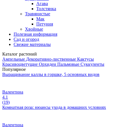
Агава
Толстянка
Травянистые
Мак
Петуния
Хвойные
Полезная информация
Сад и огород
Свежие материалы
Каталог растений
Ампельные
Декоративно-лиственные
Кактусы
Красивоцветущие
Орхидеи
Пальмовые
Суккуленты
Популярное
Выращивание каллы в горшке, 5 основных видов
Валентина
4.1
(
19
)
Комнатная роза: нюансы ухода в домашних условиях
Валентина