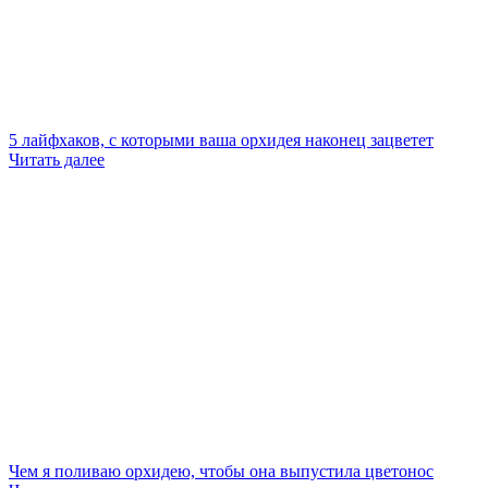
5 лайфхаков, с которыми ваша орхидея наконец зацветет
Читать далее
Чем я поливаю орхидею, чтобы она выпустила цветонос