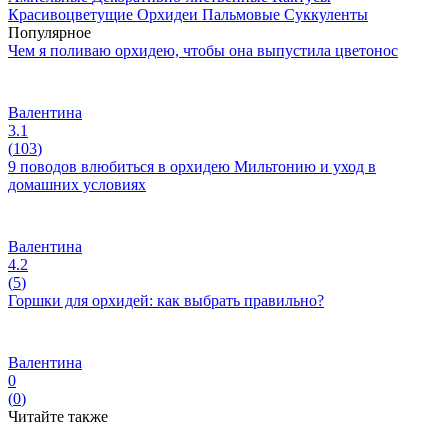
Красивоцветущие
Орхидеи
Пальмовые
Суккуленты
Популярное
Чем я поливаю орхидею, чтобы она выпустила цветонос
Валентина
3.1
(
103
)
9 поводов влюбиться в орхидею Мильтонию и уход в
домашних условиях
Валентина
4.2
(
5
)
Горшки для орхидей: как выбрать правильно?
Валентина
0
(
0
)
Читайте также