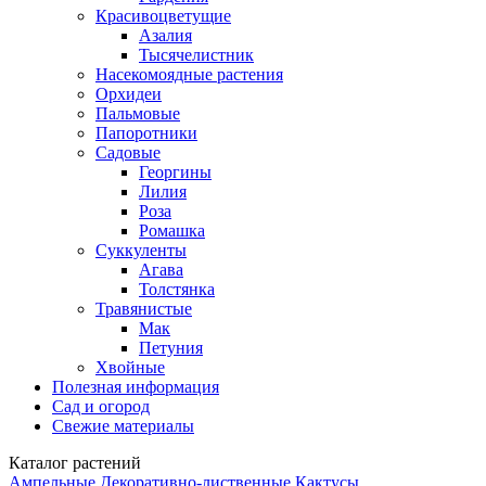
Красивоцветущие
Азалия
Тысячелистник
Насекомоядные растения
Орхидеи
Пальмовые
Папоротники
Садовые
Георгины
Лилия
Роза
Ромашка
Суккуленты
Агава
Толстянка
Травянистые
Мак
Петуния
Хвойные
Полезная информация
Сад и огород
Свежие материалы
Каталог растений
Ампельные
Декоративно-лиственные
Кактусы