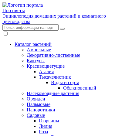
Про цветы
Энциклопедия домашних растений и комнатного
цветоводства
Каталог растений
Ампельные
Декоративно-лиственные
Кактусы
Красивоцветущие
Азалия
Тысячелистник
Виды и сорта
Обыкновенный
Насекомоядные растения
Орхидеи
Пальмовые
Папоротники
Садовые
Георгины
Лилия
Роза