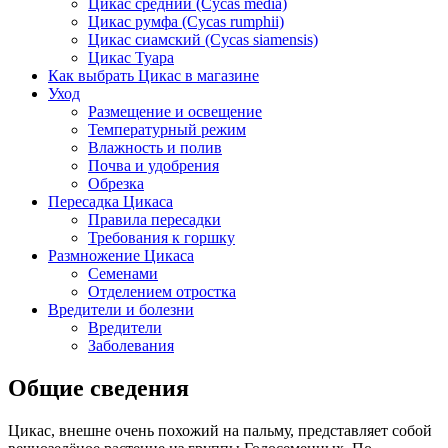
Цикас средний (Cycas media)
Цикас румфа (Cycas rumphii)
Цикас сиамский (Cycas siamensis)
Цикас Туара
Как выбрать Цикас в магазине
Уход
Размещение и освещение
Температурный режим
Влажность и полив
Почва и удобрения
Обрезка
Пересадка Цикаса
Правила пересадки
Требования к горшку
Размножение Цикаса
Семенами
Отделением отростка
Вредители и болезни
Вредители
Заболевания
Общие сведения
Цикас, внешне очень похожий на пальму, представляет собой