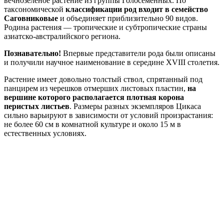
вечнозелёное растение из группы Голосеменных. По
таксономической
классификации род входит в семейство
Саговниковые
и объединяет приблизительно 90 видов.
Родина растения — тропические и субтропические страны
азиатско-австралийского региона.
Познавательно!
Впервые представители рода были описаны
и получили научное наименование в середине XVIII столетия.
Растение имеет довольно толстый ствол, спрятанный под
панцирем из черешков отмерших листовых пластин,
на
вершине которого располагается плотная корона
перистых листьев
. Размеры разных экземпляров Цикаса
сильно варьируют в зависимости от условий произрастания:
не более 60 см в комнатной культуре и около 15 м в
естественных условиях.