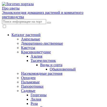
Про цветы
Энциклопедия домашних растений и комнатного
цветоводства
Каталог растений
Ампельные
Декоративно-лиственные
Кактусы
Красивоцветущие
Азалия
Тысячелистник
Виды и сорта
Обыкновенный
Насекомоядные растения
Орхидеи
Пальмовые
Папоротники
Садовые
Георгины
Лилия
Роза