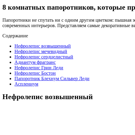
8 комнатных папоротников, которые пр
Папоротники не спутать ни с одним другим цветком: пышная з
современных интерьеров. Представляем самые декоративные в
Содержание
Нефролепис возвышенный
Нефролепис мечевидный
Нефролепис сердцелистный
Адиантум фрагранс
Нефролепис Грин Леди
Нефролепис Бостон
Папоротник Блехнум Сильвер Леди
Асплениум
Нефролепис возвышенный