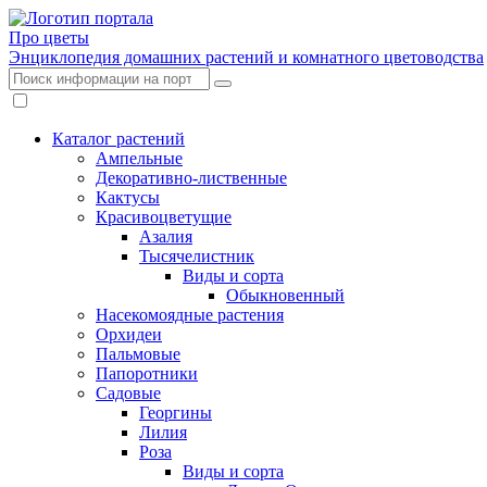
Про цветы
Энциклопедия домашних растений и комнатного цветоводства
Каталог растений
Ампельные
Декоративно-лиственные
Кактусы
Красивоцветущие
Азалия
Тысячелистник
Виды и сорта
Обыкновенный
Насекомоядные растения
Орхидеи
Пальмовые
Папоротники
Садовые
Георгины
Лилия
Роза
Виды и сорта