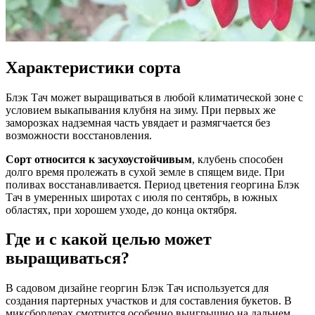
Характеристики сорта
Блэк Тач может выращиваться в любой климатической зоне с
условием выкапывания клубня на зиму. При первых же
заморозках надземная часть увядает и размягчается без
возможности восстановления.
Сорт относится к засухоустойчивым
, клубень способен
долго время пролежать в сухой земле в спящем виде. При
поливах восстанавливается. Период цветения георгина Блэк
Тач в умеренных широтах с июля по сентябрь, в южных
областях, при хорошем уходе, до конца октября.
Где и с какой целью может
выращиваться?
В садовом дизайне георгин Блэк Тач используется для
создания партерных участков и для составления букетов. В
миксбордерах смотрится особенно выигрышно на дальнем