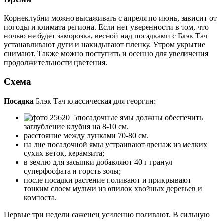
Корнеклубни можно высаживать с апреля по июнь, зависит от
погоды и климата региона. Если нет уверенности в том, что
ночью не будет заморозка, весной над посадками с Блэк Тач
устанавливают дуги и накидывают пленку. Утром укрытие
снимают. Также можно поступить и осенью для увеличения
продолжительности цветения.
Схема
Посадка
Блэк Тач классическая для георгин:
посадочные ямы должны обеспечить
заглубление клубня на 8-10 см.
расстояние между лунками 70-80 см.
на дне посадочной ямы устраивают дренаж из мелких
сухих веток, керамзита;
в землю для засыпки добавляют 40 г гранул
суперфосфата и горсть золы;
после посадки растение поливают и прикрывают
тонким слоем мульчи из опилок хвойных деревьев и
компоста.
Первые три недели саженец усиленно поливают. В сильную