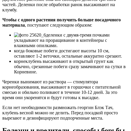
частей. Деленки после обработки ранок высаживают на
клумбу.
Чтобы с одного растения получить больше посадочного
материала
, поступают следующим образом:
деленки с двумя-тремя почками
укладывают на проращивание в контейнеры с
влажными опилками.
когда боковые побеги достигают высоты 10 см,
оставляют 1-2 веточки, остальные аккуратно срезают.
корнеклубень высаживают в открытый грунт как
обычно, срезанные побеги сразу замачивают на сутки в
Корневине.
Черенки вынимают из раствора — стимулятора
корнеобразования, высаживают в горшочки с питательной
смесью и обильно поливают в течение 10-12 дней. За это
время они укоренятся и будут готовы к высадке.
Если нет необходимости размножать георгин Блэк Тач,
клубень весной можно не делить. Перед посадкой просто
вырезают и дезинфицируют подпорченные места.
Болезни и вредители, способы борьбы