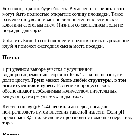
Без солнца цветок будет болеть. В умеренных широтах это
могут быть полностью открытые солнцу площадки. Такое
размещение увеличивает период цветения в регионах с
коротким световым днем. Низины со скоплением воды не
подходят для сорта.
Избавить Блэк Тач от болезней и предотвратить вырождение
клубня поможет ежегодная смена места посадки.
Почва
При удачном выборе участка с улучшенной
водопроницаемостью георгины Блэк Тач хорошо растут и
долго цветут.
Грунт может быть любой структуры, в том
числе суглинок и супесь
. Растение в процессе роста
обеспечивают необходимым количеством питательных
веществ путем регулярных подкормок.
Кислую почву (pH 5-4) необходимо перед посадкой
нейтрализовать путем внесения гашеной извести. Если pH
превышает 8,5, подкисление производят с помощью перегноя,
торфа.
Время