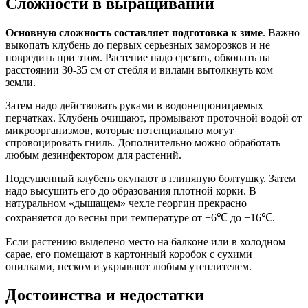
Сложности в выращивании
Основную сложность составляет подготовка к зиме
. Важно
выкопать клубень до первых серьезных заморозков и не
повредить при этом. Растение надо срезать, обкопать на
расстоянии 30-35 см от стебля и вилами вытолкнуть ком
земли.
Затем надо действовать руками в водонепроницаемых
перчатках. Клубень очищают, промывают проточной водой от
микроорганизмов, которые потенциально могут
спровоцировать гниль. Дополнительно можно обработать
любым дезинфектором для растений.
Подсушенный клубень окунают в глиняную болтушку. Затем
надо высушить его до образования плотной корки. В
натуральном «дышащем» чехле георгин прекрасно
сохраняется до весны при температуре от +6℃ до +16℃.
Если растению выделено место на балконе или в холодном
сарае, его помещают в картонный коробок с сухими
опилками, песком и укрывают любым утеплителем.
Достоинства и недостатки