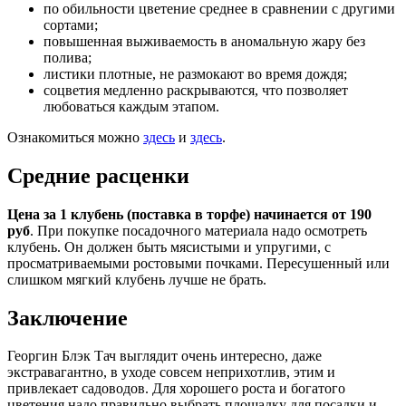
по обильности цветение среднее в сравнении с другими
сортами;
повышенная выживаемость в аномальную жару без
полива;
листики плотные, не размокают во время дождя;
соцветия медленно раскрываются, что позволяет
любоваться каждым этапом.
Ознакомиться можно
здесь
и
здесь
.
Средние расценки
Цена за 1 клубень (поставка в торфе) начинается от 190
руб
. При покупке посадочного материала надо осмотреть
клубень. Он должен быть мясистыми и упругими, с
просматриваемыми ростовыми почками. Пересушенный или
слишком мягкий клубень лучше не брать.
Заключение
Георгин Блэк Тач выглядит очень интересно, даже
экстравагантно, в уходе совсем неприхотлив, этим и
привлекает садоводов. Для хорошего роста и богатого
цветения надо правильно выбрать площадку для посадки и