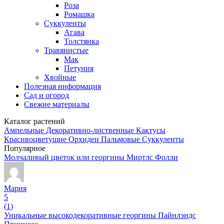
Роза
Ромашка
Суккуленты
Агава
Толстянка
Травянистые
Мак
Петуния
Хвойные
Полезная информация
Сад и огород
Свежие материалы
Каталог растений
Ампельные
Декоративно-лиственные
Кактусы
Красивоцветущие
Орхидеи
Пальмовые
Суккуленты
Популярное
Молчаливый цветок или георгины Миртлс Фолли
Мария
5
(
1
)
Уникальные высокодекоративные георгины Пайнлэндс