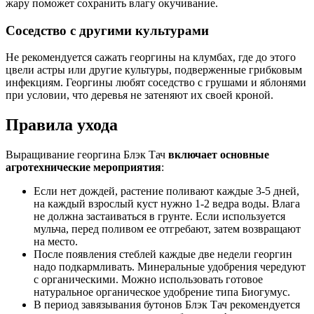
жару поможет сохранить влагу окучивание.
Соседство с другими культурами
Не рекомендуется сажать георгины на клумбах, где до этого
цвели астры или другие культуры, подверженные грибковым
инфекциям. Георгины любят соседство с грушами и яблонями
при условии, что деревья не затеняют их своей кроной.
Правила ухода
Выращивание георгина Блэк Тач
включает основные
агротехнические мероприятия
:
Если нет дождей, растение поливают каждые 3-5 дней,
на каждый взрослый куст нужно 1-2 ведра воды. Влага
не должна застаиваться в грунте. Если используется
мульча, перед поливом ее отгребают, затем возвращают
на место.
После появления стеблей каждые две недели георгин
надо подкармливать. Минеральные удобрения чередуют
с органическими. Можно использовать готовое
натуральное органическое удобрение типа Биогумус.
В период завязывания бутонов Блэк Тач рекомендуется