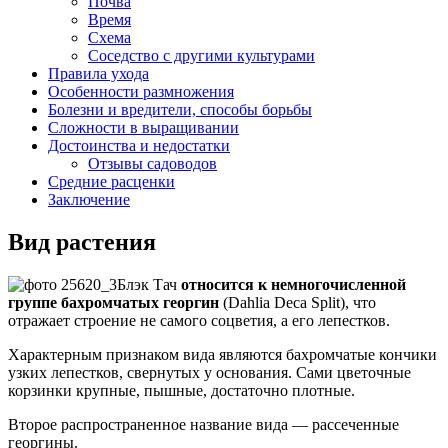
Почва
Время
Схема
Соседство с другими культурами
Правила ухода
Особенности размножения
Болезни и вредители, способы борьбы
Сложности в выращивании
Достоинства и недостатки
Отзывы садоводов
Средние расценки
Заключение
Вид растения
Блэк Тач
относится к немногочисленной
группе бахромчатых георгин
(Dahlia Deca Split), что
отражает строение не самого соцветия, а его лепестков.
Характерным признаком вида являются бахромчатые кончики
узких лепестков, свернутых у основания. Сами цветочные
корзинки крупные, пышные, достаточно плотные.
Второе распространенное название вида — рассеченные
георгины.