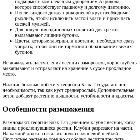
подкормить комплексным удобрением Агрикола,
которое способствует пышному и долгому цветению.
После каждого дождя прикорневой круг необходимо
рыхлить, чтобы исключить застой влаги и присыпать
свежей мульчей.
Для получения одиночных соцветий для срезки
выламывают лишние бутоны.
Цветы, которые завершили цветение, необходимо сразу
убирать, чтобы они не тормозили образование свежих
бутонов.
Не дожидаясь наступления осенних заморозков, корнеклубень
выкапывают и отправляют на хранение в сухое прохладное
место.
Нижние боковые побеги у георгина Блэк Тач удалять нет
необходимости, так как куст среднерослый. Дополнительные
ветви добавят растению пышности, устойчивости и красоты.
Особенности размножения
Размножают георгин Блэк Тач делением клубня весной, когда
видны проклюнувшиеся ростки. Клубни разрезают на части.
На каждой должна осталась почка с корневой шейкой.
Двухлетнее растение обычно свободно делится три-пять