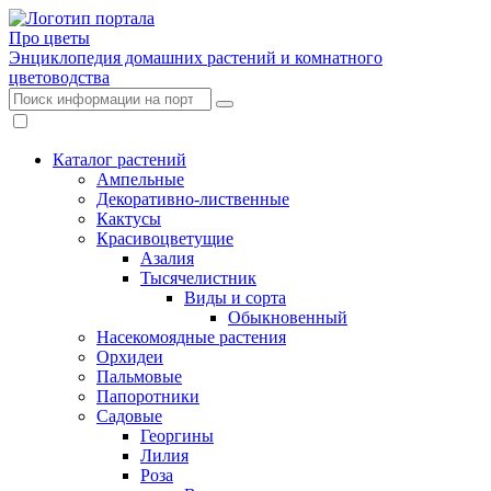
Про цветы
Энциклопедия домашних растений и комнатного
цветоводства
Каталог растений
Ампельные
Декоративно-лиственные
Кактусы
Красивоцветущие
Азалия
Тысячелистник
Виды и сорта
Обыкновенный
Насекомоядные растения
Орхидеи
Пальмовые
Папоротники
Садовые
Георгины
Лилия
Роза