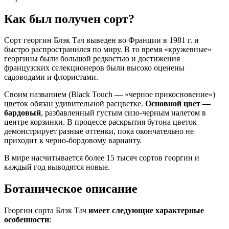
Как был получен сорт?
Сорт георгин Блэк Тач выведен во Франции в 1981 г. и
быстро распространился по миру. В то время «кружевные»
георгины были большой редкостью и достижения
французских селекционеров были высоко оценены
садоводами и флористами.
Своим названием (Black Touch — «черное прикосновение»)
цветок обязан удивительной расцветке.
Основной цвет —
бардовый
, разбавленный густым сизо-черным налетом в
центре корзинки. В процессе раскрытия бутона цветок
демонстрирует разные оттенки, пока окончательно не
приходит к черно-бордовому варианту.
В мире насчитывается более 15 тысяч сортов георгин и
каждый год выводятся новые.
Ботаническое описание
Георгин сорта Блэк Тач
имеет следующие характерные
особенности
: