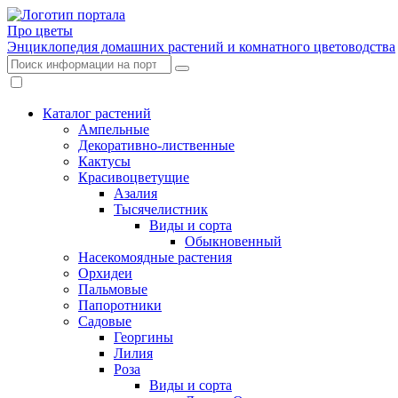
Про цветы
Энциклопедия домашних растений и комнатного цветоводства
Каталог растений
Ампельные
Декоративно-лиственные
Кактусы
Красивоцветущие
Азалия
Тысячелистник
Виды и сорта
Обыкновенный
Насекомоядные растения
Орхидеи
Пальмовые
Папоротники
Садовые
Георгины
Лилия
Роза
Виды и сорта