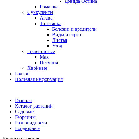
Дэвида Остина
Ромашка
Суккуленты
Агава
Толстянка
Болезни и вредители
Виды и сорта
Листья
Уход
Травянистые
Мак
Петуния
Хвойные
Балкон
Полезная информация
Главная
Каталог растений
Садовые
Георгины
Разновидности
Бордюрные
Время на чтение: