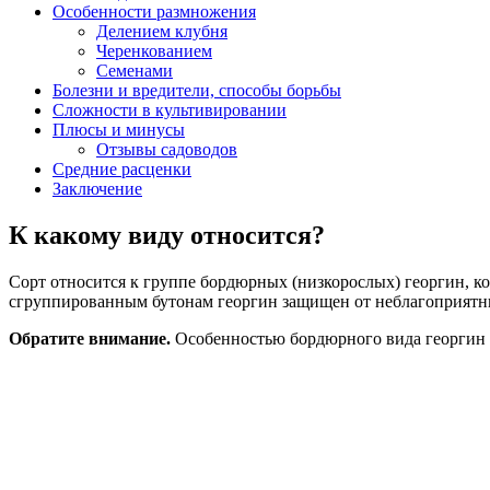
Особенности размножения
Делением клубня
Черенкованием
Семенами
Болезни и вредители, способы борьбы
Сложности в культивировании
Плюсы и минусы
Отзывы садоводов
Средние расценки
Заключение
К какому виду относится?
Сорт относится к группе бордюрных (низкорослых) георгин, к
сгруппированным бутонам георгин защищен от неблагоприятны
Обратите внимание.
Особенностью бордюрного вида георгин в