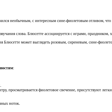
чился необычным, с интересным сине-фиолетовым отливом, что и 
и звучания слова. Блюсетте ассоциируется с играми, празднико
ия Блюсетте может выглядеть розовым, сиреневым, сине-фиолето
нностям
:
.
нтру, просматривается фиолетовое свечение, присутствуют легки
чных ноток.