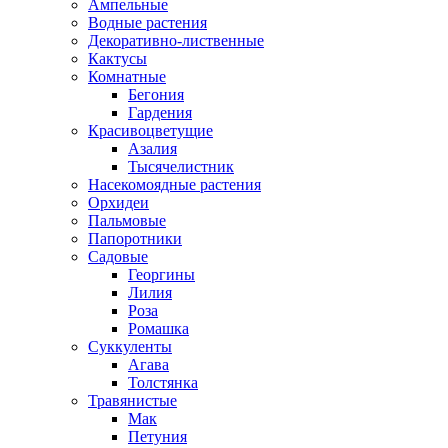
Ампельные
Водные растения
Декоративно-лиственные
Кактусы
Комнатные
Бегония
Гардения
Красивоцветущие
Азалия
Тысячелистник
Насекомоядные растения
Орхидеи
Пальмовые
Папоротники
Садовые
Георгины
Лилия
Роза
Ромашка
Суккуленты
Агава
Толстянка
Травянистые
Мак
Петуния