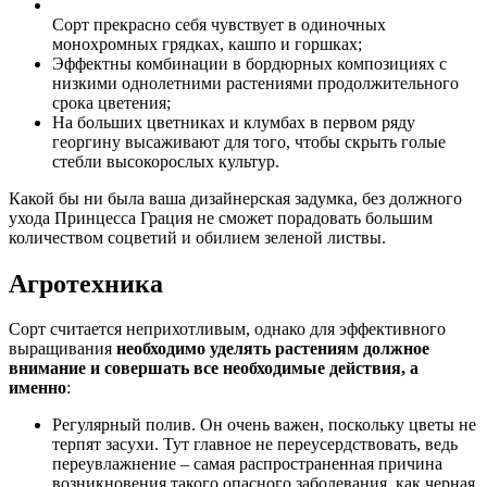
Сорт прекрасно себя чувствует в одиночных
монохромных грядках, кашпо и горшках;
Эффектны комбинации в бордюрных композициях с
низкими однолетними растениями продолжительного
срока цветения;
На больших цветниках и клумбах в первом ряду
георгину высаживают для того, чтобы скрыть голые
стебли высокорослых культур.
Какой бы ни была ваша дизайнерская задумка, без должного
ухода Принцесса Грация не сможет порадовать большим
количеством соцветий и обилием зеленой листвы.
Агротехника
Сорт считается неприхотливым, однако для эффективного
выращивания
необходимо уделять растениям должное
внимание и совершать все необходимые действия, а
именно
:
Регулярный полив. Он очень важен, поскольку цветы не
терпят засухи. Тут главное не переусердствовать, ведь
переувлажнение – самая распространенная причина
возникновения такого опасного заболевания, как черная