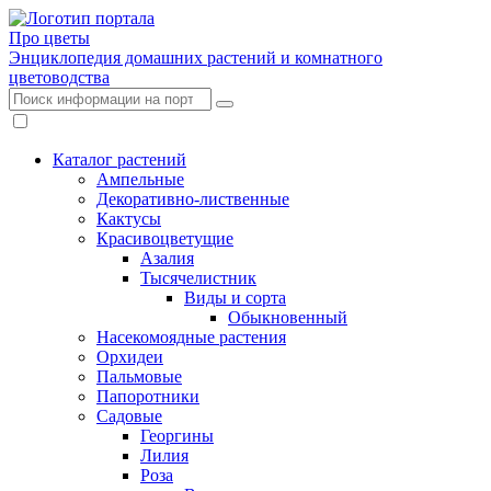
Про цветы
Энциклопедия домашних растений и комнатного
цветоводства
Каталог растений
Ампельные
Декоративно-лиственные
Кактусы
Красивоцветущие
Азалия
Тысячелистник
Виды и сорта
Обыкновенный
Насекомоядные растения
Орхидеи
Пальмовые
Папоротники
Садовые
Георгины
Лилия
Роза