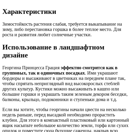
Характеристики
Зимостойкость растения слабая, требуется выкапывание на
зиму, либо перестановка горшка в более теплое место. Для
роста и развития любит солнечные участки.
Использование в ландшафтном
дизайне
Георгина Принцесса Грация
эффектно смотрится как в
групповых, так и одиночных посадках
. Ими украшают
бордюры и высаживают в цветниках на переднем плане так,
чтобы спрятать неприглядный вид высокорослых стеблей
других культур. Кустики можно высаживать в кашпо или
большие горшки и украшать таким зеленым декором беседки,
балконы, крыльцо, подоконники и ступеньки дома и т.д.
Если вы хотите, чтобы георгины начали цвести на несколько
недель раньше, перед высадкой необходимо прорастить
клубни. Для этого в компактный пластиковый или картонный
ящик насыпьте небольшое количество земли, торфа или сухих
опилок и поместите сюда будущие саженцы, накрыв всю