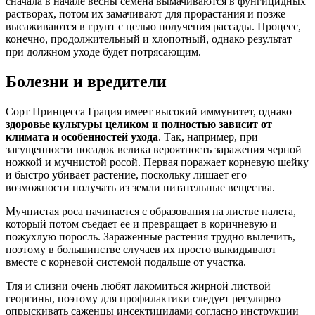
сначала в начале весны семена вымачиваются в фунгицидных
растворах, потом их замачивают для прорастания и позже
высаживаются в грунт с целью получения рассады. Процесс,
конечно, продолжительный и хлопотный, однако результат
при должном уходе будет потрясающим.
Болезни и вредители
Сорт Принцесса Грация имеет высокий иммунитет, однако
здоровье культуры целиком и полностью зависит от
климата и особенностей ухода
. Так, например, при
загущенности посадок велика вероятность заражения черной
ножкой и мучнистой росой. Первая поражает корневую шейку
и быстро убивает растение, поскольку лишает его
возможности получать из земли питательные вещества.
Мучнистая роса начинается с образования на листве налета,
который потом съедает ее и превращает в коричневую и
пожухлую поросль. Зараженные растения трудно вылечить,
поэтому в большинстве случаев их просто выкидывают
вместе с корневой системой подальше от участка.
Тля и слизни очень любят лакомиться жирной листвой
георгины, поэтому для профилактики следует регулярно
опрыскивать саженцы инсектицидами согласно инструкции