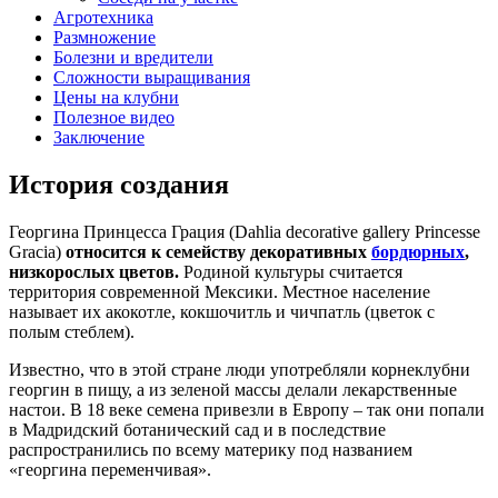
Агротехника
Размножение
Болезни и вредители
Сложности выращивания
Цены на клубни
Полезное видео
Заключение
История создания
Георгина Принцесса Грация (Dahlia decorative gallery Princesse
Gracia)
относится к семейству декоративных
бордюрных
,
низкорослых цветов.
Родиной культуры считается
территория современной Мексики. Местное население
называет их акокотле, кокшочитль и чичпатль (цветок с
полым стеблем).
Известно, что в этой стране люди употребляли корнеклубни
георгин в пищу, а из зеленой массы делали лекарственные
настои. В 18 веке семена привезли в Европу – так они попали
в Мадридский ботанический сад и в последствие
распространились по всему материку под названием
«георгина переменчивая».