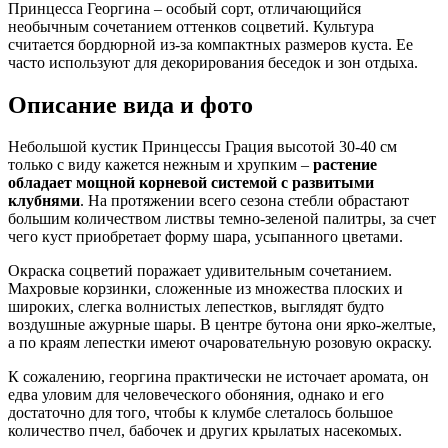
Принцесса Георгина – особый сорт, отличающийся
необычным сочетанием оттенков соцветий. Культура
считается бордюрной из-за компактных размеров куста. Ее
часто используют для декорирования беседок и зон отдыха.
Описание вида и фото
Небольшой кустик Принцессы Грация высотой 30-40 см
только с виду кажется нежным и хрупким –
растение
обладает мощной корневой системой с развитыми
клубнями
. На протяжении всего сезона стебли обрастают
большим количеством листвы темно-зеленой палитры, за счет
чего куст приобретает форму шара, усыпанного цветами.
Окраска соцветий поражает удивительным сочетанием.
Махровые корзинки, сложенные из множества плоских и
широких, слегка волнистых лепестков, выглядят будто
воздушные ажурные шары. В центре бутона они ярко-желтые,
а по краям лепестки имеют очаровательную розовую окраску.
К сожалению, георгина практически не источает аромата, он
едва уловим для человеческого обоняния, однако и его
достаточно для того, чтобы к клумбе слеталось большое
количество пчел, бабочек и других крылатых насекомых.