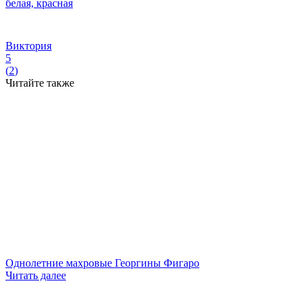
белая, красная
Виктория
5
(
2
)
Читайте также
Однолетние махровые Георгины Фигаро
Читать далее