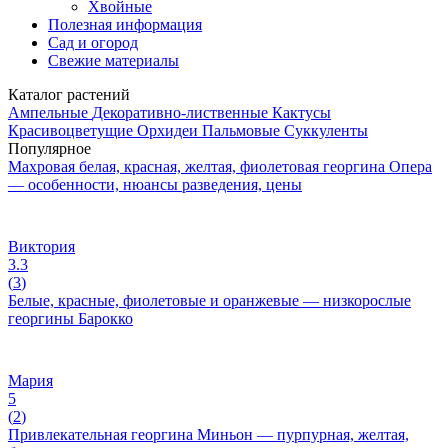
Хвойные
Полезная информация
Сад и огород
Свежие материалы
Каталог растений
Ампельные
Декоративно-лиственные
Кактусы
Красивоцветущие
Орхидеи
Пальмовые
Суккуленты
Популярное
Махровая белая, красная, желтая, фиолетовая георгина Опера
— особенности, нюансы разведения, цены
Виктория
3.3
(
3
)
Белые, красные, фиолетовые и оранжевые — низкорослые
георгины Барокко
Мария
5
(
2
)
Привлекательная георгина Миньон — пурпурная, желтая,