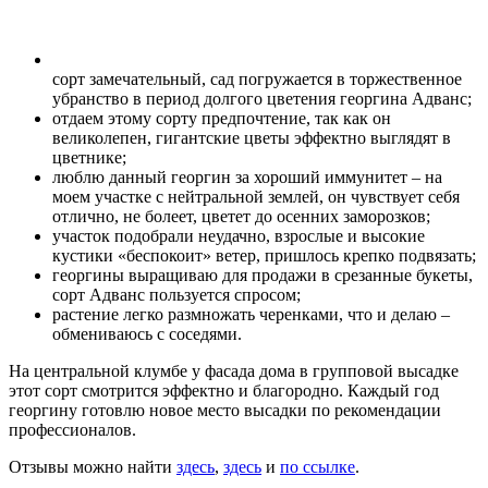
сорт замечательный, сад погружается в торжественное
убранство в период долгого цветения георгина Адванс;
отдаем этому сорту предпочтение, так как он
великолепен, гигантские цветы эффектно выглядят в
цветнике;
люблю данный георгин за хороший иммунитет – на
моем участке с нейтральной землей, он чувствует себя
отлично, не болеет, цветет до осенних заморозков;
участок подобрали неудачно, взрослые и высокие
кустики «беспокоит» ветер, пришлось крепко подвязать;
георгины выращиваю для продажи в срезанные букеты,
сорт Адванс пользуется спросом;
растение легко размножать черенками, что и делаю –
обмениваюсь с соседями.
На центральной клумбе у фасада дома в групповой высадке
этот сорт смотрится эффектно и благородно. Каждый год
георгину готовлю новое место высадки по рекомендации
профессионалов.
Отзывы можно найти
здесь
,
здесь
и
по ссылке
.