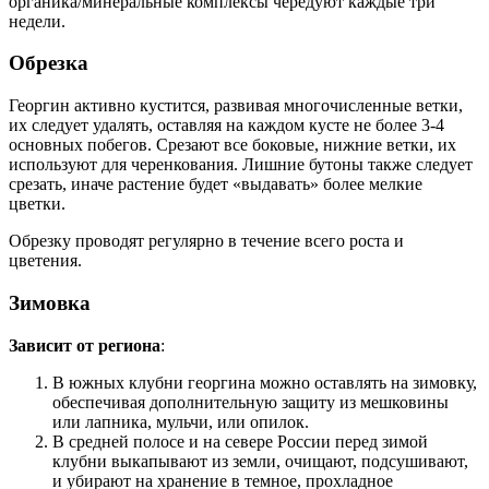
органика/минеральные комплексы чередуют каждые три
недели.
Обрезка
Георгин активно кустится, развивая многочисленные ветки,
их следует удалять, оставляя на каждом кусте не более 3-4
основных побегов. Срезают все боковые, нижние ветки, их
используют для черенкования. Лишние бутоны также следует
срезать, иначе растение будет «выдавать» более мелкие
цветки.
Обрезку проводят регулярно в течение всего роста и
цветения.
Зимовка
Зависит от региона
:
В южных клубни георгина можно оставлять на зимовку,
обеспечивая дополнительную защиту из мешковины
или лапника, мульчи, или опилок.
В средней полосе и на севере России перед зимой
клубни выкапывают из земли, очищают, подсушивают,
и убирают на хранение в темное, прохладное