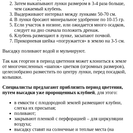
Затем выкапывают лунки размером в 3-4 раза больше,
чем сажаемый клубень.
Выдерживают интервал между лунками 50-70 см.
В лунки бросают минеральное удобрение по 10-15 гр.
Если участок в низине, или ожидается много осадков,
следует на дно сначала положить дренаж.
Клубень размещают в лунке, засыпают почвой.
Прикорневая шейка «погружается» в землю на 3-5 см.
Высадку поливают водой и мульчируют.
Так как георгин в период цветения может клониться к земле
от многочисленных «шапок» цветков (огромных размеров),
целесообразно разместить по центру лунки, перед посадкой,
колышки.
Специалисты предлагают приблизить период цветения,
путем высадки уже пророщенных клубней
, для этого:
в емкости с плодородной землей размещают клубни,
слегка их присыпая;
поливают;
закрывают пленкой с перфорацией – для циркуляции
воздуха;
высадку ставят на солнечные и теплые места (на