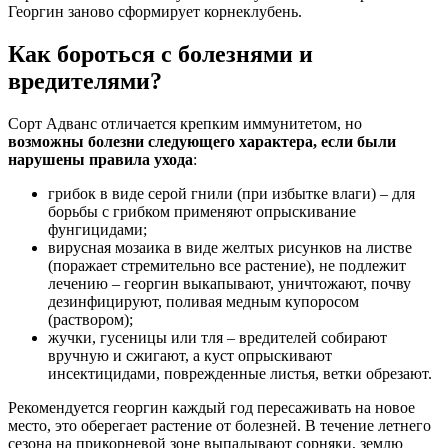
Георгин заново сформирует корнеклубень.
Как бороться с болезнями и
вредителями?
Сорт Адванс отличается крепким иммунитетом, но
возможны болезни следующего характера, если были
нарушены правила ухода
:
грибок в виде серой гнили (при избытке влаги) – для
борьбы с грибком применяют опрыскивание
фунгицидами;
вирусная мозаика в виде желтых рисунков на листве
(поражает стремительно все растение), не подлежит
лечению – георгин выкапывают, уничтожают, почву
дезинфицируют, поливая медным купоросом
(раствором);
жучки, гусеницы или тля – вредителей собирают
вручную и сжигают, а куст опрыскивают
инсектицидами, поврежденные листья, ветки обрезают.
Рекомендуется георгин каждый год пересаживать на новое
место, это оберегает растение от болезней. В течение летнего
сезона на прикорневой зоне выпалывают сорняки, землю