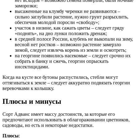
нет всходов – возможно семена померзли, были ночные
заморозки;
высаженные на клумбу черенки не развиваются –
сильно заглубили растение, нужно грунт разрыхлить,
обеспечив молодой поросли «свободу»;
участок в низине, как сажать цветы – следует гряду
«поднять», на дно лунки положить дренаж;
в средней полосе России, клубень не выкопали на зиму,
весной нет ростков – возможно растение замерзло
зимой, следует извлечь корень из земли и осмотреть;
на георгине появились насекомые – следует срочно их
собрать в банку и сжечь, георгин опрыскать
инсектицидами.
Когда на кусте все бутоны распустились, стебли могут
оттягиваться к земле – следует аккуратно подвязать георгин
веревочками к колышку.
Плюсы и минусы
Сорт Адванс имеет массу достоинств, за которые его
предпочитают использовать в облагораживании цветников,
садоводы, но есть и некоторые недостатки.
Плюсы
: