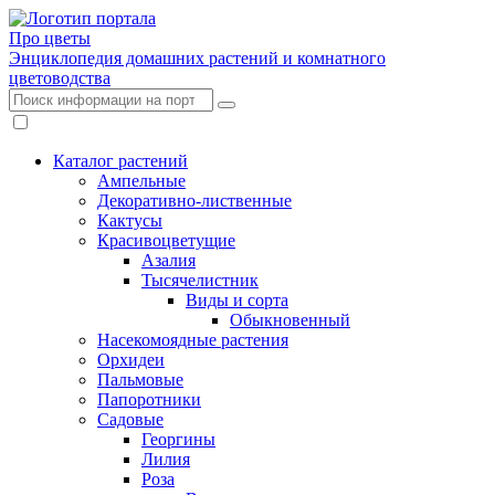
Про цветы
Энциклопедия домашних растений и комнатного
цветоводства
Каталог растений
Ампельные
Декоративно-лиственные
Кактусы
Красивоцветущие
Азалия
Тысячелистник
Виды и сорта
Обыкновенный
Насекомоядные растения
Орхидеи
Пальмовые
Папоротники
Садовые
Георгины
Лилия
Роза