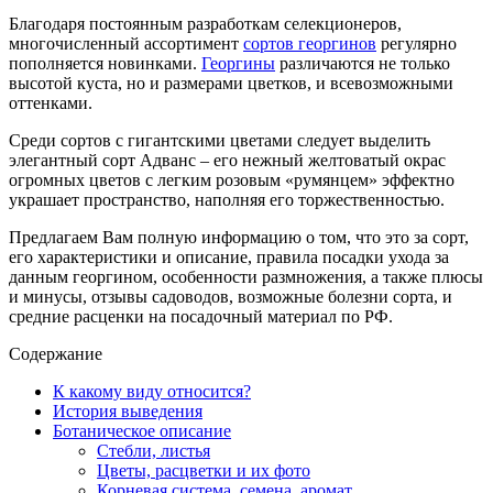
Благодаря постоянным разработкам селекционеров,
многочисленный ассортимент
сортов георгинов
регулярно
пополняется новинками.
Георгины
различаются не только
высотой куста, но и размерами цветков, и всевозможными
оттенками.
Среди сортов с гигантскими цветами следует выделить
элегантный сорт Адванс – его нежный желтоватый окрас
огромных цветов с легким розовым «румянцем» эффектно
украшает пространство, наполняя его торжественностью.
Предлагаем Вам полную информацию о том, что это за сорт,
его характеристики и описание, правила посадки ухода за
данным георгином, особенности размножения, а также плюсы
и минусы, отзывы садоводов, возможные болезни сорта, и
средние расценки на посадочный материал по РФ.
Содержание
К какому виду относится?
История выведения
Ботаническое описание
Стебли, листья
Цветы, расцветки и их фото
Корневая система, семена, аромат