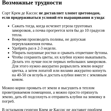
Возможные трудности
Сорт Крем де Кассис
не доставляет хлопот цветоводам,
если придерживаться условий его выращивания и ухода
:
Сажать тогда, когда исчезнет угроза грунтовых
заморозков, а почва прогреется хотя бы до 10 градусов
тепла.
Вовремя производить поливы, не допуская
переувлажнения почвы.
Удобрять раз в 2-3 недели.
Убирать пазушные ростки и срывать отцветшие бутоны.
Чтобы сохранить цветы, их клубни нужно выкапывать.
Делать это лучше после первых небольших заморозков.
Для этого нужно аккуратно разрыхлить землю вокруг
цветка, а затем лопатой или вилами аккуратно копнуть
на 40-50 см вглубь и достать клубни вместе с земляным
комом.
Можно корни промыть от земли и высушить в теплом
проветриваемом помещении, а можно просто отряхнуть
землю, дать ей подсохнуть и отправить клубни на зимовку в
погреб.
В остальном георгин Крем де Кассис не доставит проблем