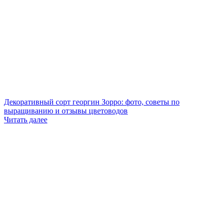
Декоративный сорт георгин Зорро: фото, советы по
выращиванию и отзывы цветоводов
Читать далее