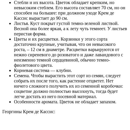
Стебли и их высота. Цветок обладает крепким, но
невысоким стеблем. Его высота составляет 70 см, но он
способен на большее: при должном уходе Крем де
Кассис вырастает до 90 см.
Листья. Куст покрыт густой темно-зеленой листвой.
Весной она более яркая, а к лету чуть темнеет. У листьев
перистая форма.
Цветы и их расцветки. Корзинки у этого сорта
достаточно крупные, учитывая, что он невысокого
роста, – 12 см в диаметре. Расцветки варьируются от
нежно сиреневого до розоватого и даже лавандового с
неизменно темной сердцевиной, обычно темно-
фиолетового цвета.
Корневая система — клубни.
Семена. Чтобы вырастить этот сорт из семян, следует
собрать их после того, как растение отцветет. Нет
ничего сложного получить их из семенной коробочки:
соцветие должно полностью высохнуть, тогда будет
легче достать из него посевной материал.
Особенности аромата. Цветок не обладает запахом.
Георгины Крем де Кассис: