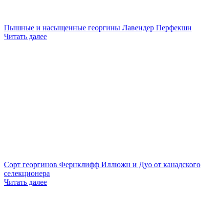
Пышные и насыщенные георгины Лавендер Перфекшн
Читать далее
Сорт георгинов Фернклифф Иллюжн и Дуо от канадского
селекционера
Читать далее