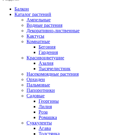
Балкон
Каталог растений
Ампельные
Водные растения
Декоративно-лиственные
Кактусы
Комнатные
Бегония
Гардения
Красивоцветущие
Азалия
Тысячелистник
Насекомоядные растения
Орхидеи
Пальмовые
Папоротники
Садовые
Георгины
Лилия
Роза
Ромашка
Суккуленты
Агава
Толстянка