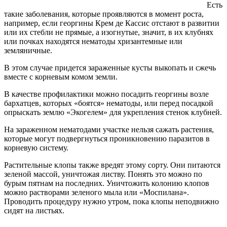
Есть
такие заболевания, которые проявляются в момент роста,
например, если георгины Крем де Кассис отстают в развитии
или их стебли не прямые, а изогнутые, значит, в их клубнях
или почках находятся нематоды хризантемные или
земляничные.
В этом случае придется зараженные кусты выкопать и сжечь
вместе с корневым комом земли.
В качестве профилактики можно посадить георгины возле
бархатцев, которых «боятся» нематоды, или перед посадкой
опрыскать землю «Экогелем» для укрепления стенок клубней.
На зараженном нематодами участке нельзя сажать растения,
которые могут подвергнуться проникновению паразитов в
корневую систему.
Растительные клопы также вредят этому сорту. Они питаются
зеленой массой, уничтожая листву. Понять это можно по
бурым пятнам на последних. Уничтожить колонию клопов
можно растворами зеленого мыла или «Моспилана».
Проводить процедуру нужно утром, пока клопы неподвижно
сидят на листьях.