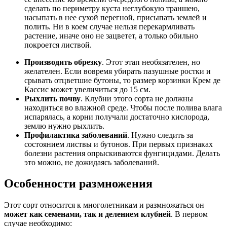
сделать по периметру куста неглубокую траншею,
насыпать в нее сухой перегной, присыпать землей и
полить. Ни в коем случае нельзя перекармливать
растение, иначе оно не зацветет, а только обильно
покроется листвой.
Производить обрезку
. Этот этап необязателен, но
желателен. Если вовремя убирать пазушные ростки и
срывать отцветшие бутоны, то размер корзинки Крем де
Кассис может увеличиться до 15 см.
Рыхлить почву
. Клубни этого сорта не должны
находиться во влажной среде. Чтобы после полива влага
испарялась, а корни получали достаточно кислорода,
землю нужно рыхлить.
Профилактика заболеваний
. Нужно следить за
состоянием листвы и бутонов. При первых признаках
болезни растения опрыскиваются фунгицидами. Делать
это можно, не дожидаясь заболеваний.
Особенности размножения
Этот сорт относится к многолетникам и размножаться он
может как семенами, так и делением клубней
. В первом
случае необходимо: