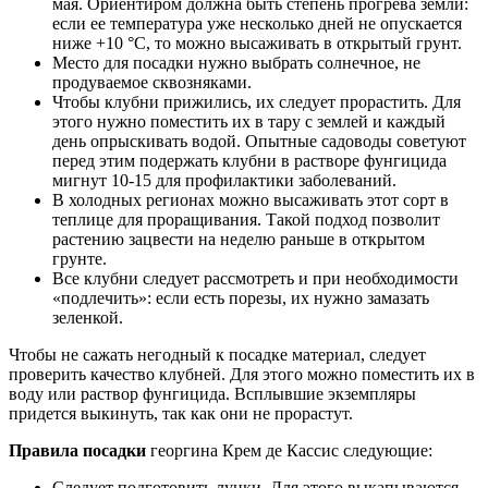
мая. Ориентиром должна быть степень прогрева земли:
если ее температура уже несколько дней не опускается
ниже +10 °С, то можно высаживать в открытый грунт.
Место для посадки нужно выбрать солнечное, не
продуваемое сквозняками.
Чтобы клубни прижились, их следует прорастить. Для
этого нужно поместить их в тару с землей и каждый
день опрыскивать водой. Опытные садоводы советуют
перед этим подержать клубни в растворе фунгицида
мигнут 10-15 для профилактики заболеваний.
В холодных регионах можно высаживать этот сорт в
теплице для проращивания. Такой подход позволит
растению зацвести на неделю раньше в открытом
грунте.
Все клубни следует рассмотреть и при необходимости
«подлечить»: если есть порезы, их нужно замазать
зеленкой.
Чтобы не сажать негодный к посадке материал, следует
проверить качество клубней. Для этого можно поместить их в
воду или раствор фунгицида. Всплывшие экземпляры
придется выкинуть, так как они не прорастут.
Правила посадки
георгина Крем де Кассис следующие:
Следует подготовить лунки. Для этого выкапываются