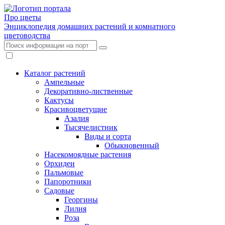
Про цветы
Энциклопедия домашних растений и комнатного
цветоводства
Каталог растений
Ампельные
Декоративно-лиственные
Кактусы
Красивоцветущие
Азалия
Тысячелистник
Виды и сорта
Обыкновенный
Насекомоядные растения
Орхидеи
Пальмовые
Папоротники
Садовые
Георгины
Лилия
Роза