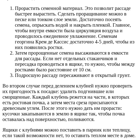
Прорастить семенной материал. Это позволит рассаде
быстрее вырастить. Сделать проращивание можно в
песке или тонком слое земли. Достаточно посеять
семена, опрыскать водой и накрыть пленкой. Главное,
чтобы внутри емкости была циркуляция воздуха и
проводилось ежедневное увлажнение. Семенам
георгина Крем де Кассис достаточно 4-5 дней, чтобы из
них появились ростки.
Затем пророщенные семена высаживаются в емкости
для рассады. Если нет отдельных стаканчиков и
пересадка проводиться в ящике, то нужно, чтобы между
ростками было расстояние от 10 см.
Подросшую рассаду пересаживают в открытый грунт.
Во втором случае перед делением клубней нужно проверить
их пригодность к посадке: удалить подгнившие или
сморщенные. Каждый клубень режется на части, в которых
есть ростовая почка, а затем места среза присыпаются
древесным углем. После этого нужно дать им прорасти:
кусочки закапываются в землю в ящике так, чтобы почка
оставалась над поверхностью, поливаются.
Ящики с клубнями можно поставить в парник или теплицу,
если такой возможности нет, то оставить теплом месте в доме.