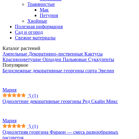
Травянистые
Мак
Петуния
Хвойные
Полезная информация
Сад и огород
Свежие материалы
Каталог растений
Ампельные
Декоративно-лиственные
Кактусы
Красивоцветущие
Орхидеи
Пальмовые
Суккуленты
Популярное
Белоснежные декоративные георгины сорта Эвелин
Мария
5
(
1
)
Однолетние декоративные георгины Ред Скайн Микс
Мария
5
(
1
)
Однолетняя георгина Фараон — смесь разнообразных
расцветок