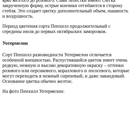
ярко желтого до розового. Сами лепестки имеют слегка
закрученную форму, острые кончики отгибаются в сторону
стебля. Это создает цветку дополнительный объем, пышность
и воздушность.
Период цветения сорта Пенхилл продолжительный с
середины июля до первых октябрьских заморозков.
Уотермелон
Сорт Пенхилл разновидности Уотермелон отличается
особенной внешностью. Распустившийся цветок имеет очень
редкую, нежную и высоко декоративную окраску – оттенки
розового или персикового, кораллового и лососевого, которые
могут переходить в нежный сиреневый, и даже лавандовый.
Основание цветка обычно желтое.
На фото Пенхилл Уотермелон: