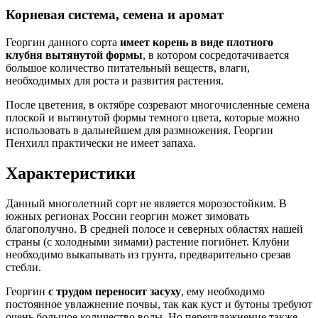
Корневая система, семена и аромат
Георгин данного сорта
имеет корень в виде плотного
клубня вытянутой формы
, в котором сосредотачивается
большое количество питательный веществ, влаги,
необходимых для роста и развития растения.
После цветения, в октябре созревают многочисленные семена
плоской и вытянутой формы темного цвета, которые можно
использовать в дальнейшем для размножения. Георгин
Пенхилл практически не имеет запаха.
Характеристики
Данный многолетний сорт не является морозостойким. В
южных регионах России георгин может зимовать
благополучно. В средней полосе и северных областях нашей
страны (с холодными зимами) растение погибнет. Клубни
необходимо выкапывать из грунта, предварительно срезав
стебли.
Георгин
с трудом переносит засуху
, ему необходимо
постоянное увлажнение почвы, так как куст и бутоны требуют
очень большое количество воды. Но переувлажнение также