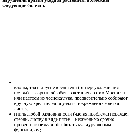
нарушении правил ухода за растением, возможны
следующие болезни
:
клопы, тля и другие вредители (от переувлажнения
почвы) – георгин обрабатывают препаратом Моспилан,
или настоем из чеснока/лука, предварительно собирают
вручную вредителей, и удаляя поврежденные ветки,
листья;
гниль любой разновидности (частая проблема) поражает
стебли, листву в виде пятен – необходимо срочно
провести обрезку и обработать культуру любым
фунгицидом;