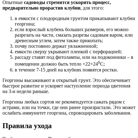
Опытные
садоводы стремятся ускорить процесс,
предварительно прорастив клубни
, для этого:
в емкости с плодородным грунтом прикапывают клубни
георгина;
если взрослый клубень больших размеров, его можно
разрезать на части, смазать разрезы садовым варом, или
древесным углем, затем также прикопать;
почву постоянно держат увлажненной;
емкости сверху укрывают пленкой с перфорацией;
рассаду ставят под фитолампы, или на подоконники – в
0
помещении должно быть тепло +22+24
С;
в течение 7-15 дней на клубнях появятся ростки.
Георгины высаживают в открытый грунт. Это обеспечивает
быстрое развитие и ускоряет наступление периода цветения
на 3-и недели раньше.
Георгины любых сортов не рекомендуется сажать рядом с
астрами, или на точки, где они ранее произрастали. Это может
ослабить иммунитет георгина, спровоцировать заболевания.
Правила ухода