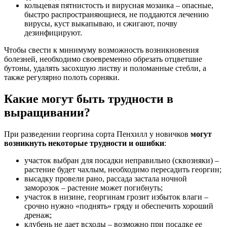
кольцевая пятнистость и вирусная мозаика – опасные,
быстро распространяющиеся, не поддаются лечению
вирусы, куст выкапываю, и сжигают, почву
дезинфицируют.
Чтобы свести к минимуму возможность возникновения
болезней, необходимо своевременно обрезать отцветшие
бутоны, удалять засохшую листву и поломанные стебли, а
также регулярно полоть сорняки.
Какие могут быть трудности в
выращивании?
При разведении георгина сорта Пенхилл у новичков
могут
возникнуть некоторые трудности и ошибки
:
участок выбран для посадки неправильно (сквозняки) –
растение будет чахлым, необходимо пересадить георгин;
высадку провели рано, рассада застала ночной
заморозок – растение может погибнуть;
участок в низине, георгинам грозит избыток влаги –
срочно нужно «поднять» гряду и обеспечить хороший
дренаж;
клубень не дает всходы – возможно при посадке ее