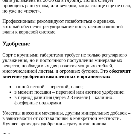
быть увлажнена на 20-30 см в глубину. Полив следует
проводить рано утром, или вечером, когда солнце еще не село,
но уже не «печет».
Профессионалы рекомендуют позаботиться о дренаже,
который обеспечит регулирование поступления излишней
влаги к корневой системе.
Удобрение
Сорт с крупными габаритами требует не только регулярного
увлажнения, но и постоянного поступления минеральных
веществ, необходимых для развития мощных стеблей,
многочисленной листвы, и огромных бутонов. Это
обеспечит
внесение удобрений комплексных и органических
:
ранней весной – перегной, навоз;
в момент посадки – перегной или азотное удобрение;
в период развития (через 2-3 недели) – калийно-
фосфорные подкормки.
Уместны внесения мочевины, другим минеральных добавок –
в зависимости от состава почвы в конкретной местности.
Лучшее время для удобрения – сразу после полива.