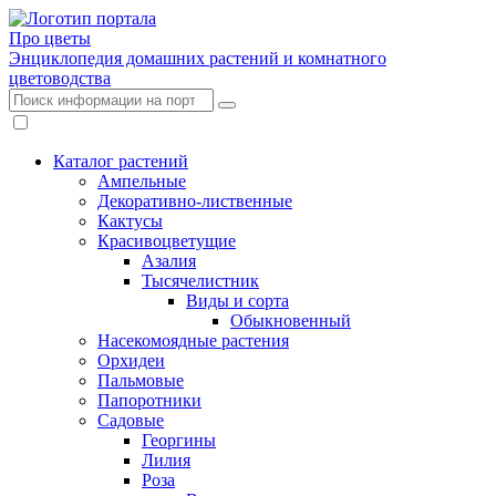
Про цветы
Энциклопедия домашних растений и комнатного
цветоводства
Каталог растений
Ампельные
Декоративно-лиственные
Кактусы
Красивоцветущие
Азалия
Тысячелистник
Виды и сорта
Обыкновенный
Насекомоядные растения
Орхидеи
Пальмовые
Папоротники
Садовые
Георгины
Лилия
Роза