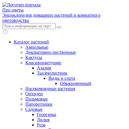
Про цветы
Энциклопедия домашних растений и комнатного
цветоводства
Каталог растений
Ампельные
Декоративно-лиственные
Кактусы
Красивоцветущие
Азалия
Тысячелистник
Виды и сорта
Обыкновенный
Насекомоядные растения
Орхидеи
Пальмовые
Папоротники
Садовые
Георгины
Лилия
Роза