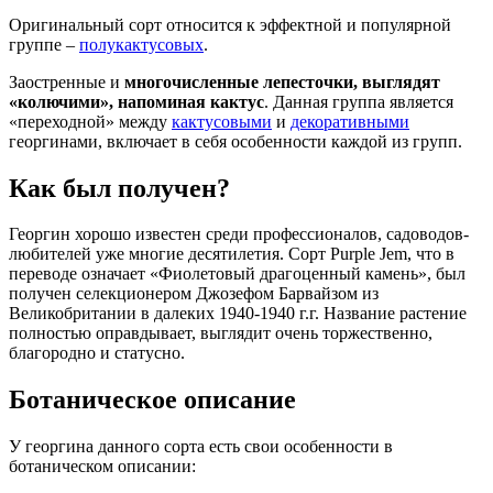
Оригинальный сорт относится к эффектной и популярной
группе –
полукактусовых
.
Заостренные и
многочисленные лепесточки, выглядят
«колючими», напоминая кактус
. Данная группа является
«переходной» между
кактусовыми
и
декоративными
георгинами, включает в себя особенности каждой из групп.
Как был получен?
Георгин хорошо известен среди профессионалов, садоводов-
любителей уже многие десятилетия. Сорт Purple Jem, что в
переводе означает «Фиолетовый драгоценный камень», был
получен селекционером Джозефом Барвайзом из
Великобритании в далеких 1940-1940 г.г. Название растение
полностью оправдывает, выглядит очень торжественно,
благородно и статусно.
Ботаническое описание
У георгина данного сорта есть свои особенности в
ботаническом описании: