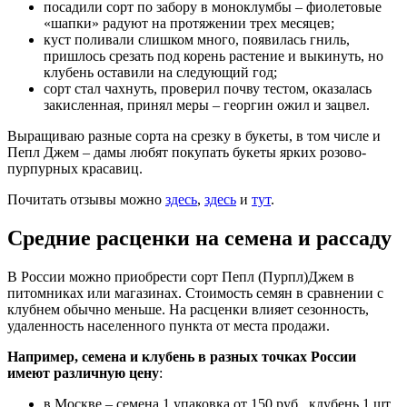
посадили сорт по забору в моноклумбы – фиолетовые
«шапки» радуют на протяжении трех месяцев;
куст поливали слишком много, появилась гниль,
пришлось срезать под корень растение и выкинуть, но
клубень оставили на следующий год;
сорт стал чахнуть, проверил почву тестом, оказалась
закисленная, принял меры – георгин ожил и зацвел.
Выращиваю разные сорта на срезку в букеты, в том числе и
Пепл Джем – дамы любят покупать букеты ярких розово-
пурпурных красавиц.
Почитать отзывы можно
здесь
,
здесь
и
тут
.
Средние расценки на семена и рассаду
В России можно приобрести сорт Пепл (Пурпл)Джем в
питомниках или магазинах. Стоимость семян в сравнении с
клубнем обычно меньше. На расценки влияет сезонность,
удаленность населенного пункта от места продажи.
Например, семена и клубень в разных точках России
имеют различную цену
:
в Москве – семена 1 упаковка от 150 руб., клубень 1 шт.