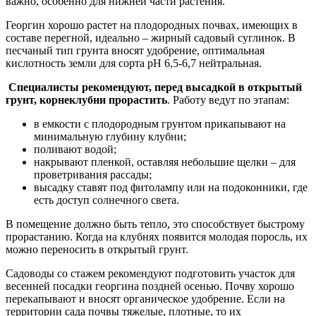
важно, особенно для нижней части растения.
Георгин хорошо растет на плодородных почвах, имеющих в
составе перегной, идеально – жирный садовый суглинок. В
песчаный тип грунта вносят удобрение, оптимальная
кислотность земли для сорта рН 6,5-6,7 нейтральная.
Специалисты рекомендуют, перед высадкой в открытый
грунт, корнеклубни прорастить
. Работу ведут по этапам:
в емкости с плодородным грунтом прикапывают на
минимальную глубину клубни;
поливают водой;
накрывают пленкой, оставляя небольшие щелки – для
проветривания рассады;
высадку ставят под фитолампу или на подоконники, где
есть доступ солнечного света.
В помещение должно быть тепло, это способствует быстрому
прорастанию. Когда на клубнях появится молодая поросль, их
можно переносить в открытый грунт.
Садоводы со стажем рекомендуют подготовить участок для
весенней посадки георгина поздней осенью. Почву хорошо
перекапывают и вносят органическое удобрение. Если на
территории сада почвы тяжелые, плотные, то их