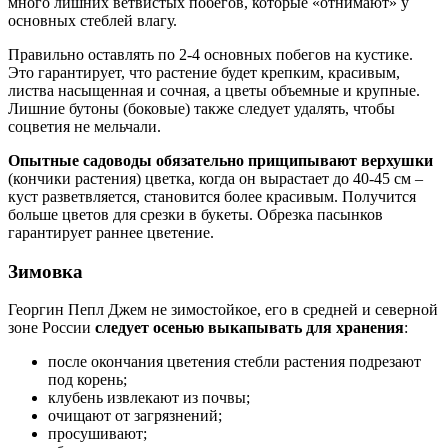
много лишних ветвистых побегов, которые «отнимают» у
основных стеблей влагу.
Правильно оставлять по 2-4 основных побегов на кустике.
Это гарантирует, что растение будет крепким, красивым,
листва насыщенная и сочная, а цветы объемные и крупные.
Лишние бутоны (боковые) также следует удалять, чтобы
соцветия не мельчали.
Опытные садоводы обязательно прищипывают верхушки
(кончики растения) цветка, когда он вырастает до 40-45 см –
куст разветвляется, становится более красивым. Получится
больше цветов для срезки в букеты. Обрезка пасынков
гарантирует раннее цветение.
Зимовка
Георгин Пепл Джем не зимостойкое, его в средней и северной
зоне России
следует осенью выкапывать для хранения
:
после окончания цветения стебли растения подрезают
под корень;
клубень извлекают из почвы;
очищают от загрязнений;
просушивают;