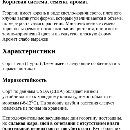
Корневая система, семена, аромат
Георгин имеет корень в виде светло-коричневого, плотного
клубня вытянутой формы, который увеличивается в объеме,
по мере роста самого растения. Многочисленные семена
хорошо вызревают после окончания цветения, они имеют
темно-коричневый цвет и вытянутую, плоскую форму.
Аромат слабо выражен.
Характеристики
Сорт Пепл (Пурпл) Джем имеет следующие особенности в
характеристиках.
Морозостойкость
Сорт по данным USDA (США) обладает низкой
устойчивостью к холодному климату, зимостойкости и
0
морозам (-6-12
С). На зимовку клубни растения следует
извлекать из почвы на хранение.
Непродолжительные засушливые дни георгину нестрашны,
но
сильная жара, зной в сочетании с отсутствием влаги
(длительный период) могут погубить сорт
. Куст больших