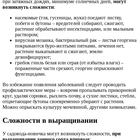
при затяжных дождях, минимуме солнечных дней,
могут
возникнуть сложности
:
насекомые (тля, гусеницы, жуки) поедают листву,
побеги и бутоны – вредителей собирают, сжигают,
растение обрабатывают инсектицидами, или мыльным
раствором;
вирусная мозаика, бактериальный рак – листья георгина
покрываются буро-желтыми пятнами, лечения нет,
растение выкапывают и сжигают, землю
дезинфицируют;
грибок гниль белая или серая (от избытка влаги) –
пораженные части срезают, георгин опрыскивают
фунгицидами.
Во избежание появления заболеваний следует проводить
профилактические меры – вовремя пропалывать прикорневой
круг, удаляя сорняки, рыхлить почву, а сухие листики, стебли,
отцветающие бутоны своевременно убирают с растения.
Можно опрыскать культуру мочевиной, другими химикатами.
Сложности в выращивании
У садовода-новичка могут возникнуть сложности,
при
выращивании данного сорта впервые
: