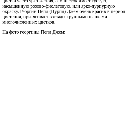
цветка часто ярко желтая, сам цветок имеет густую,
насыщенную розово-фиолетовую, или ярко-пурпурную
окраску. Георгин Пепл (Пурпл) Джем очень красив в период
цветения, притягивает взгляды крупными шапками
многочисленных цветков.
На фото георгины Пепл Джем: