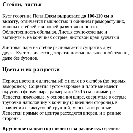
Стебли, листья
Куст георгина Пепл Джем
вырастает до 100-110 см в
высоту
, отличается пышностью и обилием пряморастущих,
мощных стеблей с хорошей разветвленностью.
Облиственность обильная. Листья сочно-зеленые и
вытянутые, на кончиках острые, листовой край зубчатый.
Листовая пара на стебле располагается супротив друг
друга. Куст отличается декоративностью насыщенной зелени,
даже без бутонов.
Цветы и их расцветки
Период цветения длительный с июля по октябрь (до первых
заморозков). Соцветия густомахровые и плотные имеют
округлую форму шара, размеры до 10-15 см в диаметре.
Лепестки язычковые, у основания шире, свернутые в острые
трубочки наполовину к кончику (с внешней стороны), в
сравнении с кактусовой группой, менее заостренные.
Лепестки прямые от центра расходятся вперед, и в разные
стороны.
Крупноцветковый сорт ценится за расцветку,
середина