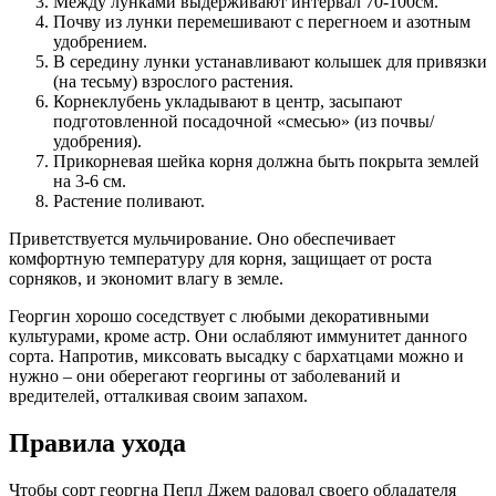
Между лунками выдерживают интервал 70-100см.
Почву из лунки перемешивают с перегноем и азотным
удобрением.
В середину лунки устанавливают колышек для привязки
(на тесьму) взрослого растения.
Корнеклубень укладывают в центр, засыпают
подготовленной посадочной «смесью» (из почвы/
удобрения).
Прикорневая шейка корня должна быть покрыта землей
на 3-6 см.
Растение поливают.
Приветствуется мульчирование. Оно обеспечивает
комфортную температуру для корня, защищает от роста
сорняков, и экономит влагу в земле.
Георгин хорошо соседствует с любыми декоративными
культурами, кроме астр. Они ослабляют иммунитет данного
сорта. Напротив, миксовать высадку с бархатцами можно и
нужно – они оберегают георгины от заболеваний и
вредителей, отталкивая своим запахом.
Правила ухода
Чтобы сорт георгна Пепл Джем радовал своего обладателя