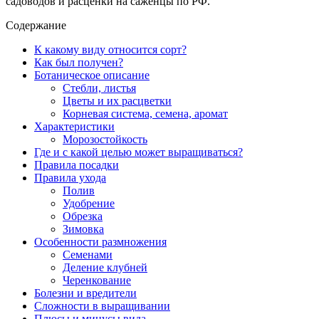
садоводов и расценки на саженцы по РФ.
Содержание
К какому виду относится сорт?
Как был получен?
Ботаническое описание
Стебли, листья
Цветы и их расцветки
Корневая система, семена, аромат
Характеристики
Морозостойкость
Где и с какой целью может выращиваться?
Правила посадки
Правила ухода
Полив
Удобрение
Обрезка
Зимовка
Особенности размножения
Семенами
Деление клубней
Черенкование
Болезни и вредители
Сложности в выращивании
Плюсы и минусы вида