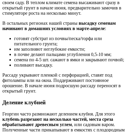
своем саду. В теплом климате семена высаживают сразу в
открытый грунт в начале июня, предварительно замочив в
стимуляторе роста на несколько минут.
В остальных регионах нашей страны
высадку семенам
начинают в домашних условиях в марте-апреле
:
готовят субстрат из почвы/песка/торфа или
питательного грунта;
им заполняют неглубокие емкости;
в почве делают пальцами углубления 0,5-10 мм;
семена по 4-5 шт. сажают в ямки и закрывают почвой;
поливают высадку.
Рассаду укрывают пленкой с перфорацией, ставят под
фитолампы или на окна. Поддерживают постоянное
орошение. В начале июня подросшую рассаду переносят в
открытый грунт.
Деление клубней
Георгин часто размножают делением клубня. Для этого
клубень разрезают на несколько частей, места среза
обрабатывают древесным углем
, или садовым варом.
Полученные части прикапывают в емкостях с плодородным