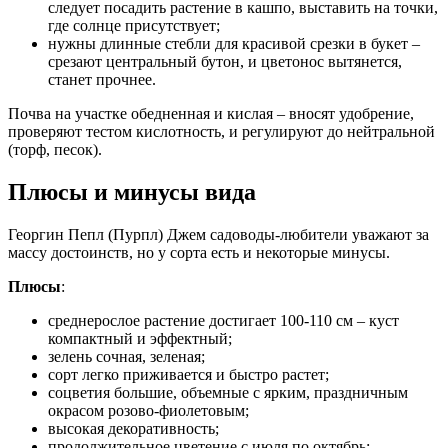
следует посадить растение в кашпо, выставить на точки,
где солнце присутствует;
нужны длинные стебли для красивой срезки в букет –
срезают центральный бутон, и цветонос вытянется,
станет прочнее.
Почва на участке обедненная и кислая – вносят удобрение,
проверяют тестом кислотность, и регулируют до нейтральной
(торф, песок).
Плюсы и минусы вида
Георгин Пепл (Пурпл) Джем садоводы-любители уважают за
массу достоинств, но у сорта есть и некоторые минусы.
Плюсы
:
среднерослое растение достигает 100-110 см – куст
компактный и эффектный;
зелень сочная, зеленая;
сорт легко приживается и быстро растет;
соцветия большие, объемные с ярким, праздничным
окрасом розово-фиолетовым;
высокая декоративность;
продолжительное цветение с июля по октябрь;