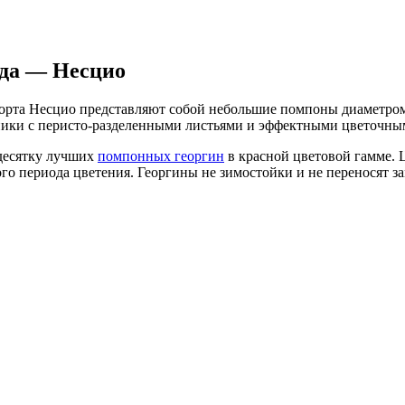
ида — Несцио
орта Несцио представляют собой небольшие помпоны диаметром
ники с перисто-разделенными листьями и эффектными цветочны
 десятку лучших
помпонных георгин
в красной цветовой гамме. 
ого периода цветения. Георгины не зимостойки и не переносят 