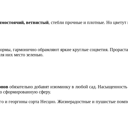
ямостоячий, ветвистый
, стебли прочные и плотные. Но цветут
ормы, гармонично обрамляют яркие круглые соцветия. Прораста
ля них место зеленью.
онов
обязательно добавят изюминку в любой сад. Насыщенность ц
но сформированную сферу.
него и георгины сорта Несцио. Жизнерадостные и пушистые помп