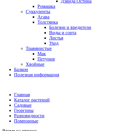
Дэвида Остина
Ромашка
Суккуленты
Агава
Толстянка
Болезни и вредители
Виды и сорта
Листья
Уход
Травянистые
Мак
Петуния
Хвойные
Балкон
Полезная информация
Главная
Каталог растений
Садовые
Георгины
Разновидности
Помпонные
Время на чтение: