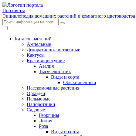
Про цветы
Энциклопедия домашних растений и комнатного цветоводства
Каталог растений
Ампельные
Декоративно-лиственные
Кактусы
Красивоцветущие
Азалия
Тысячелистник
Виды и сорта
Обыкновенный
Насекомоядные растения
Орхидеи
Пальмовые
Папоротники
Садовые
Георгины
Лилия
Роза
Виды и сорта