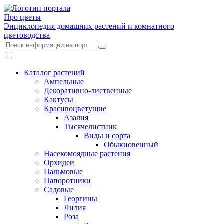
Про цветы
Энциклопедия домашних растений и комнатного
цветоводства
Каталог растений
Ампельные
Декоративно-лиственные
Кактусы
Красивоцветущие
Азалия
Тысячелистник
Виды и сорта
Обыкновенный
Насекомоядные растения
Орхидеи
Пальмовые
Папоротники
Садовые
Георгины
Лилия
Роза