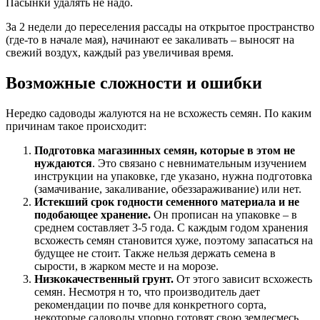
Пасынки удалять не надо.
За 2 недели до переселения рассады на открытое пространство
(где-то в начале мая), начинают ее закаливать – выносят на
свежий воздух, каждый раз увеличивая время.
Возможные сложности и ошибки
Нередко садоводы жалуются на не всхожесть семян. По каким
причинам такое происходит:
Подготовка магазинных семян, которые в этом не
нуждаются
. Это связано с невнимательным изучением
инструкции на упаковке, где указано, нужна подготовка
(замачивание, закаливание, обеззараживание) или нет.
Истекший срок годности семенного материала и не
подобающее хранение.
Он прописан на упаковке – в
среднем составляет 3-5 года. С каждым годом хранения
всхожесть семян становится хуже, поэтому запасаться на
будущее не стоит. Также нельзя держать семена в
сырости, в жарком месте и на морозе.
Низкокачественный грунт.
От этого зависит всхожесть
семян. Несмотря н то, что производитель дает
рекомендации по почве для конкретного сорта,
некоторые садоводы упорно готовят свою землесмесь.