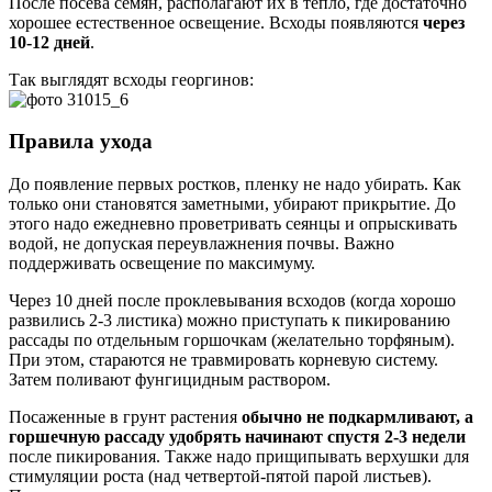
После посева семян, располагают их в тепло, где достаточно
хорошее естественное освещение. Всходы появляются
через
10-12 дней
.
Так выглядят всходы георгинов:
Правила ухода
До появление первых ростков, пленку не надо убирать. Как
только они становятся заметными, убирают прикрытие. До
этого надо ежедневно проветривать сеянцы и опрыскивать
водой, не допуская переувлажнения почвы. Важно
поддерживать освещение по максимуму.
Через 10 дней после проклевывания всходов (когда хорошо
развились 2-3 листика) можно приступать к пикированию
рассады по отдельным горшочкам (желательно торфяным).
При этом, стараются не травмировать корневую систему.
Затем поливают фунгицидным раствором.
Посаженные в грунт растения
обычно не подкармливают, а
горшечную рассаду удобрять начинают спустя 2-3 недели
после пикирования. Также надо прищипывать верхушки для
стимуляции роста (над четвертой-пятой парой листьев).