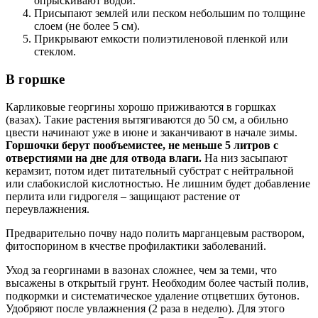
опрыскивают водой.
Присыпают землей или песком небольшим по толщине
слоем (не более 5 см).
Прикрывают емкости полиэтиленовой пленкой или
стеклом.
В горшке
Карликовые георгины хорошо приживаются в горшках
(вазах). Такие растения вытягиваются до 50 см, а обильно
цвести начинают уже в июне и заканчивают в начале зимы.
Горшочки берут пообъемистее, не меньше 5 литров с
отверстиями на дне для отвода влаги.
На низ засыпают
керамзит, потом идет питательный субстрат с нейтральной
или слабокислой кислотностью. Не лишним будет добавление
перлита или гидрогеля – защищают растение от
переувлажнения.
Предварительно почву надо полить марганцевым раствором,
фитоспорином в кчестве профилактики заболеваний.
Уход за георгинами в вазонах сложнее, чем за теми, что
высажены в открытый грунт. Необходим более частый полив,
подкормки и систематическое удаление отцветших бутонов.
Удобряют после увлажнения (2 раза в неделю). Для этого