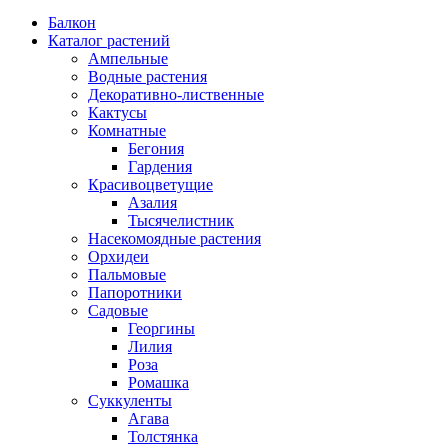
Балкон
Каталог растений
Ампельные
Водные растения
Декоративно-лиственные
Кактусы
Комнатные
Бегония
Гардения
Красивоцветущие
Азалия
Тысячелистник
Насекомоядные растения
Орхидеи
Пальмовые
Папоротники
Садовые
Георгины
Лилия
Роза
Ромашка
Суккуленты
Агава
Толстянка