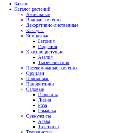
Балкон
Каталог растений
Ампельные
Водные растения
Декоративно-лиственные
Кактусы
Комнатные
Бегония
Гардения
Красивоцветущие
Азалия
Тысячелистник
Насекомоядные растения
Орхидеи
Пальмовые
Папоротники
Садовые
Георгины
Лилия
Роза
Ромашка
Суккуленты
Агава
Толстянка
Травянистые