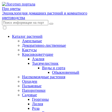
Про цветы
Энциклопедия домашних растений и комнатного
цветоводства
Каталог растений
Ампельные
Декоративно-лиственные
Кактусы
Красивоцветущие
Азалия
Тысячелистник
Виды и сорта
Обыкновенный
Насекомоядные растения
Орхидеи
Пальмовые
Папоротники
Садовые
Георгины
Лилия
Роза